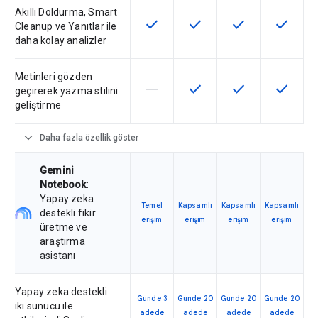
Akıllı Doldurma, Smart
check
check
check
check
Bu özellik SKU'da kullanılabilir
Bu özellik SKU'da kullanılab
Bu özellik SKU'da 
Bu özelli
Cleanup ve Yanıtlar ile
daha kolay analizler
Metinleri gözden
horizontal_rule
check
check
check
Bu özellik söz konusu SKU tarafın
Bu özellik SKU'da kullanılab
Bu özellik SKU'da 
Bu özelli
geçirerek yazma stilini
geliştirme
expand_more
Daha fazla özellik göster
Gemini
Notebook
:
Yapay zeka
Temel
Kapsamlı
Kapsamlı
Kapsamlı
destekli fikir
erişim
erişim
erişim
erişim
üretme ve
araştırma
asistanı
Yapay zeka destekli
Günde 3
Günde 20
Günde 20
Günde 20
iki sunucu ile
adede
adede
adede
adede