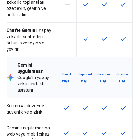
zeka ile toplantıları
horizontal_rule
check
check
check
Bu özellik söz konusu SKU tarafın
Bu özellik SKU'da kullanılab
Bu özellik SKU'da 
Bu özelli
özetleyin, çevirin ve
notlar alın.
Chat'te Gemini
: Yapay
zeka ile sohbetleri
horizontal_rule
check
check
check
Bu özellik söz konusu SKU tarafın
Bu özellik SKU'da kullanılab
Bu özellik SKU'da 
Bu özelli
bulun, özetleyin ve
çevirin.
Gemini
uygulaması
:
Temel
Kapsamlı
Kapsamlı
Kapsamlı
Google'ın yapay
erişim
erişim
erişim
erişim
zeka destekli
asistanı
Kurumsal düzeyde
check
check
check
check
Bu özellik SKU'da kullanılabilir
Bu özellik SKU'da kullanılab
Bu özellik SKU'da 
Bu özelli
güvenlik ve gizlilik
Gemini uygulamasına
check
check
check
check
Bu özellik SKU'da kullanılabilir
Bu özellik SKU'da kullanılab
Bu özellik SKU'da 
Bu özelli
web veya mobil cihaz