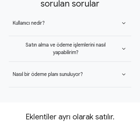
sorulan sorular
Kullanıcı nedir?
expand_more
Satın alma ve ödeme işlemlerini nasıl
expand_more
yapabilirim?
Nasıl bir ödeme planı sunuluyor?
expand_more
Eklentiler ayrı olarak satılır.