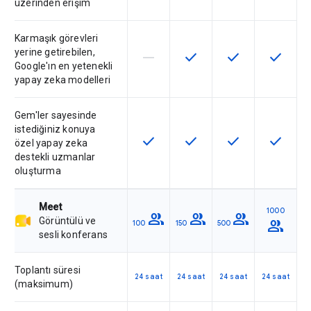
üzerinden erişim
Karmaşık görevleri
yerine getirebilen,
horizontal_rule
check
check
check
Bu özellik söz konusu SKU tarafın
Bu özellik SKU'da kullanılab
Bu özellik SKU'da 
Bu özelli
Google'ın en yetenekli
yapay zeka modelleri
Gem'ler sayesinde
istediğiniz konuya
check
check
check
check
Bu özellik SKU'da kullanılabilir
Bu özellik SKU'da kullanılab
Bu özellik SKU'da 
Bu özelli
özel yapay zeka
destekli uzmanlar
oluşturma
Meet
1000
group
group
group
Görüntülü ve
group
100
150
500
sesli konferans
Toplantı süresi
24 saat
24 saat
24 saat
24 saat
(maksimum)