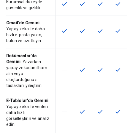
Kurumsal düzeyde
check
check
check
check
Bu özellik SKU'da kullanılabilir
Bu özellik SKU'da kullanılab
Bu özellik SKU'da 
Bu özelli
güvenlik ve gizlilik
Gmail'de Gemini
:
Yapay zeka ile daha
check
check
check
check
Bu özellik SKU'da kullanılabilir
Bu özellik SKU'da kullanılab
Bu özellik SKU'da 
Bu özelli
hızlı e-posta yazın,
bulun ve özetleyin.
Dokümanlar'da
Gemini
: Yazarken
yapay zekadan ilham
horizontal_rule
check
check
check
Bu özellik söz konusu SKU tarafın
Bu özellik SKU'da kullanılab
Bu özellik SKU'da 
Bu özelli
alın veya
oluşturduğunuz
taslakları iyileştirin.
E-Tablolar'da Gemini
:
Yapay zeka ile verileri
horizontal_rule
check
check
check
Bu özellik söz konusu SKU tarafın
Bu özellik SKU'da kullanılab
Bu özellik SKU'da 
Bu özelli
daha hızlı
görselleştirin ve analiz
edin.