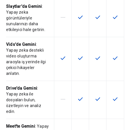
Slaytlar'da Gemini
:
Yapay zeka
horizontal_rule
check
check
check
Bu özellik söz konusu SKU tarafın
Bu özellik SKU'da kullanılab
Bu özellik SKU'da 
Bu özelli
görüntüleriyle
sunularınızı daha
etkileyici hale getirin.
Vids'de Gemini
:
Yapay zeka destekli
video oluşturma
check
check
check
check
Bu özellik SKU'da kullanılabilir
Bu özellik SKU'da kullanılab
Bu özellik SKU'da 
Bu özelli
aracıyla iş yerinde ilgi
çekici hikayeler
anlatın.
Drive'da Gemini
:
Yapay zeka ile
horizontal_rule
check
check
check
Bu özellik söz konusu SKU tarafın
Bu özellik SKU'da kullanılab
Bu özellik SKU'da 
Bu özelli
dosyaları bulun,
özetleyin ve analiz
edin.
Meet'te Gemini
: Yapay