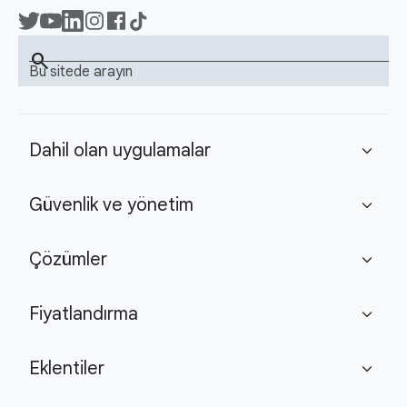
search
Bu sitede arayın
Dahil olan uygulamalar
expand_more
Güvenlik ve yönetim
expand_more
Çözümler
expand_more
Fiyatlandırma
expand_more
Eklentiler
expand_more