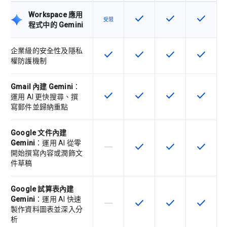
Workspace 應用
check
check
check
這項功能適用於該 SKU
這項功能適用於該 
這項功能
受限
程式中的 Gemini
企業級的安全性及隱私
check
check
check
check
這項功能適用於該 SKU
這項功能適用於該 SKU
這項功能適用於該 
這項功能
權防護機制
Gmail 內建 Gemini
：
check
check
check
check
這項功能適用於該 SKU
這項功能適用於該 SKU
這項功能適用於該 
這項功能
運用 AI 更快搜尋、撰
寫郵件並歸納重點
Google 文件內建
Gemini
：運用 AI 從零
horizontal_rule
check
check
check
這個 SKU 不支援這項功能
這項功能適用於該 SKU
這項功能適用於該 
這項功能
開始撰寫內容或潤飾文
件草稿
Google 試算表內建
Gemini
：運用 AI 快速
horizontal_rule
check
check
check
這個 SKU 不支援這項功能
這項功能適用於該 SKU
這項功能適用於該 
這項功能
製作資料圖表並深入分
析