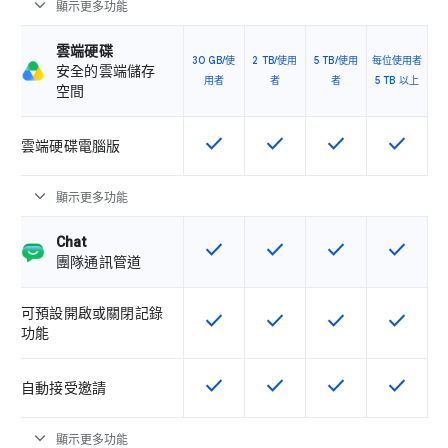
expand_more
顯示更多功能
雲端硬碟
30 GB/使
2 TB/使用
5 TB/使用
每位使用者
安全的雲端儲存
用者
者
者
5 TB 以上
空間
check
check
check
check
這項功能適用於該 SKU
這項功能適用於該 SKU
這項功能適用於該 
這項功能
雲端硬碟電腦版
expand_more
顯示更多功能
Chat
check
check
check
check
這項功能適用於該 SKU
這項功能適用於該 SKU
這項功能適用於該 
這項功能
團隊通訊管道
可預設開啟或關閉記錄
check
check
check
check
這項功能適用於該 SKU
這項功能適用於該 SKU
這項功能適用於該 
這項功能
功能
check
check
check
check
這項功能適用於該 SKU
這項功能適用於該 SKU
這項功能適用於該 
這項功能
自動接受邀請
expand_more
顯示更多功能