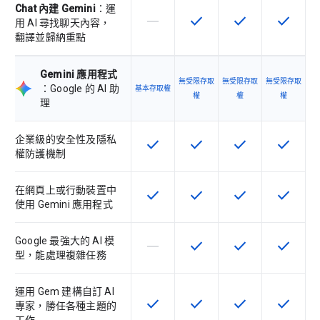
Chat 內建 Gemini
：運
horizontal_rule
check
check
check
這個 SKU 不支援這項功能
這項功能適用於該 SKU
這項功能適用於該 
這項功能
用 AI 尋找聊天內容，
翻譯並歸納重點
Gemini 應用程式
無受限存取
無受限存取
無受限存取
：Google 的 AI 助
基本存取權
權
權
權
理
企業級的安全性及隱私
check
check
check
check
這項功能適用於該 SKU
這項功能適用於該 SKU
這項功能適用於該 
這項功能
權防護機制
在網頁上或行動裝置中
check
check
check
check
這項功能適用於該 SKU
這項功能適用於該 SKU
這項功能適用於該 
這項功能
使用 Gemini 應用程式
Google 最強大的 AI 模
horizontal_rule
check
check
check
這個 SKU 不支援這項功能
這項功能適用於該 SKU
這項功能適用於該 
這項功能
型，能處理複雜任務
運用 Gem 建構自訂 AI
check
check
check
check
這項功能適用於該 SKU
這項功能適用於該 SKU
這項功能適用於該 
這項功能
專家，勝任各種主題的