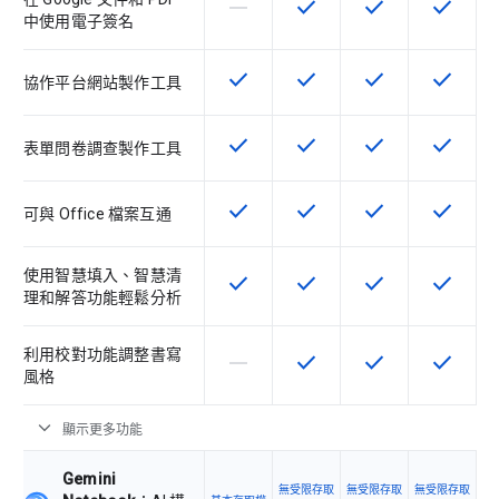
horizontal_rule
check
check
check
這個 SKU 不支援這項功能
這項功能適用於該 SKU
這項功能適用於該 
這項功能
中使用電子簽名
check
check
check
check
這項功能適用於該 SKU
這項功能適用於該 SKU
這項功能適用於該 
這項功能
協作平台網站製作工具
check
check
check
check
這項功能適用於該 SKU
這項功能適用於該 SKU
這項功能適用於該 
這項功能
表單問卷調查製作工具
check
check
check
check
這項功能適用於該 SKU
這項功能適用於該 SKU
這項功能適用於該 
這項功能
可與 Office 檔案互通
使用智慧填入、智慧清
check
check
check
check
這項功能適用於該 SKU
這項功能適用於該 SKU
這項功能適用於該 
這項功能
理和解答功能輕鬆分析
利用校對功能調整書寫
horizontal_rule
check
check
check
這個 SKU 不支援這項功能
這項功能適用於該 SKU
這項功能適用於該 
這項功能
風格
expand_more
顯示更多功能
Gemini
無受限存取
無受限存取
無受限存取