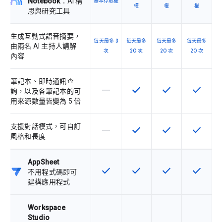
Notebook
：AI 構
基本存取權
權
權
權
思與研究工具
生成互動式語音摘要，
每天最多 3
每天最多
每天最多
每天最多
由兩名 AI 主持人講解
次
20 次
20 次
20 次
內容
筆記本、即時通訊查
horizontal_rule
check
check
check
這個 SKU 不支援這項功能
這項功能適用於該 SKU
這項功能適用於該 
這項功能
詢，以及各筆記本的可
用來源數量皆變為 5 倍
支援對話模式，可自訂
horizontal_rule
check
check
check
這個 SKU 不支援這項功能
這項功能適用於該 SKU
這項功能適用於該 
這項功能
風格和長度
AppSheet
check
check
check
check
這項功能適用於該 SKU
這項功能適用於該 SKU
這項功能適用於該 
這項功能
不用程式碼即可
建構應用程式
Workspace
Studio