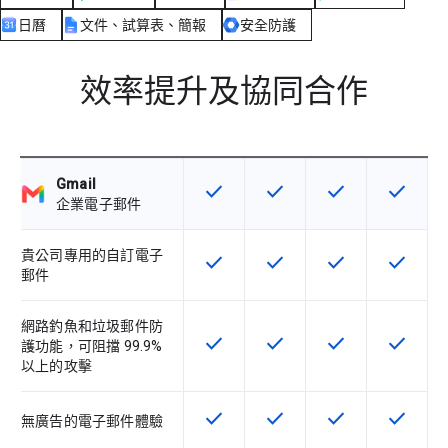
日曆
文件、試算表、簡報
安全防護
效率提升及協同合作
Gmail
check
check
check
check
這項功能適用於該 SKU
這項功能適用於該 SKU
這項功能適用於該 
這項功能
企業電子郵件
貴公司專用的自訂電子
check
check
check
check
這項功能適用於該 SKU
這項功能適用於該 SKU
這項功能適用於該 
這項功能
郵件
網路釣魚和垃圾郵件防
check
check
check
check
這項功能適用於該 SKU
這項功能適用於該 SKU
這項功能適用於該 
這項功能
護功能，可阻擋 99.9%
以上的攻擊
check
check
check
check
這項功能適用於該 SKU
這項功能適用於該 SKU
這項功能適用於該 
這項功能
無廣告的電子郵件體驗