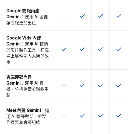
Google 簡報內建
horizontal_rule
check
check
check
這個 SKU 不支援這項功能
這項功能適用於該 SKU
這項功能適用於該 
這項功能
Gemini
：運用 AI 圖像
讓簡報更加出色
Google Vids 內建
Gemini
：運用 AI 輔助
check
check
check
check
這項功能適用於該 SKU
這項功能適用於該 SKU
這項功能適用於該 
這項功能
的影片製作工具，在職
場上展現引人入勝的故
事
雲端硬碟內建
Gemini
：運用 AI 尋
horizontal_rule
check
check
check
這個 SKU 不支援這項功能
這項功能適用於該 SKU
這項功能適用於該 
這項功能
找、分析檔案並歸納重
點
Meet 內建 Gemini
：運
horizontal_rule
check
check
check
這個 SKU 不支援這項功能
這項功能適用於該 SKU
這項功能適用於該 
這項功能
用 AI 翻譯對話，並製
作摘要和會議記錄