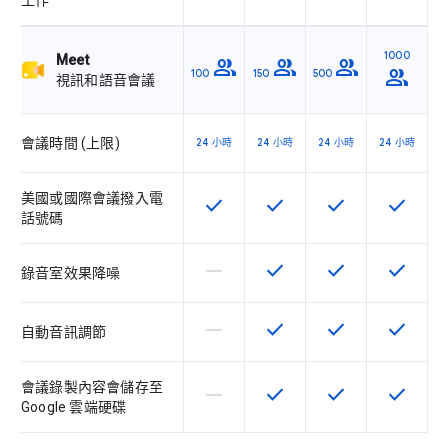
工作
1000
Meet
group
group
group
group
100
150
500
視訊和語音會議
會議時間 (上限)
24 小時
24 小時
24 小時
24 小時
美國或國際會議撥入電
check
check
check
check
這項功能適用於該 SKU
這項功能適用於該 SKU
這項功能適用於該 
這項功能
話號碼
horizontal_rule
check
check
check
這個 SKU 不支援這項功能
這項功能適用於該 SKU
這項功能適用於該 
這項功能
錄音室效果降噪
horizontal_rule
check
check
check
這個 SKU 不支援這項功能
這項功能適用於該 SKU
這項功能適用於該 
這項功能
自動音訊調節
會議錄製內容會儲存至
horizontal_rule
check
check
check
這個 SKU 不支援這項功能
這項功能適用於該 SKU
這項功能適用於該 
這項功能
Google 雲端硬碟