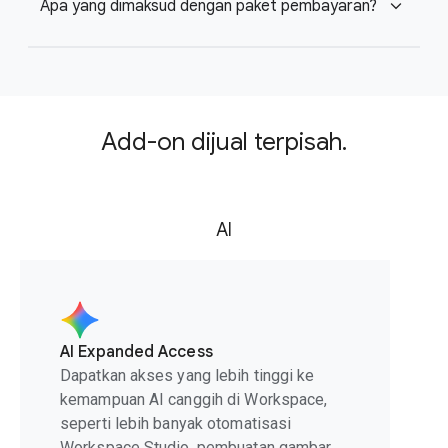
Apa yang dimaksud dengan paket pembayaran?
expand_more
Add-on dijual terpisah.
AI
AI Expanded Access
Dapatkan akses yang lebih tinggi ke
kemampuan AI canggih di Workspace,
seperti lebih banyak otomatisasi
Workspace Studio, pembuatan gambar