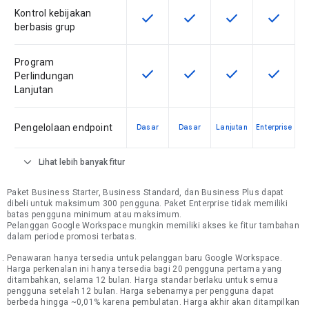
Kontrol kebijakan
check
check
check
check
Fitur ini tersedia untuk SKU ini
Fitur ini tersedia untuk SKU
Fitur ini tersedia 
Fitur ini
berbasis grup
Program
check
check
check
check
Fitur ini tersedia untuk SKU ini
Fitur ini tersedia untuk SKU
Fitur ini tersedia 
Fitur ini
Perlindungan
Lanjutan
Pengelolaan endpoint
Dasar
Dasar
Lanjutan
Enterprise
expand_more
Lihat lebih banyak fitur
Paket Business Starter, Business Standard, dan Business Plus dapat
dibeli untuk maksimum 300 pengguna. Paket Enterprise tidak memiliki
batas pengguna minimum atau maksimum.
Pelanggan Google Workspace mungkin memiliki akses ke fitur tambahan
dalam periode promosi terbatas.
Penawaran hanya tersedia untuk pelanggan baru Google Workspace.
Harga perkenalan ini hanya tersedia bagi 20 pengguna pertama yang
ditambahkan, selama 12 bulan. Harga standar berlaku untuk semua
pengguna setelah 12 bulan. Harga sebenarnya per pengguna dapat
berbeda hingga ~0,01% karena pembulatan. Harga akhir akan ditampilkan