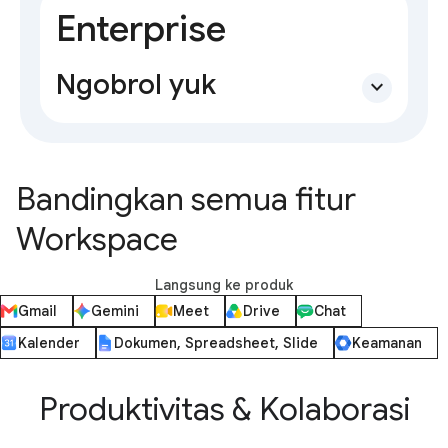
Enterprise
Ngobrol yuk
expand_more
Bandingkan semua fitur
Workspace
Langsung ke produk
Gmail
Gemini
Meet
Drive
Chat
Kalender
Dokumen, Spreadsheet, Slide
Keamanan
Produktivitas & Kolaborasi