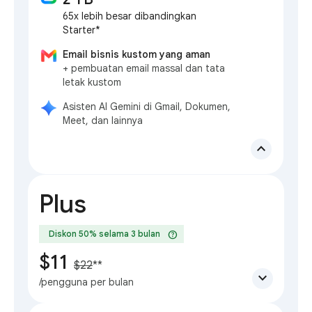
65x lebih besar dibandingkan
Starter*
Email bisnis kustom yang aman
+ pembuatan email massal dan tata
letak kustom
Asisten AI Gemini di Gmail, Dokumen,
Meet, dan lainnya
expand_less
Plus
help
Diskon 50% selama 3 bulan
$11
$22
**
expand_more
/pengguna per bulan