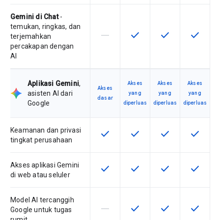
Gemini di Chat
-
temukan, ringkas, dan
horizontal_rule
check
check
check
Fitur ini tidak didukung oleh SKU ini
Fitur ini tersedia untuk SKU
Fitur ini tersedia 
Fitur ini
terjemahkan
percakapan dengan
AI
Aplikasi Gemini
,
Akses
Akses
Akses
Akses
asisten AI dari
yang
yang
yang
dasar
Google
diperluas
diperluas
diperluas
Keamanan dan privasi
check
check
check
check
Fitur ini tersedia untuk SKU ini
Fitur ini tersedia untuk SKU
Fitur ini tersedia 
Fitur ini
tingkat perusahaan
Akses aplikasi Gemini
check
check
check
check
Fitur ini tersedia untuk SKU ini
Fitur ini tersedia untuk SKU
Fitur ini tersedia 
Fitur ini
di web atau seluler
Model AI tercanggih
horizontal_rule
check
check
check
Fitur ini tidak didukung oleh SKU ini
Fitur ini tersedia untuk SKU
Fitur ini tersedia 
Fitur ini
Google untuk tugas
rumit