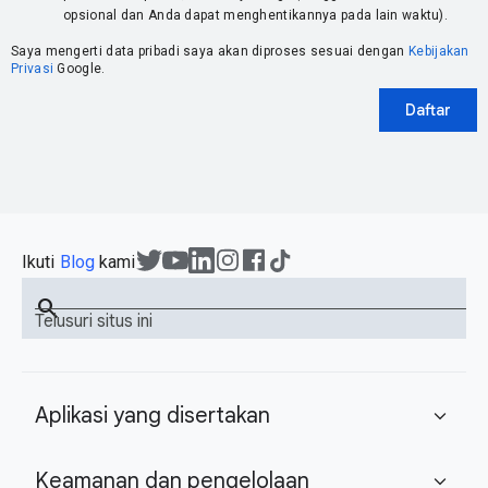
opsional dan Anda dapat menghentikannya pada lain waktu).
Saya mengerti data pribadi saya akan diproses sesuai dengan
Kebijakan
Privasi
Google.
Daftar
Ikuti
Blog
kami
search
Telusuri situs ini
Aplikasi yang disertakan
expand_more
Keamanan dan pengelolaan
expand_more