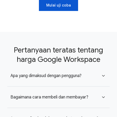
Mulai uji coba
Pertanyaan teratas tentang
harga Google Workspace
Apa yang dimaksud dengan pengguna?
expand_more
Bagaimana cara membeli dan membayar?
expand_more