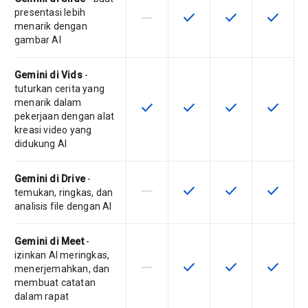
presentasi lebih
horizontal_rule
check
check
check
Fitur ini tidak didukung oleh SKU ini
Fitur ini tersedia untuk SKU
Fitur ini tersedia 
Fitur ini
menarik dengan
gambar AI
Gemini di Vids
-
tuturkan cerita yang
menarik dalam
check
check
check
check
Fitur ini tersedia untuk SKU ini
Fitur ini tersedia untuk SKU
Fitur ini tersedia 
Fitur ini
pekerjaan dengan alat
kreasi video yang
didukung AI
Gemini di Drive
-
horizontal_rule
check
check
check
Fitur ini tidak didukung oleh SKU ini
Fitur ini tersedia untuk SKU
Fitur ini tersedia 
Fitur ini
temukan, ringkas, dan
analisis file dengan AI
Gemini di Meet
-
izinkan AI meringkas,
horizontal_rule
check
check
check
Fitur ini tidak didukung oleh SKU ini
Fitur ini tersedia untuk SKU
Fitur ini tersedia 
Fitur ini
menerjemahkan, dan
membuat catatan
dalam rapat