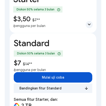
help
Diskon 50% selama 3 bulan
$3,50
$7
**
expand_more
/pengguna per bulan
Standard
help
Diskon 50% selama 3 bulan
$7
$14
**
/pengguna per bulan
Mulai uji coba
Bandingkan fitur Standard
Semua fitur Starter, dan:
2 TB