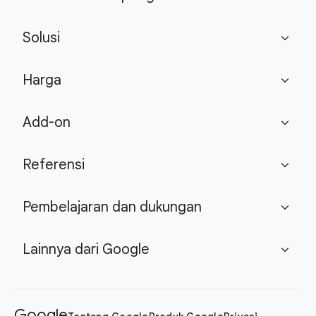
Solusi
expand_more
Harga
expand_more
Add-on
expand_more
Referensi
expand_more
Pembelajaran dan dukungan
expand_more
Lainnya dari Google
expand_more
Google