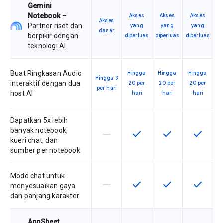
Gemini
Notebook
–
Akses
Akses
Akses
Akses
Partner riset dan
yang
yang
yang
dasar
berpikir dengan
diperluas
diperluas
diperluas
teknologi AI
Buat Ringkasan Audio
Hingga
Hingga
Hingga
Hingga 3
interaktif dengan dua
20 per
20 per
20 per
per hari
host AI
hari
hari
hari
Dapatkan 5x lebih
banyak notebook,
horizontal_rule
check
check
check
Fitur ini tidak didukung oleh SKU ini
Fitur ini tersedia untuk SKU
Fitur ini tersedia 
Fitur ini
kueri chat, dan
sumber per notebook
Mode chat untuk
horizontal_rule
check
check
check
Fitur ini tidak didukung oleh SKU ini
Fitur ini tersedia untuk SKU
Fitur ini tersedia 
Fitur ini
menyesuaikan gaya
dan panjang karakter
AppSheet