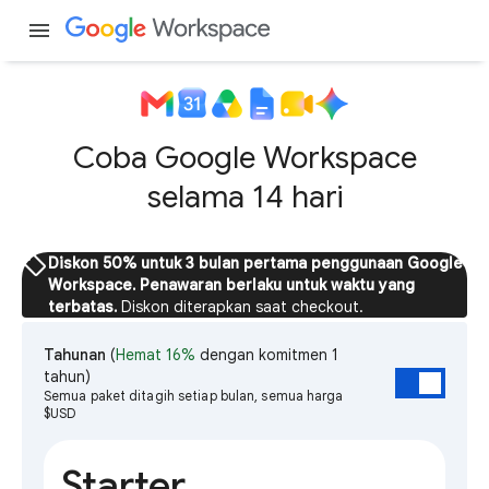
menu
Coba Google Workspace
selama 14 hari
sell
Diskon 50% untuk 3 bulan pertama penggunaan Google
Workspace. Penawaran berlaku untuk waktu yang
terbatas.
Diskon diterapkan saat checkout.
Tahunan
(
Hemat 16%
dengan komitmen 1
tahun)
Semua paket ditagih setiap bulan, semua harga
$USD
Starter