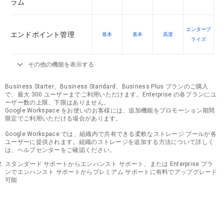
ラム
エンタープ
エンドポイント管理
基本
基本
高度
ライズ
expand_more
その他の機能を表示する
Business Starter、Business Standard、Business Plus プランのご購入
で、最大 300 ユーザーまでご利用いただけます。Enterprise の各プランにユ
ーザー数の上限、下限はありません。
Google Workspace をお使いのお客様には、追加機能をプロモーション期間
限定でご利用いただける場合があります。
Google Workspace では、組織内で共有できる柔軟なストレージ プールが各
ユーザーに提供されます。組織のストレージを追加する方法について詳しく
は、ヘルプセンターをご確認ください。
スタンダード サポートからエンハンスト サポート、または Enterprise プラ
ンでエンハンスト サポートからプレミアム サポートに有料でアップグレード
可能