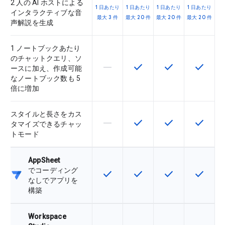
2 人の AI ホストによる
1 日あたり
1 日あたり
1 日あたり
1 日あたり
インタラクティブな音
最大 3 件
最大 20 件
最大 20 件
最大 20 件
声解説を生成
1 ノートブックあたり
のチャットクエリ、ソ
horizontal_rule
check
check
check
この機能は該当の SKU でサポー
この機能は該当の SKU 
この機能は該当の
この機能
ースに加え、作成可能
なノートブック数も 5
倍に増加
スタイルと長さをカス
horizontal_rule
check
check
check
この機能は該当の SKU でサポー
この機能は該当の SKU 
この機能は該当の
この機能
タマイズできるチャッ
トモード
AppSheet
でコーディング
check
check
check
check
この機能は該当の SKU で利用で
この機能は該当の SKU 
この機能は該当の
この機能
なしでアプリを
構築
Workspace