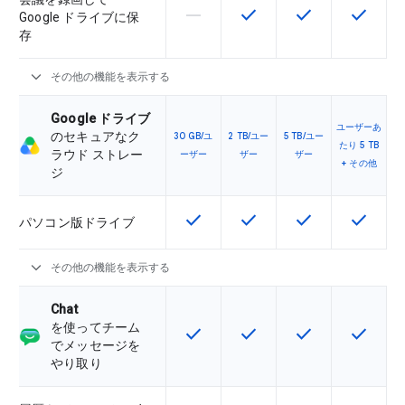
horizontal_rule
check
check
check
この機能は該当の SKU でサポー
この機能は該当の SKU 
この機能は該当の
この機能
Google ドライブに保
存
expand_more
その他の機能を表示する
Google ドライブ
ユーザーあ
のセキュアなク
30 GB/ユ
2 TB/ユー
5 TB/ユー
たり 5 TB
ラウド ストレー
ーザー
ザー
ザー
+ その他
ジ
check
check
check
check
この機能は該当の SKU で利用で
この機能は該当の SKU 
この機能は該当の
この機能
パソコン版ドライブ
expand_more
その他の機能を表示する
Chat
を使ってチーム
check
check
check
check
この機能は該当の SKU で利用で
この機能は該当の SKU 
この機能は該当の
この機能
でメッセージを
やり取り