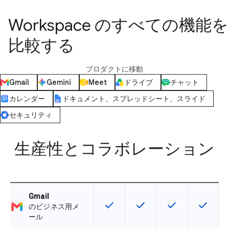
Workspace のすべての機能を
比較する
プロダクトに移動
Gmail
Gemini
Meet
ドライブ
チャット
カレンダー
ドキュメント、スプレッドシート、スライド
セキュリティ
生産性とコラボレーション
Gmail
check
check
check
check
この機能は該当の SKU で利用で
この機能は該当の SKU 
この機能は該当の
この機能
のビジネス用メ
ール