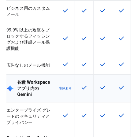
ビジネス用のカスタム
check
check
check
check
この機能は該当の SKU で利用で
この機能は該当の SKU 
この機能は該当の
この機能
メール
99.9% 以上の攻撃をブ
ロックするフィッシン
check
check
check
check
この機能は該当の SKU で利用で
この機能は該当の SKU 
この機能は該当の
この機能
グおよび迷惑メール保
護機能
check
check
check
check
この機能は該当の SKU で利用で
この機能は該当の SKU 
この機能は該当の
この機能
広告なしのメール機能
各種 Workspace
check
check
check
この機能は該当の SKU 
この機能は該当の
この機能
アプリ内の
制限あり
Gemini
エンタープライズ グレ
check
check
check
check
この機能は該当の SKU で利用で
この機能は該当の SKU 
この機能は該当の
この機能
ードのセキュリティと
プライバシー