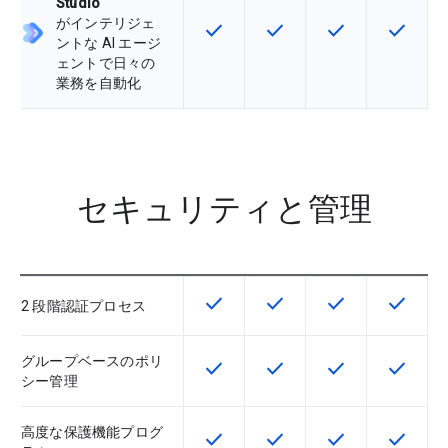
Studio
がインテリジェ
check
check
check
check
この機能は該当の SKU で利用で
この機能は該当の SKU 
この機能は該当の
この機能
ントな AI エージ
ェントで日々の
業務を自動化
セキュリティと管理
check
check
check
check
この機能は該当の SKU で利用で
この機能は該当の SKU 
この機能は該当の
この機能
2 段階認証プロセス
グループベースのポリ
check
check
check
check
この機能は該当の SKU で利用で
この機能は該当の SKU 
この機能は該当の
この機能
シー管理
高度な保護機能プログ
check
check
check
check
この機能は該当の SKU で利用で
この機能は該当の SKU 
この機能は該当の
この機能