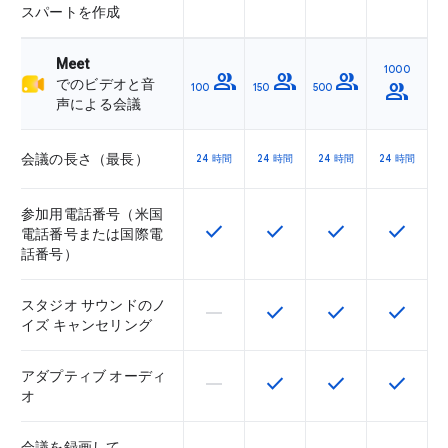
スパートを作成
Meet
1000
group
group
group
でのビデオと音
group
100
150
500
声による会議
会議の長さ（最長）
24 時間
24 時間
24 時間
24 時間
参加用電話番号（米国
check
check
check
check
この機能は該当の SKU で利用で
この機能は該当の SKU 
この機能は該当の
この機能
電話番号または国際電
話番号）
スタジオ サウンドのノ
horizontal_rule
check
check
check
この機能は該当の SKU でサポー
この機能は該当の SKU 
この機能は該当の
この機能
イズ キャンセリング
アダプティブ オーディ
horizontal_rule
check
check
check
この機能は該当の SKU でサポー
この機能は該当の SKU 
この機能は該当の
この機能
オ
会議を録画して