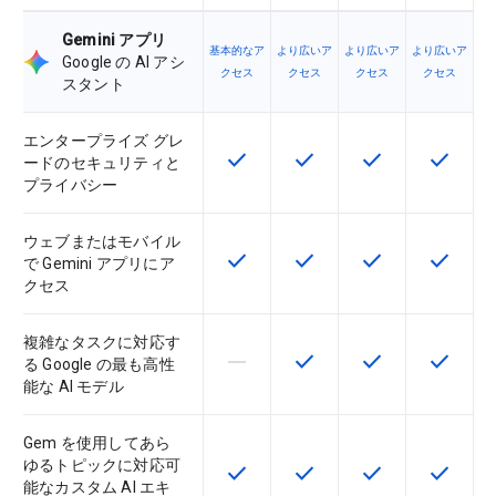
Gemini アプリ
基本的なア
より広いア
より広いア
より広いア
Google の AI アシ
クセス
クセス
クセス
クセス
スタント
エンタープライズ グレ
check
check
check
check
この機能は該当の SKU で利用で
この機能は該当の SKU 
この機能は該当の
この機能
ードのセキュリティと
プライバシー
ウェブまたはモバイル
check
check
check
check
この機能は該当の SKU で利用で
この機能は該当の SKU 
この機能は該当の
この機能
で Gemini アプリにア
クセス
複雑なタスクに対応す
horizontal_rule
check
check
check
この機能は該当の SKU でサポー
この機能は該当の SKU 
この機能は該当の
この機能
る Google の最も高性
能な AI モデル
Gem を使用してあら
ゆるトピックに対応可
check
check
check
check
この機能は該当の SKU で利用で
この機能は該当の SKU 
この機能は該当の
この機能
能なカスタム AI エキ