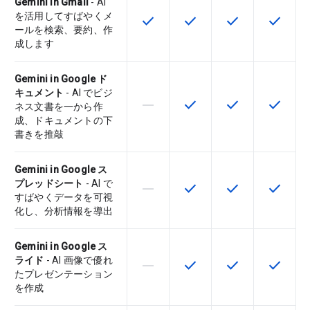
Gemini in Gmail
- AI
を活用してすばやくメ
check
check
check
check
この機能は該当の SKU で利用で
この機能は該当の SKU 
この機能は該当の
この機能
ールを検索、要約、作
成します
Gemini in Google ド
キュメント
- AI でビジ
horizontal_rule
check
check
check
この機能は該当の SKU でサポー
この機能は該当の SKU 
この機能は該当の
この機能
ネス文書を一から作
成、ドキュメントの下
書きを推敲
Gemini in Google ス
プレッドシート
- AI で
horizontal_rule
check
check
check
この機能は該当の SKU でサポー
この機能は該当の SKU 
この機能は該当の
この機能
すばやくデータを可視
化し、分析情報を導出
Gemini in Google ス
ライド
- AI 画像で優れ
horizontal_rule
check
check
check
この機能は該当の SKU でサポー
この機能は該当の SKU 
この機能は該当の
この機能
たプレゼンテーション
を作成