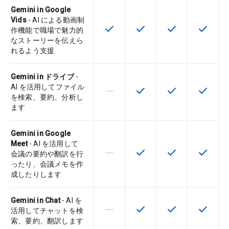
Gemini in Google
Vids
- AI による動画制
check
check
check
check
この機能は該当の SKU で利用で
この機能は該当の SKU 
この機能は該当の
この機能
作機能で職場で魅力的
なストーリーを伝えら
れるよう支援
Gemini in ドライブ
-
AI を活用してファイル
horizontal_rule
check
check
check
この機能は該当の SKU でサポー
この機能は該当の SKU 
この機能は該当の
この機能
を検索、要約、分析し
ます
Gemini in Google
Meet
- AI を活用して
horizontal_rule
check
check
check
この機能は該当の SKU でサポー
この機能は該当の SKU 
この機能は該当の
この機能
会議の要約や翻訳を行
ったり、会議メモを作
成したりします
Gemini in Chat
- AI を
horizontal_rule
check
check
check
この機能は該当の SKU でサポー
この機能は該当の SKU 
この機能は該当の
この機能
活用してチャットを検
索、要約、翻訳します