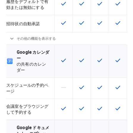
履歴をデフォルトで有
check
check
check
check
この機能は該当の SKU で利用で
この機能は該当の SKU 
この機能は該当の
この機能
効または無効にする
check
check
check
check
この機能は該当の SKU で利用で
この機能は該当の SKU 
この機能は該当の
この機能
招待状の自動承諾
expand_more
その他の機能を表示する
Google カレンダ
ー
check
check
check
check
この機能は該当の SKU で利用で
この機能は該当の SKU 
この機能は該当の
この機能
の共有のカレン
ダー
スケジュールの予約ペ
horizontal_rule
check
check
check
この機能は該当の SKU でサポー
この機能は該当の SKU 
この機能は該当の
この機能
ージ
会議室をブラウジング
check
check
check
check
この機能は該当の SKU で利用で
この機能は該当の SKU 
この機能は該当の
この機能
して予約する
Google ドキュメ