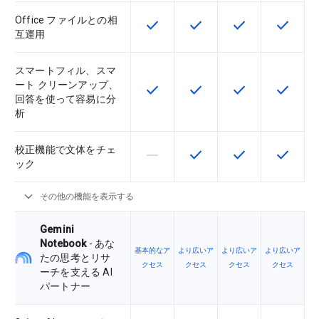
Office ファイルとの相
check
check
check
check
この機能は該当の SKU で利用で
この機能は該当の SKU 
この機能は該当の
この機能
互運用
スマートフィル、スマ
ート クリーンアップ、
check
check
check
check
この機能は該当の SKU で利用で
この機能は該当の SKU 
この機能は該当の
この機能
回答を使って容易に分
析
校正機能で文体をチェ
horizontal_rule
check
check
check
この機能は該当の SKU でサポー
この機能は該当の SKU 
この機能は該当の
この機能
ック
expand_more
その他の機能を表示する
Gemini
Notebook
- あな
基本的なア
より広いア
より広いア
より広いア
たの思考とリサ
クセス
クセス
クセス
クセス
ーチを支える AI
パートナー