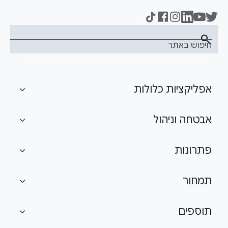
search
חיפוש באתר
אפליקציות כלולות
expand_more
אבטחה וניהול
expand_more
פתרונות
expand_more
תמחור
expand_more
תוספים
expand_more