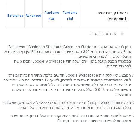
ניהול נקודות קצה
Fundame
Fundame
Enterprise
Advanced
(endpoint)
ntal
ntal
expand_more
הצגת תכונות נוספות
ניתן לרכוש את התוכניות Business Starter‏, Business Standard‏ ו-Business
Plus לארגונים עם פחות מ-300 משתמשים. בתוכניות Enterprise אין רף מינימום או
הגבלה כלשהי לכמות המשתמשים.
במסגרת מבצע מוגבל בזמן, ייתכן שלקוחות Google Workspace יקבלו גישה
לתכונות נוספות.
המבצע זמין ללקוחות Google Workspace חדשים בלבד. מחיר ההיכרות זמין רק
ל-20 המשתמשים הראשונים שתוסיפו לחשבון, למשך 12 חודשים. בתום 12 חודשים
יחול המחיר הרגיל על כל המשתמשים. המחיר בפועל למשתמש עשוי להשתנות
בשיעור של עד כ-0.01% בגלל עיגול המספרים. המחיר הסופי יוצג לפני השלמת
ההרשמה.
חבילת Google Workspace מציעה נפח אחסון ארגוני גמיש לכל משתמש, שמשותף
בכל הארגון. במרכז העזרה מוסבר איך להגדיל את נפח האחסון של הארגון.
אפשר לשדרג מתמיכה סטנדרטית לתמיכה מתקדמת בתשלום נוסף או מתמיכה
מתקדמת לתמיכת פרימיום בתוכניות Enterprise