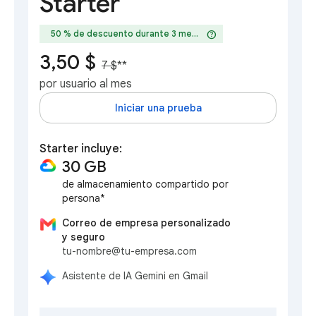
Starter
help
50 % de descuento durante 3 meses
3,50 $
7 $
**
por usuario al mes
Iniciar una prueba
Starter incluye:
30 GB
de almacenamiento compartido por
persona*
Correo de empresa personalizado
y seguro
tu-nombre@tu-empresa.com
Asistente de IA Gemini en Gmail