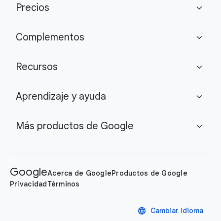
Precios
expand_more
Complementos
expand_more
Recursos
expand_more
Aprendizaje y ayuda
expand_more
Más productos de Google
expand_more
Google
Acerca de Google
Productos de Google
Privacidad
Términos
language
Cambiar idioma