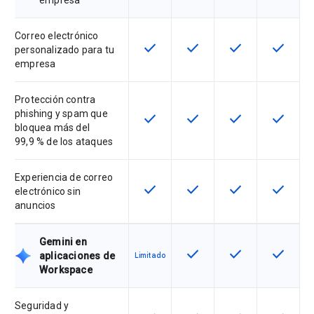
empresa
Correo electrónico
check
check
check
check
Esta función está disponible para 
Esta función está disponib
Esta función está
Esta fun
personalizado para tu
empresa
Protección contra
phishing y spam que
check
check
check
check
Esta función está disponible para 
Esta función está disponib
Esta función está
Esta fun
bloquea más del
99,9 % de los ataques
Experiencia de correo
check
check
check
check
Esta función está disponible para 
Esta función está disponib
Esta función está
Esta fun
electrónico sin
anuncios
Gemini en
check
check
check
Esta función está disponib
Esta función está
Esta fun
aplicaciones de
Limitado
Workspace
Seguridad y