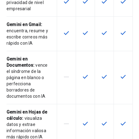
check
check
check
check
Esta función está disponible para 
Esta función está disponib
Esta función está
Esta fun
privacidad de nivel
empresarial
Gemini en Gmail:
encuentra, resume y
check
check
check
check
Esta función está disponible para 
Esta función está disponib
Esta función está
Esta fun
escribe correos más
rápido con IA
Gemini en
Documentos:
vence
el síndrome de la
horizontal_rule
check
check
check
Esta función no es compatible con
Esta función está disponib
Esta función está
Esta fun
página en blanco o
perfecciona
borradores de
documentos con IA
Gemini en Hojas de
cálculo:
visualiza
horizontal_rule
check
check
check
Esta función no es compatible con
Esta función está disponib
Esta función está
Esta fun
datos y extrae
información valiosa
más rápido con IA