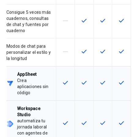
Consigue 5 veces más
cuadernos, consultas
horizontal_rule
check
check
check
Esta función no es compatible con
Esta función está disponib
Esta función está
Esta fun
de chat y fuentes por
cuaderno
Modos de chat para
horizontal_rule
check
check
check
Esta función no es compatible con
Esta función está disponib
Esta función está
Esta fun
personalizar el estilo y
la longitud
AppSheet
Crea
check
check
check
check
Esta función está disponible para 
Esta función está disponib
Esta función está
Esta fun
aplicaciones sin
código
Workspace
Studio
automatiza tu
check
check
check
check
Esta función está disponible para 
Esta función está disponib
Esta función está
Esta fun
jornada laboral
con agentes de