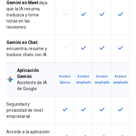
Gemini en Meet
deja
que la IA resuma,
horizontal_rule
check
check
check
Esta función no es compatible con
Esta función está disponib
Esta función está
Esta fun
traduzca y tome
notas en las
reuniones
Gemini en Chat:
horizontal_rule
check
check
check
Esta función no es compatible con
Esta función está disponib
Esta función está
Esta fun
encuentra, resume y
traduce chats con IA
Aplicación
Gemini
Acceso
Acceso
Acceso
Acceso
Asistente de IA
básico
ampliado
ampliado
ampliado
de Google
Seguridad y
check
check
check
check
Esta función está disponible para 
Esta función está disponib
Esta función está
Esta fun
privacidad de nivel
empresarial
Accede a la aplicación