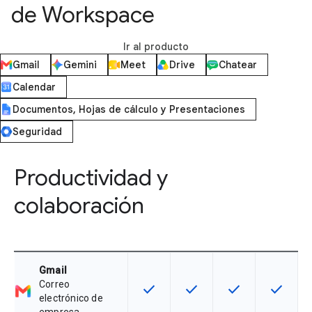
de Workspace
Ir al producto
Gmail
Gemini
Meet
Drive
Chatear
Calendar
Documentos, Hojas de cálculo y Presentaciones
Seguridad
Productividad y
colaboración
Gmail
Correo
check
check
check
check
Esta función está disponible para 
Esta función está disponib
Esta función está
Esta fun
electrónico de