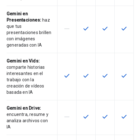
Gemini en
Presentaciones:
haz
que tus
horizontal_rule
check
check
check
Esta función no es compatible con
Esta función está disponib
Esta función está
Esta fun
presentaciones brillen
con imágenes
generadas con IA
Gemini en Vids:
comparte historias
interesantes en el
check
check
check
check
Esta función está disponible para 
Esta función está disponib
Esta función está
Esta fun
trabajo con la
creación de vídeos
basada en IA
Gemini en Drive:
encuentra, resume y
horizontal_rule
check
check
check
Esta función no es compatible con
Esta función está disponib
Esta función está
Esta fun
analiza archivos con
IA