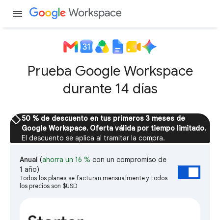
menu
Prueba Google Workspace
durante 14 días
sell
50 % de descuento en tus primeros 3 meses de
Google Workspace. Oferta válida por tiempo limitado.
El descuento se aplica al tramitar la compra.
Anual
(
ahorra un 16 %
con un compromiso de
1 año)
Todos los planes se facturan mensualmente y todos
los precios son $USD