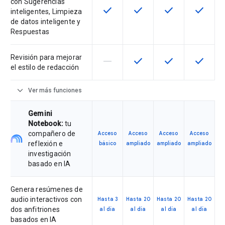
con Sugerencias
check
check
check
check
Esta función está disponible para 
Esta función está disponib
Esta función está
Esta fun
inteligentes, Limpieza
de datos inteligente y
Respuestas
Revisión para mejorar
horizontal_rule
check
check
check
Esta función no es compatible con
Esta función está disponib
Esta función está
Esta fun
el estilo de redacción
expand_more
Ver más funciones
Gemini
Notebook:
tu
compañero de
Acceso
Acceso
Acceso
Acceso
reflexión e
básico
ampliado
ampliado
ampliado
investigación
basado en IA
Genera resúmenes de
audio interactivos con
Hasta 3
Hasta 20
Hasta 20
Hasta 20
dos anfitriones
al día
al día
al día
al día
basados en IA