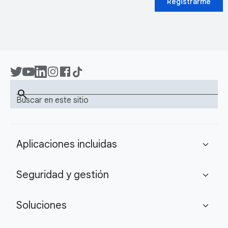
Registrarme
search
Buscar en este sitio
Aplicaciones incluidas
expand_more
Seguridad y gestión
expand_more
Soluciones
expand_more