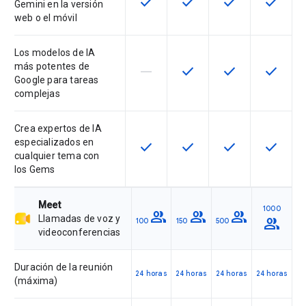
check
check
check
check
Esta función está disponible para 
Esta función está disponib
Esta función está
Esta fun
Gemini en la versión
web o el móvil
Los modelos de IA
más potentes de
horizontal_rule
check
check
check
Esta función no es compatible con
Esta función está disponib
Esta función está
Esta fun
Google para tareas
complejas
Crea expertos de IA
especializados en
check
check
check
check
Esta función está disponible para 
Esta función está disponib
Esta función está
Esta fun
cualquier tema con
los Gems
Meet
1000
group
group
group
Llamadas de voz y
group
100
150
500
videoconferencias
Duración de la reunión
24 horas
24 horas
24 horas
24 horas
(máxima)