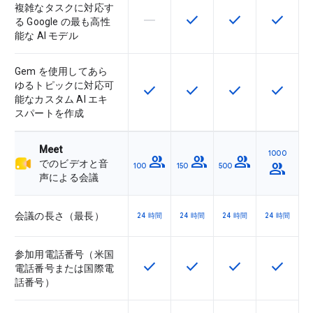
複雑なタスクに対応す
horizontal_rule
check
check
check
この機能は該当の SKU でサポー
この機能は該当の SKU 
この機能は該当の
この機能
る Google の最も高性
能な AI モデル
Gem を使用してあら
ゆるトピックに対応可
check
check
check
check
この機能は該当の SKU で利用で
この機能は該当の SKU 
この機能は該当の
この機能
能なカスタム AI エキ
スパートを作成
Meet
1000
group
group
group
でのビデオと音
group
100
150
500
声による会議
会議の長さ（最長）
24 時間
24 時間
24 時間
24 時間
参加用電話番号（米国
check
check
check
check
この機能は該当の SKU で利用で
この機能は該当の SKU 
この機能は該当の
この機能
電話番号または国際電
話番号）