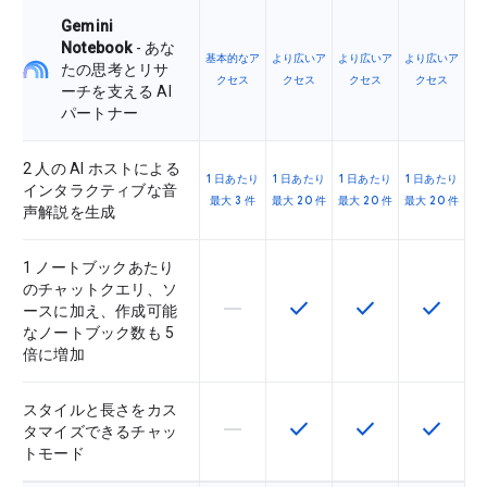
Gemini
Notebook
- あな
基本的なア
より広いア
より広いア
より広いア
たの思考とリサ
クセス
クセス
クセス
クセス
ーチを支える AI
パートナー
2 人の AI ホストによる
1 日あたり
1 日あたり
1 日あたり
1 日あたり
インタラクティブな音
最大 3 件
最大 20 件
最大 20 件
最大 20 件
声解説を生成
1 ノートブックあたり
のチャットクエリ、ソ
horizontal_rule
check
check
check
この機能は該当の SKU でサポー
この機能は該当の SKU 
この機能は該当の
この機能
ースに加え、作成可能
なノートブック数も 5
倍に増加
スタイルと長さをカス
horizontal_rule
check
check
check
この機能は該当の SKU でサポー
この機能は該当の SKU 
この機能は該当の
この機能
タマイズできるチャッ
トモード