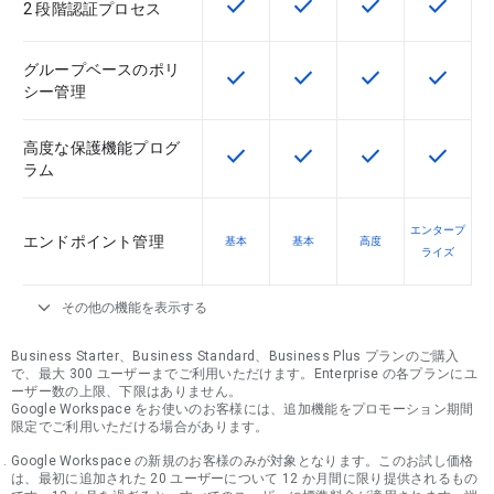
check
check
check
check
この機能は該当の SKU で利用で
この機能は該当の SKU 
この機能は該当の
この機能
2 段階認証プロセス
グループベースのポリ
check
check
check
check
この機能は該当の SKU で利用で
この機能は該当の SKU 
この機能は該当の
この機能
シー管理
高度な保護機能プログ
check
check
check
check
この機能は該当の SKU で利用で
この機能は該当の SKU 
この機能は該当の
この機能
ラム
エンタープ
エンドポイント管理
基本
基本
高度
ライズ
expand_more
その他の機能を表示する
Business Starter、Business Standard、Business Plus プランのご購入
で、最大 300 ユーザーまでご利用いただけます。Enterprise の各プランにユ
ーザー数の上限、下限はありません。
Google Workspace をお使いのお客様には、追加機能をプロモーション期間
限定でご利用いただける場合があります。
Google Workspace の新規のお客様のみが対象となります。このお試し価格
は、最初に追加された 20 ユーザーについて 12 か月間に限り提供されるもの