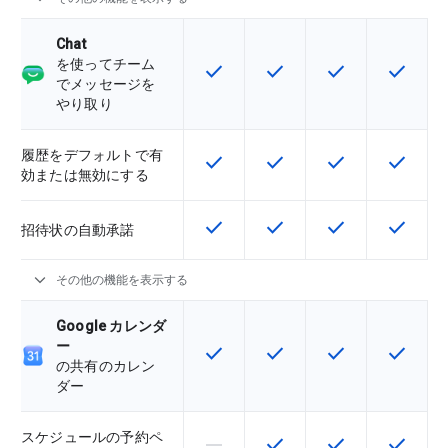
Chat
を使ってチーム
check
check
check
check
この機能は該当の SKU で利用で
この機能は該当の SKU 
この機能は該当の
この機能
でメッセージを
やり取り
履歴をデフォルトで有
check
check
check
check
この機能は該当の SKU で利用で
この機能は該当の SKU 
この機能は該当の
この機能
効または無効にする
check
check
check
check
この機能は該当の SKU で利用で
この機能は該当の SKU 
この機能は該当の
この機能
招待状の自動承諾
expand_more
その他の機能を表示する
Google カレンダ
ー
check
check
check
check
この機能は該当の SKU で利用で
この機能は該当の SKU 
この機能は該当の
この機能
の共有のカレン
ダー
スケジュールの予約ペ
horizontal_rule
check
check
check
この機能は該当の SKU でサポー
この機能は該当の SKU 
この機能は該当の
この機能