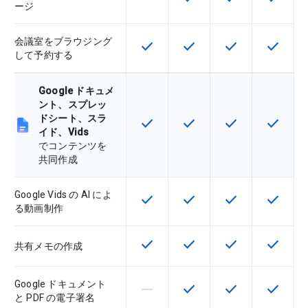
ージ
会議室をブラウジング
check
check
check
check
この機能は該当の SKU で利用で
この機能は該当の SKU 
この機能は該当の
この機能
して予約する
Google ドキュメ
ント、スプレッ
ドシート、スラ
check
check
check
check
この機能は該当の SKU で利用で
この機能は該当の SKU 
この機能は該当の
この機能
イド、Vids
でコンテンツを
共同作成
Google Vids の AI によ
check
check
check
check
この機能は該当の SKU で利用で
この機能は該当の SKU 
この機能は該当の
この機能
る動画制作
check
check
check
check
この機能は該当の SKU で利用で
この機能は該当の SKU 
この機能は該当の
この機能
共有メモの作成
Google ドキュメント
horizontal_rule
check
check
check
この機能は該当の SKU でサポー
この機能は該当の SKU 
この機能は該当の
この機能
と PDF の電子署名