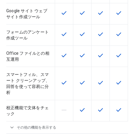
Google サイト ウェブ
check
check
check
check
この機能は該当の SKU で利用で
この機能は該当の SKU 
この機能は該当の
この機能
サイト作成ツール
フォームのアンケート
check
check
check
check
この機能は該当の SKU で利用で
この機能は該当の SKU 
この機能は該当の
この機能
作成ツール
Office ファイルとの相
check
check
check
check
この機能は該当の SKU で利用で
この機能は該当の SKU 
この機能は該当の
この機能
互運用
スマートフィル、スマ
ート クリーンアップ、
check
check
check
check
この機能は該当の SKU で利用で
この機能は該当の SKU 
この機能は該当の
この機能
回答を使って容易に分
析
校正機能で文体をチェ
horizontal_rule
check
check
check
この機能は該当の SKU でサポー
この機能は該当の SKU 
この機能は該当の
この機能
ック
expand_more
その他の機能を表示する