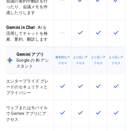
horizontal_rule
check
check
check
会議の要約や翻訳を行
ったり、会議メモを作
成したりします
Gemini in Chat
- AI を
horizontal_rule
check
check
check
この機能は該当の SKU でサポー
この機能は該当の SKU 
この機能は該当の
この機能
活用してチャットを検
索、要約、翻訳します
Gemini アプリ
基本的なア
より広いア
より広いア
より広いア
Google の AI アシ
クセス
クセス
クセス
クセス
スタント
エンタープライズ グレ
check
check
check
check
この機能は該当の SKU で利用で
この機能は該当の SKU 
この機能は該当の
この機能
ードのセキュリティと
プライバシー
ウェブまたはモバイル
check
check
check
check
この機能は該当の SKU で利用で
この機能は該当の SKU 
この機能は該当の
この機能
で Gemini アプリにア
クセス