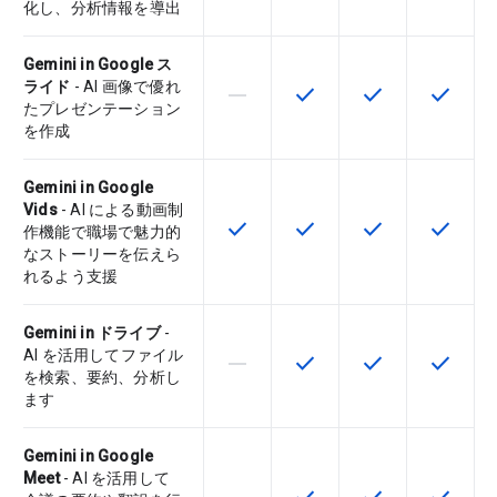
化し、分析情報を導出
Gemini in Google ス
ライド
- AI 画像で優れ
horizontal_rule
check
check
check
この機能は該当の SKU でサポー
この機能は該当の SKU 
この機能は該当の
この機能
たプレゼンテーション
を作成
Gemini in Google
Vids
- AI による動画制
check
check
check
check
この機能は該当の SKU で利用で
この機能は該当の SKU 
この機能は該当の
この機能
作機能で職場で魅力的
なストーリーを伝えら
れるよう支援
Gemini in ドライブ
-
AI を活用してファイル
horizontal_rule
check
check
check
この機能は該当の SKU でサポー
この機能は該当の SKU 
この機能は該当の
この機能
を検索、要約、分析し
ます
Gemini in Google
Meet
- AI を活用して
この機能は該当の SKU でサポー
この機能は該当の SKU 
この機能は該当の
この機能