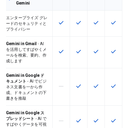
Gemini
エンタープライズ グレ
check
check
check
check
この機能は該当の SKU で利用で
この機能は該当の SKU 
この機能は該当の
この機能
ードのセキュリティと
プライバシー
Gemini in Gmail
- AI
を活用してすばやくメ
check
check
check
check
この機能は該当の SKU で利用で
この機能は該当の SKU 
この機能は該当の
この機能
ールを検索、要約、作
成します
Gemini in Google ド
キュメント
- AI でビジ
horizontal_rule
check
check
check
この機能は該当の SKU でサポー
この機能は該当の SKU 
この機能は該当の
この機能
ネス文書を一から作
成、ドキュメントの下
書きを推敲
Gemini in Google ス
プレッドシート
- AI で
horizontal_rule
check
check
check
この機能は該当の SKU でサポー
この機能は該当の SKU 
この機能は該当の
この機能
すばやくデータを可視