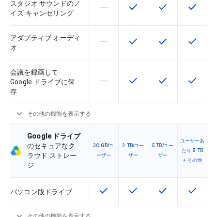
スタジオ サウンドのノ
horizontal_rule
check
check
check
この機能は該当の SKU でサポー
この機能は該当の SKU 
この機能は該当の
この機能
イズ キャンセリング
アダプティブ オーディ
horizontal_rule
check
check
check
この機能は該当の SKU でサポー
この機能は該当の SKU 
この機能は該当の
この機能
オ
会議を録画して
horizontal_rule
check
check
check
この機能は該当の SKU でサポー
この機能は該当の SKU 
この機能は該当の
この機能
Google ドライブに保
存
expand_more
その他の機能を表示する
Google ドライブ
ユーザーあ
のセキュアなク
30 GB/ユ
2 TB/ユー
5 TB/ユー
たり 5 TB
ラウド ストレー
ーザー
ザー
ザー
+ その他
ジ
check
check
check
check
この機能は該当の SKU で利用で
この機能は該当の SKU 
この機能は該当の
この機能
パソコン版ドライブ
expand_more
その他の機能を表示する