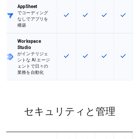
AppSheet
でコーディング
check
check
check
check
この機能は該当の SKU で利用で
この機能は該当の SKU 
この機能は該当の
この機能
なしでアプリを
構築
Workspace
Studio
がインテリジェ
check
check
check
check
この機能は該当の SKU で利用で
この機能は該当の SKU 
この機能は該当の
この機能
ントな AI エージ
ェントで日々の
業務を自動化
セキュリティと管理