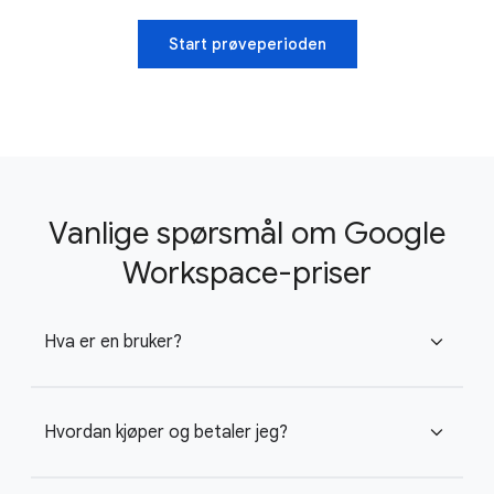
Start prøveperioden
Vanlige spørsmål om Google
Workspace-priser
Hva er en bruker?
expand_more
Hvordan kjøper og betaler jeg?
expand_more