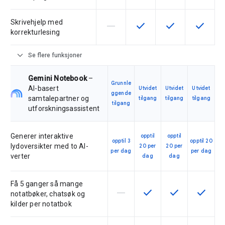
Skrivehjelp med
horizontal_rule
check
check
check
Denne funksjonen støttes ikke av
Denne funksjonen er tilgj
Denne funksjonen 
Denne fu
korrekturlesing
expand_more
Se flere funksjoner
Gemini Notebook
–
Grunnle
AI-basert
Utvidet
Utvidet
Utvidet
ggende
samtalepartner og
tilgang
tilgang
tilgang
tilgang
utforskningsassistent
Generer interaktive
opptil
opptil
opptil 3
opptil 20
lydoversikter med to AI-
20 per
20 per
per dag
per dag
verter
dag
dag
Få 5 ganger så mange
horizontal_rule
check
check
check
Denne funksjonen støttes ikke
Denne funksjonen er til
Denne funksjonen
Denne fu
notatbøker, chatsøk og
kilder per notatbok