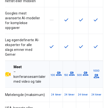
nettet eller mobilen
Googles mest
avanserte AI-modeller
horizontal_rule
check
check
check
Denne funksjonen støttes ikke av 
Denne funksjonen er tilgje
Denne funksjonen 
Denne fu
for komplekse
oppgaver
Lag egendefinerte AI-
eksperter for alle
check
check
check
check
Denne funksjonen er tilgjengelig f
Denne funksjonen er tilgje
Denne funksjonen 
Denne fu
slags emner med
Gemer
Meet
1000
–
group
group
group
group
100
150
500
konferansesamtaler
med video og tale
Møtelengde (maksimum)
24 timer
24 timer
24 timer
24 timer