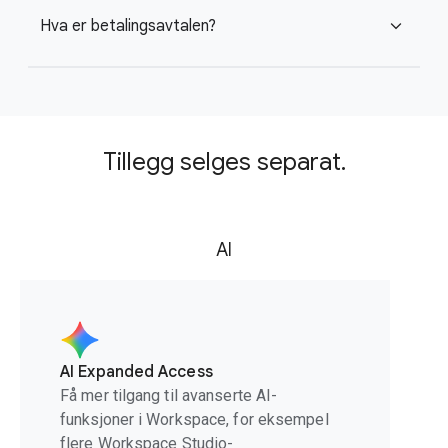
Hva er betalingsavtalen?
expand_more
Tillegg selges separat.
AI
AI Expanded Access
Få mer tilgang til avanserte AI-
funksjoner i Workspace, for eksempel
flere Workspace Studio-