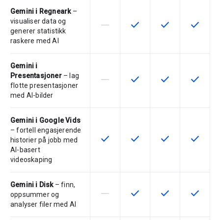
Gemini i Regneark
–
visualiser data og
horizontal_rule
check
check
check
Denne funksjonen støttes ikke av 
Denne funksjonen er tilgje
Denne funksjonen 
Denne fu
generer statistikk
raskere med AI
Gemini i
Presentasjoner
– lag
horizontal_rule
check
check
check
Denne funksjonen støttes ikke av 
Denne funksjonen er tilgje
Denne funksjonen 
Denne fu
flotte presentasjoner
med AI-bilder
Gemini i Google Vids
– fortell engasjerende
check
check
check
check
Denne funksjonen er tilgjengelig f
Denne funksjonen er tilgje
Denne funksjonen 
Denne fu
historier på jobb med
AI-basert
videoskaping
Gemini i Disk
– finn,
horizontal_rule
check
check
check
Denne funksjonen støttes ikke av 
Denne funksjonen er tilgje
Denne funksjonen 
Denne fu
oppsummer og
analyser filer med AI