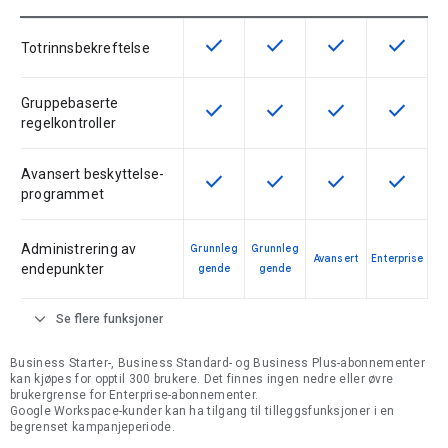
check
check
check
check
Denne funksjonen er tilgjengelig f
Denne funksjonen er tilgje
Denne funksjonen 
Denne fu
Totrinnsbekreftelse
Gruppebaserte
check
check
check
check
Denne funksjonen er tilgjengelig f
Denne funksjonen er tilgje
Denne funksjonen 
Denne fu
regelkontroller
Avansert beskyttelse-
check
check
check
check
Denne funksjonen er tilgjengelig f
Denne funksjonen er tilgje
Denne funksjonen 
Denne fu
programmet
Administrering av
Grunnleg
Grunnleg
Avansert
Enterprise
endepunkter
gende
gende
expand_more
Se flere funksjoner
Business Starter-, Business Standard- og Business Plus-abonnementer
kan kjøpes for opptil 300 brukere. Det finnes ingen nedre eller øvre
brukergrense for Enterprise-abonnementer.
Google Workspace-kunder kan ha tilgang til tilleggsfunksjoner i en
begrenset kampanjeperiode.