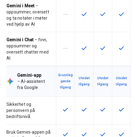
Gemini i Meet
–
oppsummer, oversett
horizontal_rule
check
check
check
Denne funksjonen støttes ikke av 
Denne funksjonen er tilgje
Denne funksjonen 
Denne fu
og ta notater i møter
ved hjelp av AI
Gemini i Chat
– finn,
oppsummer og
horizontal_rule
check
check
check
Denne funksjonen støttes ikke av 
Denne funksjonen er tilgje
Denne funksjonen 
Denne fu
oversett chatter med
AI
Gemini-app
Grunnleg
Utvidet
Utvidet
Utvidet
– AI-assistent
gende
tilgang
tilgang
tilgang
fra Google
tilgang
Sikkerhet og
check
check
check
check
Denne funksjonen er tilgjengelig f
Denne funksjonen er tilgje
Denne funksjonen 
Denne fu
personvern på
bedriftsnivå
Bruk Gemini-appen på
check
check
check
check
Denne funksjonen er tilgjengelig f
Denne funksjonen er tilgje
Denne funksjonen 
Denne fu