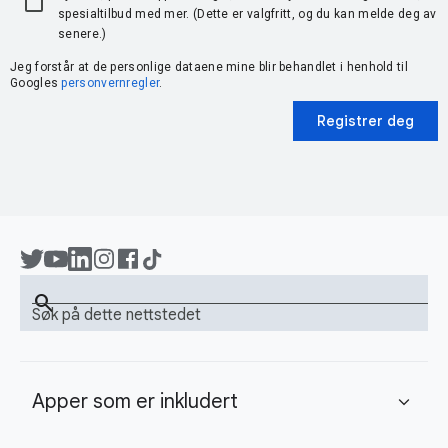
spesialtilbud med mer. (Dette er valgfritt, og du kan melde deg av
senere.)
Jeg forstår at de personlige dataene mine blir behandlet i henhold til
Googles
personvernregler
.
Registrer deg
search
Søk på dette nettstedet
Apper som er inkludert
expand_more