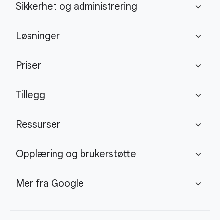
Sikkerhet og administrering
expand_more
Løsninger
expand_more
Priser
expand_more
Tillegg
expand_more
Ressurser
expand_more
Opplæring og brukerstøtte
expand_more
Mer fra Google
expand_more