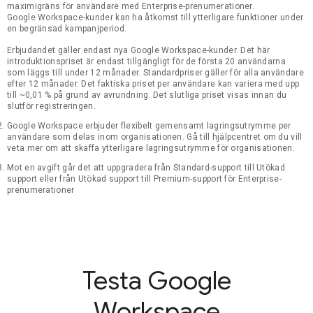
maximigräns för användare med Enterprise-prenumerationer.
Google Workspace-kunder kan ha åtkomst till ytterligare funktioner under
en begränsad kampanjperiod.
Erbjudandet gäller endast nya Google Workspace-kunder. Det här
introduktionspriset är endast tillgängligt för de första 20 användarna
som läggs till under 12 månader. Standardpriser gäller för alla användare
efter 12 månader. Det faktiska priset per användare kan variera med upp
till ~0,01 % på grund av avrundning. Det slutliga priset visas innan du
slutför registreringen.
Google Workspace erbjuder flexibelt gemensamt lagringsutrymme per
användare som delas inom organisationen. Gå till hjälpcentret om du vill
veta mer om att skaffa ytterligare lagringsutrymme för organisationen.
Mot en avgift går det att uppgradera från Standard-support till Utökad
support eller från Utökad support till Premium-support för Enterprise-
prenumerationer
Testa Google
Workspace