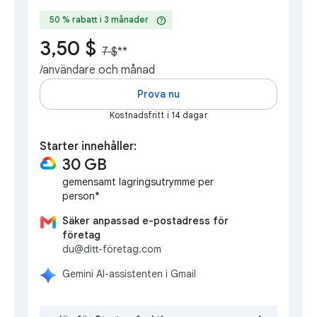
help
50 % rabatt i 3 månader
3,50 $
7 $
**
/användare och månad
Prova nu
Kostnadsfritt i 14 dagar
Starter innehåller:
30 GB
gemensamt lagringsutrymme per
person*
Säker anpassad e-postadress för
företag
du@ditt-företag.com
Gemini AI-assistenten i Gmail