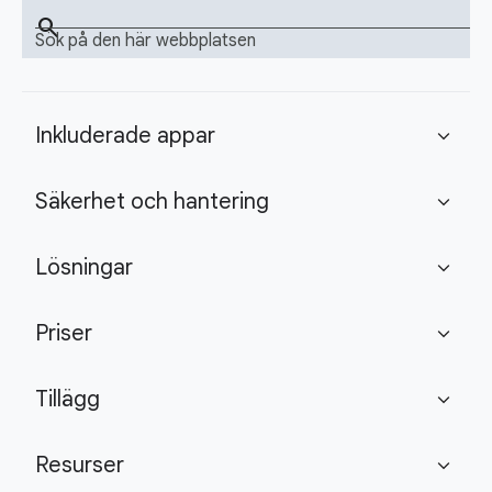
search
Sök på den här webbplatsen
Inkluderade appar
expand_more
Säkerhet och hantering
expand_more
Lösningar
expand_more
Priser
expand_more
Tillägg
expand_more
Resurser
expand_more