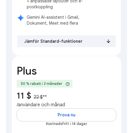
+ anpassade layouter och e-
postkoppling
Gemini AI-assistent i Gmail,
Dokument, Meet med flera
Jämför Standard-funktioner
Plus
help
50 % rabatt i 3 månader
11 $
22 $
**
/användare och månad
Prova nu
Kostnadsfritt i 14 dagar