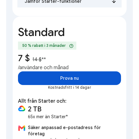
Jämför Starter-funktioner
Standard
help
50 % rabatt i 3 månader
7 $
14 $
**
/användare och månad
Prova nu
Kostnadsfritt i 14 dagar
Allt från Starter och:
2 TB
65x mer än Starter*
Säker anpassad e-postadress för
företag