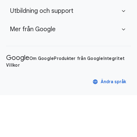
Utbildning och support
expand_more
Mer från Google
expand_more
Google
Om Google
Produkter från Google
Integritet
Villkor
language
Ändra språk
Integritetspolicy
Villkor