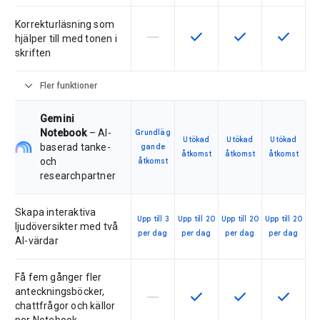
Korrekturläsning som
horizontal_rule
check
check
check
Den här funktionen stöds inte av 
Den här funktionen är tillg
Den här funktionen
Den här f
hjälper till med tonen i
skriften
expand_more
Fler funktioner
Gemini
Notebook
– AI-
Grundläg
Utökad
Utökad
Utökad
baserad tanke-
gande
åtkomst
åtkomst
åtkomst
och
åtkomst
researchpartner
Skapa interaktiva
Upp till 3
Upp till 20
Upp till 20
Upp till 20
ljudöversikter med två
per dag
per dag
per dag
per dag
AI-värdar
Få fem gånger fler
anteckningsböcker,
horizontal_rule
check
check
check
Den här funktionen stöds inte av 
Den här funktionen är tillg
Den här funktionen
Den här f
chattfrågor och källor