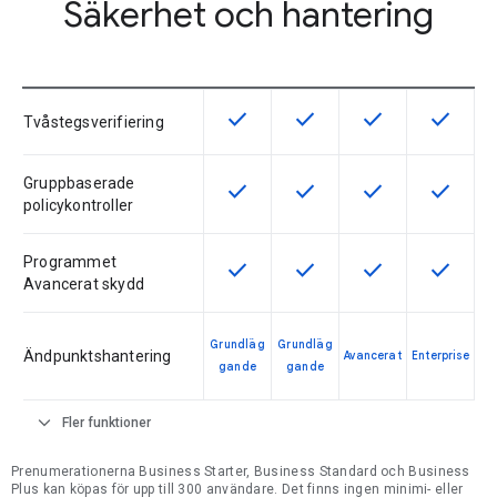
Säkerhet och hantering
check
check
check
check
Den här funktionen är tillgänglig fö
Den här funktionen är tillg
Den här funktionen
Den här f
Tvåstegsverifiering
Gruppbaserade
check
check
check
check
Den här funktionen är tillgänglig fö
Den här funktionen är tillg
Den här funktionen
Den här f
policykontroller
Programmet
check
check
check
check
Den här funktionen är tillgänglig fö
Den här funktionen är tillg
Den här funktionen
Den här f
Avancerat skydd
Grundläg
Grundläg
Ändpunktshantering
Avancerat
Enterprise
gande
gande
expand_more
Fler funktioner
Prenumerationerna Business Starter, Business Standard och Business
Plus kan köpas för upp till 300 användare. Det finns ingen minimi- eller