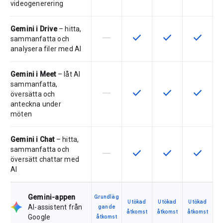
videogenerering
Gemini i Drive
– hitta,
horizontal_rule
check
check
check
Den här funktionen stöds inte av 
Den här funktionen är tillg
Den här funktionen
Den här f
sammanfatta och
analysera filer med AI
Gemini i Meet
– låt AI
sammanfatta,
horizontal_rule
check
check
check
Den här funktionen stöds inte av 
Den här funktionen är tillg
Den här funktionen
Den här f
översätta och
anteckna under
möten
Gemini i Chat
– hitta,
sammanfatta och
horizontal_rule
check
check
check
Den här funktionen stöds inte av 
Den här funktionen är tillg
Den här funktionen
Den här f
översätt chattar med
AI
Gemini-appen
Grundläg
Utökad
Utökad
Utökad
AI-assistent från
gande
åtkomst
åtkomst
åtkomst
Google
åtkomst