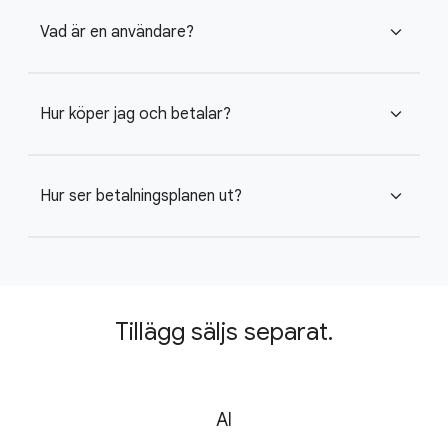
Vad är en användare?
expand_more
Hur köper jag och betalar?
expand_more
Hur ser betalningsplanen ut?
expand_more
Tillägg säljs separat.
AI