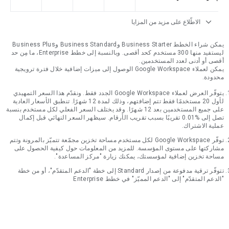
expand_more
الاطّلاع على مزيد من المزايا
يمكن شراء الخطط Business Starter وBusiness Standard وBusiness Plus
ليستفيد منها 300 مستخدم كحد أقصى. وبالنسبة إلى خطط Enterprise، ما مِن حد
أقصى أو أدنى لعدد المستخدمين.
يمكن لعملاء Google Workspace الوصول إلى ميزات إضافية خلال فترة ترويجية
محدودة.
يتوفّر العرض لعملاء Google Workspace الجدد فقط. ونقدّم هذا السعر التمهيدي
لأول 20 مستخدمًا فقط تتم إضافتهم، وذلك لمدة 12 شهرًا. تنطبق الأسعار العادية
على جميع المستخدمين بعد 12 شهرًا. وقد يختلف السعر الفعلي لكل مستخدم بنسبة
تصل إلى %0.01 تقريبًا بسبب تقريب الأرقام. سيظهر السعر النهائي قبل إكمال
عملية الاشتراك.
توفّر Google Workspace لكل مستخدم مساحة تخزين مجمّعة تتميّز بالمرونة وتتم
مشاركتها على مستوى المؤسسة. للمزيد من المعلومات حول كيفية الحصول على
مساحة تخزين إضافية لمؤسستك، يمكنك زيارة "مركز المساعدة".
تتوفّر ترقية مدفوعة من إصدار Standard إلى خطة "الدعم المتقدّم"، أو من خطة
"الدعم المتقدّم" إلى "الدعم المميّز" في خطط Enterprise