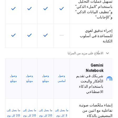
تسهيل عمليات التحليل
باستخدام "الملء الذكي"
check
check
check
check
تتوفّر هذه الميزة لرمز التخزين التعريفي
تتوفّر هذه الميزة لرمز التخزي
تتوفّر هذه الميزة لر
تتوفّر هذه
و"تنظيف البيانات الذكي"
و"الإجابات"
إجراء تدقيق لغوي
check
check
check
horizontal_rule
لا تتوفّر هذه الميزة لرمز التخزين التعري
تتوفّر هذه الميزة لرمز التخزي
تتوفّر هذه الميزة لر
تتوفّر هذه
للمساعدة في أسلوب
الكتابة
expand_more
الاطّلاع على مزيد من المزايا
‫Gemini
:
Notebook
شريكك في تقديم
وصول
وصول
وصول
وصول
الأفكار والبحث
أساسي
موسَّع
موسَّع
موسَّع
باستخدام الذكاء
الاصطناعي
إنشاء ملخّصات صوتية
تفاعلية مع اثنين من
ما يصل إلى
ما يصل إلى
ما يصل إلى
ما يصل إلى
المضيفين بالذكاء
3 كل يوم
20 كل يوم
20 كل يوم
20 كل يوم