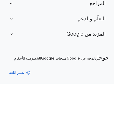
المراجع
expand_more
التعلّم والدعم
expand_more
المزيد من Google
expand_more
جوجل
لمحة عن Google
منتجات Google
الخصوصية
الأحكام
language
تغيير اللغة
سياسة الخصوصية
الأحكام