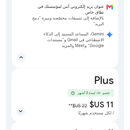
عنوان بريد إلكتروني آمن لمؤسستك في
نطاق خاص
بالإضافة إلى تنسيقات مخصّصة وميزة "دمج
البريد"
‫Gemini، المساعد المستنِد إلى الذكاء
الاصطناعي في Gmail و"مستندات
Google" وMeet والمزيد
expand_less
Plus
help
خصم ٥٠٪؜ لمدة 3 أشهر
**
expand_more
/ لكل مستخدم شهريًا