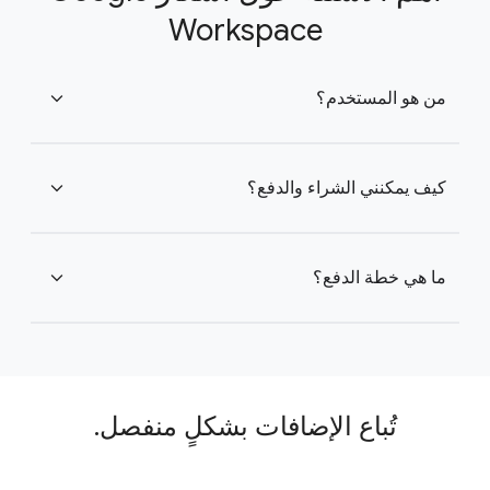
Workspace
من هو المستخدم؟
expand_more
كيف يمكنني الشراء والدفع؟
expand_more
ما هي خطة الدفع؟
expand_more
تُباع الإضافات بشكلٍ منفصل.