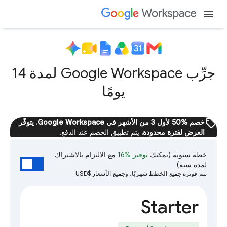
menu
جرِّب Google Workspace لمدة 14
يومًا
sell
خصم %50 لأول 3 من الأشهر في Google Workspace. يتوفّر
العرض لفترة محدودة.
يتم تطبيق الخصم عند الدفع.
خطة سنوية
(يمكنك
توفير %16
مع الالتزام بالاشتراك
لمدة سنة)
تتم فوترة جميع الخطط شهريًا، وجميع الأسعار $USD
Starter