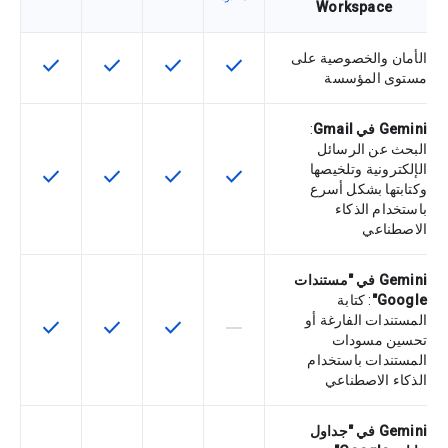
Workspace
الأمان والخصوصية على
check
check
check
check
تتوفّر هذه الميزة لرمز التخزين التعريفي
تتوفّر هذه الميزة لرمز التخزي
تتوفّر هذه الميزة لر
تتوفّر هذه
مستوى المؤسسة
Gemini في Gmail
:
البحث عن الرسائل
الإلكترونية وتلخيصها
check
check
check
check
تتوفّر هذه الميزة لرمز التخزين التعريفي
تتوفّر هذه الميزة لرمز التخزي
تتوفّر هذه الميزة لر
تتوفّر هذه
وكتابتها بشكل أسرع
باستخدام الذكاء
الاصطناعي
Gemini في "مستندات
Google"
: كتابة
المستندات الفارغة أو
check
check
check
horizontal_rule
لا تتوفّر هذه الميزة لرمز التخزين التعري
تتوفّر هذه الميزة لرمز التخزي
تتوفّر هذه الميزة لر
تتوفّر هذه
تحسين مسودات
المستندات باستخدام
الذكاء الاصطناعي
Gemini في "جداول