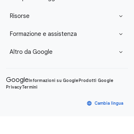
Risorse
expand_more
Formazione e assistenza
expand_more
Altro da Google
expand_more
Google
Informazioni su Google
Prodotti Google
Privacy
Termini
language
Cambia lingua