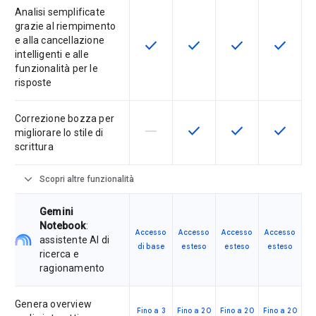
Analisi semplificate
grazie al riempimento
e alla cancellazione
check
check
check
check
Questa funzionalità è disponibile p
Questa funzionalità è disp
Questa funzionali
Questa fu
intelligenti e alle
funzionalità per le
risposte
Correzione bozza per
horizontal_rule
check
check
check
La funzionalità non è supportata d
Questa funzionalità è disp
Questa funzionali
Questa fu
migliorare lo stile di
scrittura
expand_more
Scopri altre funzionalità
Gemini
Notebook
:
Accesso
Accesso
Accesso
Accesso
assistente AI di
di base
esteso
esteso
esteso
ricerca e
ragionamento
Genera overview
Fino a 3
Fino a 20
Fino a 20
Fino a 20