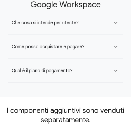
Google Workspace
Che cosa si intende per utente?
expand_more
Come posso acquistare e pagare?
expand_more
Qual è il piano di pagamento?
expand_more
I componenti aggiuntivi sono venduti
separatamente.