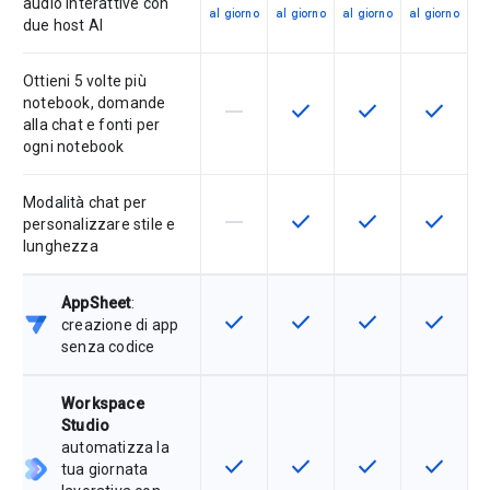
audio interattive con
al giorno
al giorno
al giorno
al giorno
due host AI
Ottieni 5 volte più
notebook, domande
horizontal_rule
check
check
check
La funzionalità non è supportata d
Questa funzionalità è disp
Questa funzionali
Questa fu
alla chat e fonti per
ogni notebook
Modalità chat per
horizontal_rule
check
check
check
La funzionalità non è supportata d
Questa funzionalità è disp
Questa funzionali
Questa fu
personalizzare stile e
lunghezza
AppSheet
:
check
check
check
check
Questa funzionalità è disponibile p
Questa funzionalità è disp
Questa funzionali
Questa fu
creazione di app
senza codice
Workspace
Studio
automatizza la
check
check
check
check
Questa funzionalità è disponibile p
Questa funzionalità è disp
Questa funzionali
Questa fu
tua giornata