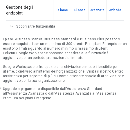
Gestione degli
Di base
Di base
Avanzata
Aziende
endpoint
expand_more
Scopri altre funzionalità
I piani Business Starter, Business Standard e Business Plus possono
essere acquistati per un massimo di 300 utenti. Per i piani Enterprise non
esistono limiti riguardo al numero minimo o massimo di utenti.
I clienti Google Workspace possono accedere alle funzionalità
aggiuntive per un periodo promozionale limitato.
Google Workspace offre spazio di archiviazione in pool flessibile per
utente, condiviso all'interno dell'organizzazione. Visita il nostro Centro
assistenza per saperne di più su come ottenere spazio di archiviazione
aggiuntivo per la tua organizzazione.
Upgrade a pagamento disponibile dall'Assistenza Standard
all'Assistenza Avanzata o dall'Assistenza Avanzata all'Assistenza
Premium nei piani Enterprise