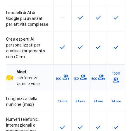
I modelli di AI di
horizontal_rule
check
check
check
La funzionalità non è supportata d
Questa funzionalità è disp
Questa funzionali
Questa fu
Google più avanzati
per attività complesse
Crea esperti AI
personalizzati per
check
check
check
check
Questa funzionalità è disponibile p
Questa funzionalità è disp
Questa funzionali
Questa fu
qualsiasi argomento
con i Gem
Meet
:
1000
group
group
group
conferenze
group
100
150
500
video e voce
Lunghezza della
24 ore
24 ore
24 ore
24 ore
riunione (max)
Numeri telefonici
internazionali o
check
check
check
check
Questa funzionalità è disponibile p
Questa funzionalità è disp
Questa funzionali
Questa fu