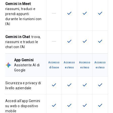
Gemini in Meet
:
riassumi, traduci e
horizontal_rule
check
check
check
La funzionalità non è supportata d
Questa funzionalità è disp
Questa funzionali
Questa fu
prendi appunti
durante le riunioni con
l'AI
Gemini in Chat
: trova,
horizontal_rule
check
check
check
La funzionalità non è supportata d
Questa funzionalità è disp
Questa funzionali
Questa fu
riassumi e traduci le
chat con l'AI
App Gemini
Accesso
Accesso
Accesso
Accesso
Assistente AI di
di base
esteso
esteso
esteso
Google
Sicurezza e privacy di
check
check
check
check
Questa funzionalità è disponibile p
Questa funzionalità è disp
Questa funzionali
Questa fu
livello aziendale
Accedi all'app Gemini
check
check
check
check
Questa funzionalità è disponibile p
Questa funzionalità è disp
Questa funzionali
Questa fu
su web o dispositivo
mobile