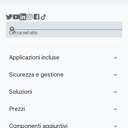
search
Cerca nel sito
Applicazioni incluse
expand_more
Sicurezza e gestione
expand_more
Soluzioni
expand_more
Prezzi
expand_more
Componenti aggiuntivi
expand_more