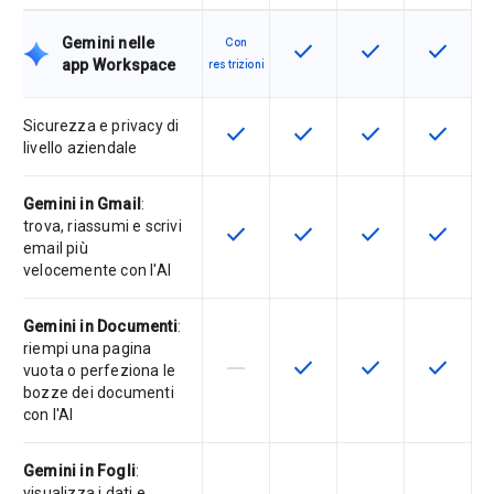
Gemini nelle
Con
check
check
check
Questa funzionalità è disp
Questa funzionali
Questa fu
app Workspace
restrizioni
Sicurezza e privacy di
check
check
check
check
Questa funzionalità è disponibile p
Questa funzionalità è disp
Questa funzionali
Questa fu
livello aziendale
Gemini in Gmail
:
trova, riassumi e scrivi
check
check
check
check
Questa funzionalità è disponibile p
Questa funzionalità è disp
Questa funzionali
Questa fu
email più
velocemente con l'AI
Gemini in Documenti
:
riempi una pagina
horizontal_rule
check
check
check
La funzionalità non è supportata d
Questa funzionalità è disp
Questa funzionali
Questa fu
vuota o perfeziona le
bozze dei documenti
con l'AI
Gemini in Fogli
:
visualizza i dati e