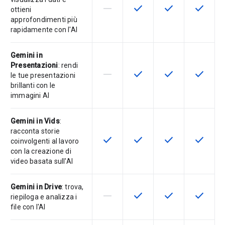
horizontal_rule
check
check
check
La funzionalità non è supportata d
Questa funzionalità è disp
Questa funzionali
Questa fu
ottieni
approfondimenti più
rapidamente con l'AI
Gemini in
Presentazioni
: rendi
horizontal_rule
check
check
check
La funzionalità non è supportata d
Questa funzionalità è disp
Questa funzionali
Questa fu
le tue presentazioni
brillanti con le
immagini AI
Gemini in Vids
:
racconta storie
check
check
check
check
Questa funzionalità è disponibile p
Questa funzionalità è disp
Questa funzionali
Questa fu
coinvolgenti al lavoro
con la creazione di
video basata sull'AI
Gemini in Drive
: trova,
horizontal_rule
check
check
check
La funzionalità non è supportata d
Questa funzionalità è disp
Questa funzionali
Questa fu
riepiloga e analizza i
file con l'AI