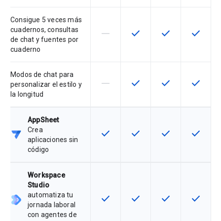
Consigue 5 veces más
cuadernos, consultas
horizontal_rule
check
check
check
Esta función no es compatible con
Esta función está disponib
Esta función está
Esta fun
de chat y fuentes por
cuaderno
Modos de chat para
horizontal_rule
check
check
check
Esta función no es compatible con
Esta función está disponib
Esta función está
Esta fun
personalizar el estilo y
la longitud
AppSheet
Crea
check
check
check
check
Esta función está disponible para 
Esta función está disponib
Esta función está
Esta fun
aplicaciones sin
código
Workspace
Studio
automatiza tu
check
check
check
check
Esta función está disponible para 
Esta función está disponib
Esta función está
Esta fun
jornada laboral
con agentes de