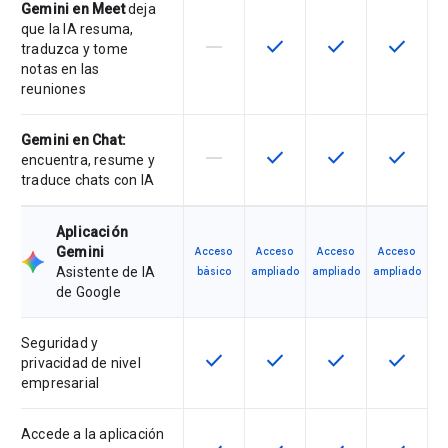
Gemini en Meet
deja
que la IA resuma,
horizontal_rule
check
check
check
Esta función no es compatible con
Esta función está disponib
Esta función está
Esta fun
traduzca y tome
notas en las
reuniones
Gemini en Chat:
horizontal_rule
check
check
check
Esta función no es compatible con
Esta función está disponib
Esta función está
Esta fun
encuentra, resume y
traduce chats con IA
Aplicación
Gemini
Acceso
Acceso
Acceso
Acceso
Asistente de IA
básico
ampliado
ampliado
ampliado
de Google
Seguridad y
check
check
check
check
Esta función está disponible para 
Esta función está disponib
Esta función está
Esta fun
privacidad de nivel
empresarial
Accede a la aplicación