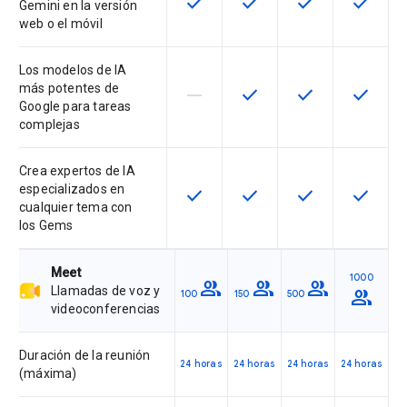
check
check
check
check
Esta función está disponible para 
Esta función está disponib
Esta función está
Esta fun
Gemini en la versión
web o el móvil
Los modelos de IA
más potentes de
horizontal_rule
check
check
check
Esta función no es compatible con
Esta función está disponib
Esta función está
Esta fun
Google para tareas
complejas
Crea expertos de IA
especializados en
check
check
check
check
Esta función está disponible para 
Esta función está disponib
Esta función está
Esta fun
cualquier tema con
los Gems
Meet
1000
group
group
group
Llamadas de voz y
group
100
150
500
videoconferencias
Duración de la reunión
24 horas
24 horas
24 horas
24 horas
(máxima)