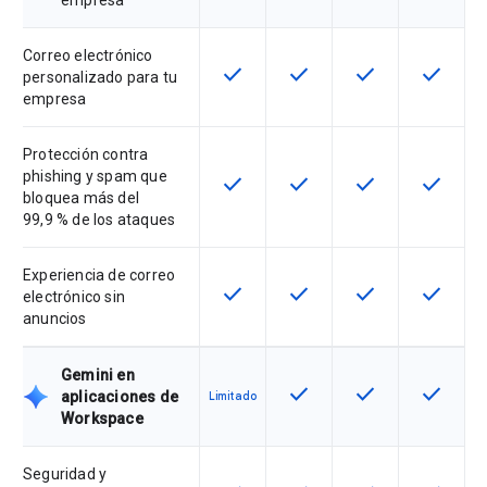
empresa
Correo electrónico
check
check
check
check
Esta función está disponible para 
Esta función está disponib
Esta función está
Esta fun
personalizado para tu
empresa
Protección contra
phishing y spam que
check
check
check
check
Esta función está disponible para 
Esta función está disponib
Esta función está
Esta fun
bloquea más del
99,9 % de los ataques
Experiencia de correo
check
check
check
check
Esta función está disponible para 
Esta función está disponib
Esta función está
Esta fun
electrónico sin
anuncios
Gemini en
check
check
check
Esta función está disponib
Esta función está
Esta fun
aplicaciones de
Limitado
Workspace
Seguridad y