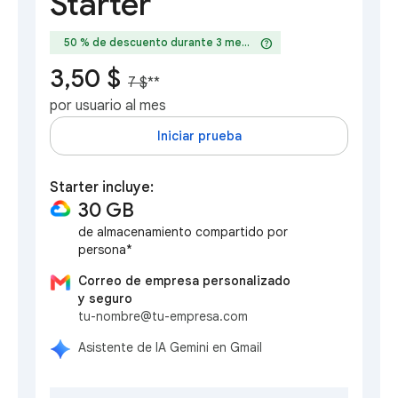
Starter
help
50 % de descuento durante 3 meses
3,50 $
7 $
**
por usuario al mes
Iniciar prueba
Starter incluye:
30 GB
de almacenamiento compartido por
persona*
Correo de empresa personalizado
y seguro
tu-nombre@tu-empresa.com
Asistente de IA Gemini en Gmail