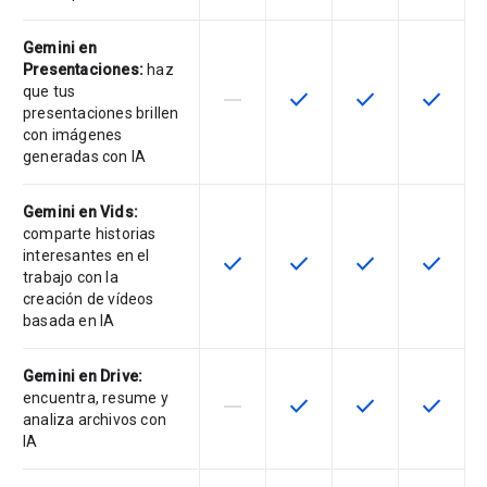
Gemini en
Presentaciones:
haz
que tus
horizontal_rule
check
check
check
Esta función no es compatible con
Esta función está disponib
Esta función está
Esta fun
presentaciones brillen
con imágenes
generadas con IA
Gemini en Vids:
comparte historias
interesantes en el
check
check
check
check
Esta función está disponible para 
Esta función está disponib
Esta función está
Esta fun
trabajo con la
creación de vídeos
basada en IA
Gemini en Drive:
encuentra, resume y
horizontal_rule
check
check
check
Esta función no es compatible con
Esta función está disponib
Esta función está
Esta fun
analiza archivos con
IA