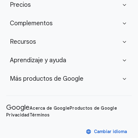
Precios
expand_more
Complementos
expand_more
Recursos
expand_more
Aprendizaje y ayuda
expand_more
Más productos de Google
expand_more
Google
Acerca de Google
Productos de Google
Privacidad
Términos
language
Cambiar idioma