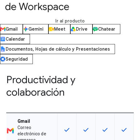
de Workspace
Ir al producto
Gmail
Gemini
Meet
Drive
Chatear
Calendar
Documentos, Hojas de cálculo y Presentaciones
Seguridad
Productividad y
colaboración
Gmail
Correo
check
check
check
check
Esta función está disponible para 
Esta función está disponib
Esta función está
Esta fun
electrónico de