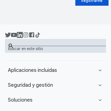
Registrarme
search
Buscar en este sitio
Aplicaciones incluidas
expand_more
Seguridad y gestión
expand_more
Soluciones
expand_more