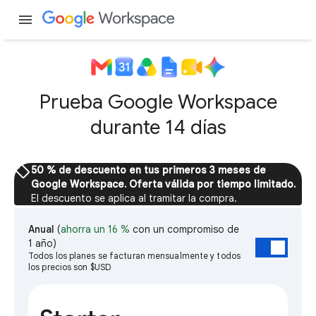
menu
Prueba Google Workspace
durante 14 días
sell
50 % de descuento en tus primeros 3 meses de
Google Workspace. Oferta válida por tiempo limitado.
El descuento se aplica al tramitar la compra.
Anual
(
ahorra un 16 %
con un compromiso de
1 año)
Todos los planes se facturan mensualmente y todos
los precios son $USD