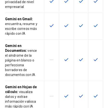
check
check
check
check
Esta función está disponible para 
Esta función está disponib
Esta función está
Esta fun
privacidad de nivel
empresarial
Gemini en Gmail:
encuentra, resume y
check
check
check
check
Esta función está disponible para 
Esta función está disponib
Esta función está
Esta fun
escribe correos más
rápido con IA
Gemini en
Documentos:
vence
el síndrome de la
horizontal_rule
check
check
check
Esta función no es compatible con
Esta función está disponib
Esta función está
Esta fun
página en blanco o
perfecciona
borradores de
documentos con IA
Gemini en Hojas de
cálculo:
visualiza
horizontal_rule
check
check
check
Esta función no es compatible con
Esta función está disponib
Esta función está
Esta fun
datos y extrae
información valiosa
más rápido con IA