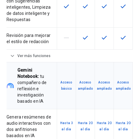
con Sugerencias
check
check
check
check
Esta función está disponible para 
Esta función está disponib
Esta función está
Esta fun
inteligentes, Limpieza
de datos inteligente y
Respuestas
Revisión para mejorar
horizontal_rule
check
check
check
Esta función no es compatible con
Esta función está disponib
Esta función está
Esta fun
el estilo de redacción
expand_more
Ver más funciones
Gemini
Notebook:
tu
compañero de
Acceso
Acceso
Acceso
Acceso
reflexión e
básico
ampliado
ampliado
ampliado
investigación
basado en IA
Genera resúmenes de
audio interactivos con
Hasta 3
Hasta 20
Hasta 20
Hasta 20
dos anfitriones
al día
al día
al día
al día
basados en IA