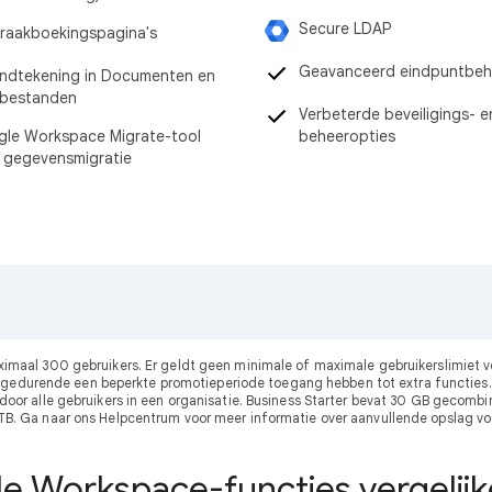
Secure LDAP
raakboekingspagina's
Geavanceerd eindpuntbeh
ndtekening in Documenten en
-bestanden
Verbeterde beveiligings- e
le Workspace Migrate-tool
beheeropties
 gegevensmigratie
ximaal 300 gebruikers. Er geldt geen minimale of maximale gebruikerslimie
gedurende een beperkte promotieperiode toegang hebben tot extra functies.
r alle gebruikers in een organisatie. Business Starter bevat 30 GB gecombine
 TB. Ga naar ons Helpcentrum voor meer informatie over aanvullende opslag vo
le Workspace-functies vergelij