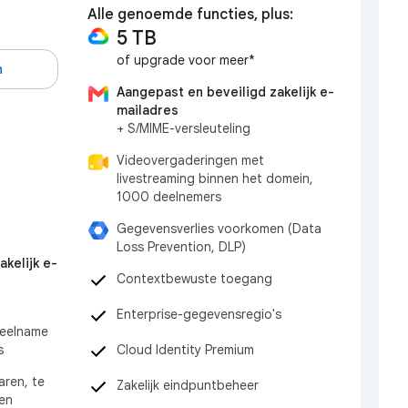
Alle genoemde functies, plus:
5 TB
of upgrade voor meer*
n
Aangepast en beveiligd zakelijk e-
mailadres
+ S/MIME-versleuteling
Videovergaderingen met
livestreaming binnen het domein,
1000 deelnemers
Gegevensverlies voorkomen (Data
Loss Prevention, DLP)
kelijk e-
Contextbewuste toegang
Enterprise-gegevensregio's
deelname
Cloud Identity Premium
s
ren, te
Zakelijk eindpuntbeheer
en