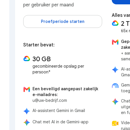
per gebruiker per maand
Alles va
Proefperiode starten
2 
65x 
Gepe
Starter bevat:
zake
+ aa
30 GB
sam
gecombineerde opslag per
AI-a
persoon*
Gmai
Gemi
Een beveiligd aangepast zakelijk
toeg
e-mailadres:
u@uw-bedrijf.com
Chat
uitg
AI-assistent Gemini in Gmail
en f
Chat met AI in de Gemini-app
Vide
ruis