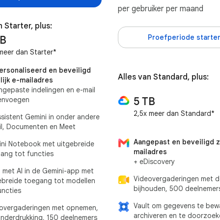
per gebruiker per maand
n Starter, plus:
Proefperiode starte
TB
meer dan Starter*
rsonaliseerd en beveiligd
Alles van Standard, plus:
lijk e-mailadres
ngepaste indelingen en e-mail
5 TB
envoegen
2,5x meer dan Standard*
ssistent Gemini in onder andere
l, Documenten en Meet
Aangepast en beveiligd za
ni Notebook met uitgebreide
mailadres
ang tot functies
+ eDiscovery
 met AI in de Gemini-app met
Videovergaderingen met 
ebreide toegang tot modellen
bijhouden, 500 deelnemer
uncties
Vault om gegevens te bewa
overgaderingen met opnemen,
archiveren en te doorzoek
onderdrukking, 150 deelnemers