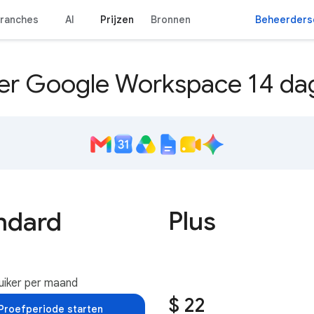
ranches
AI
Prijzen
Bronnen
Beheerders
er Google Workspace 14 dag
Plus
ndard
uiker per maand
$ 22
Proefperiode starten