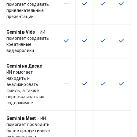
horizontal_rule
check
check
check
Эта возможность не поддержив
Эта возможность досту
Эта возможност
Эта воз
помогает создавать
привлекательные
презентации
Gemini в Vids
– ИИ
помогает создавать
check
check
check
check
Эта возможность доступна для
Эта возможность досту
Эта возможност
Эта воз
креативные
видеоролики
Gemini на Диске
–
ИИ помогает
находить и
horizontal_rule
check
check
check
Эта возможность не поддержив
Эта возможность досту
Эта возможност
Эта воз
анализировать
файлы, а также
пересказывать их
содержимое
Gemini в Meet
– ИИ
помогает проводить
более продуктивные
видеовстречи,