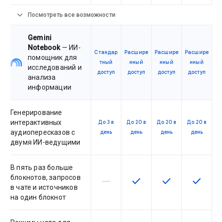
expand_more
Посмотреть все возможности
Gemini
Notebook
— ИИ-
Стандар
Расшире
Расшире
Расшире
помощник для
тный
нный
нный
нный
исследований и
доступ
доступ
доступ
доступ
анализа
информации
Генерирование
интерактивных
До 3 в
До 20 в
До 20 в
До 20 в
аудиопересказов с
день
день
день
день
двумя ИИ-ведущими
В пять раз больше
блокнотов, запросов
horizontal_rule
check
check
check
Эта возможность не поддержив
Эта возможность досту
Эта возможност
Эта воз
в чате и источников
на один блокнот