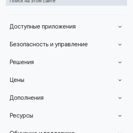
Поиск на этом сайте
Доступные приложения
expand_more
Безопасность и управление
expand_more
Решения
expand_more
Цены
expand_more
Дополнения
expand_more
Ресурсы
expand_more