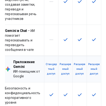
horizontal_rule
check
check
check
Эта возможность не поддержив
Эта возможность досту
Эта возможност
Эта воз
создавая заметки,
переводя и
пересказывая речь
участников
Gemini в Chat
– ИИ
помогает
horizontal_rule
check
check
check
Эта возможность не поддержив
Эта возможность досту
Эта возможност
Эта воз
пересказывать и
переводить
сообщения в чате
Приложение
Стандар
Расшире
Расшире
Расшире
Gemini
тный
нный
нный
нный
ИИ-помощник от
доступ
доступ
доступ
доступ
Google
Безопасность и
конфиденциальность
check
check
check
check
Эта возможность доступна для
Эта возможность досту
Эта возможност
Эта воз
корпоративного
уровня