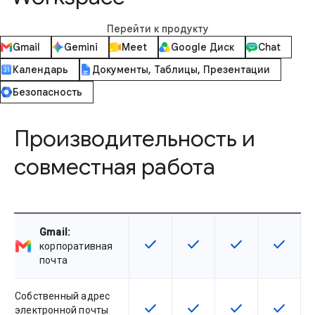
Перейти к продукту
Gmail
Gemini
Meet
Google Диск
Chat
Календарь
Документы, Таблицы, Презентации
Безопасность
Производительность и
совместная работа
Gmail:
check
check
check
check
Эта возможность доступна для 
Эта возможность досту
Эта возможност
Эта воз
корпоративная
почта
Собственный адрес
check
check
check
check
Эта возможность доступна для 
Эта возможность досту
Эта возможност
Эта воз
электронной почты