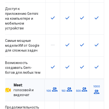
Доступ к
приложению Gemini
check
check
check
check
Эта возможность доступна для
Эта возможность досту
Эта возможност
Эта воз
на компьютере и
мобильном
устройстве
Самые мощные
horizontal_rule
check
check
check
Эта возможность не поддержив
Эта возможность досту
Эта возможност
Эта воз
модели ИИ от Google
для сложных задач
Возможность
check
check
check
check
Эта возможность доступна для
Эта возможность досту
Эта возможност
Эта воз
создавать Gem-
ботов для любых тем
Meet:
1000
group
group
group
голосовой и
group
100
150
500
видеочат
Продолжительность