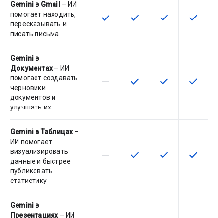
Gemini в Gmail
– ИИ
помогает находить,
check
check
check
check
Эта возможность доступна для
Эта возможность досту
Эта возможност
Эта воз
пересказывать и
писать письма
Gemini в
Документах
– ИИ
помогает создавать
horizontal_rule
check
check
check
Эта возможность не поддержив
Эта возможность досту
Эта возможност
Эта воз
черновики
документов и
улучшать их
Gemini в Таблицах
–
ИИ помогает
визуализировать
horizontal_rule
check
check
check
Эта возможность не поддержив
Эта возможность досту
Эта возможност
Эта воз
данные и быстрее
публиковать
статистику
Gemini в
Презентациях
– ИИ