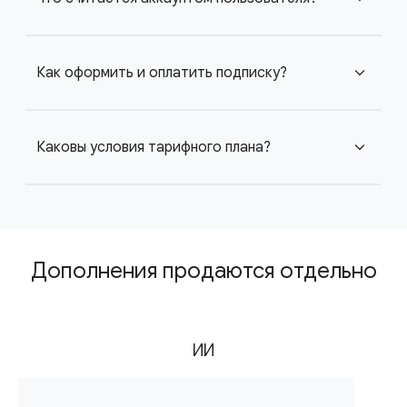
Как оформить и оплатить подписку?
expand_more
Каковы условия тарифного плана?
expand_more
Дополнения продаются отдельно
ИИ