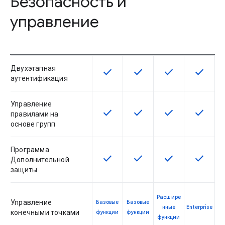
Безопасность и
управление
Двухэтапная
check
check
check
check
Эта возможность доступна для 
Эта возможность досту
Эта возможност
Эта воз
аутентификация
Управление
check
check
check
check
Эта возможность доступна для 
Эта возможность досту
Эта возможност
Эта воз
правилами на
основе групп
Программа
check
check
check
check
Эта возможность доступна для 
Эта возможность досту
Эта возможност
Эта воз
Дополнительной
защиты
Расшире
Управление
Базовые
Базовые
нные
Enterprise
конечными точками
функции
функции
функции