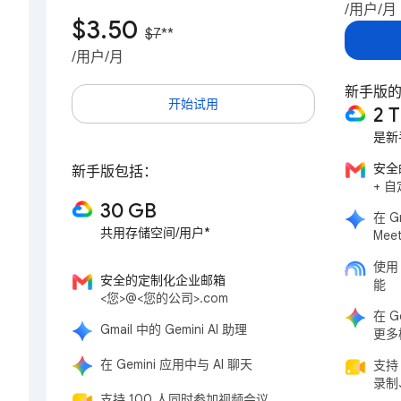
/用户/月
$3.50
$7
**
/用户/月
新手版
开始试用
2 
是新
安全
新手版包括：
+ 
30 GB
在 G
共用存储空间/用户*
Mee
使用 
安全的定制化企业邮箱
能
<您>@<您的公司>.com
在 G
Gmail 中的 Gemini AI 助理
更多
在 Gemini 应用中与 AI 聊天
支持
录制
支持 100 人同时参加视频会议