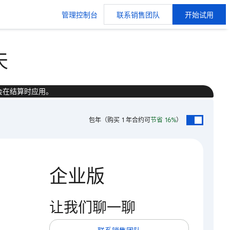
管理控制台
联系销售团队
开始试用
天
会在结算时应用。
包年
（购买 1 年合约可
节省 16%
）
企业版
让我们聊一聊