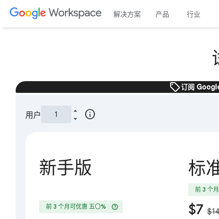
解决方案
产品
行业
sell
订阅 Goog
info
用户
新手版
标
前 3 个
$7
help
前 3 个月可优惠 五〇%
$1