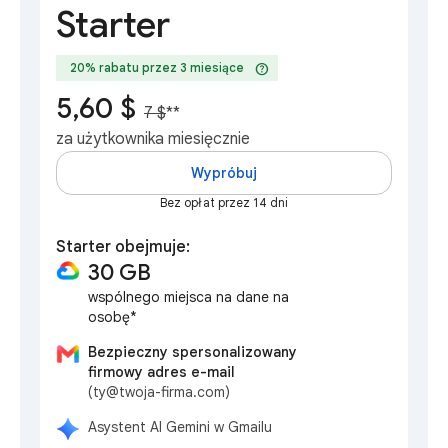
Starter
help
20% rabatu przez 3 miesiące
5,60 $
7 $
**
za użytkownika miesięcznie
Wypróbuj
Bez opłat przez 14 dni
Starter obejmuje:
30 GB
wspólnego miejsca na dane na
osobę*
Bezpieczny spersonalizowany
firmowy adres e-mail
(ty@twoja-firma.com)
Asystent AI Gemini w Gmailu