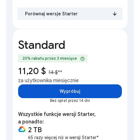
Porównaj wersje Starter
Standard
help
20% rabatu przez 3 miesiące
11,20 $
14 $
**
za użytkownika miesięcznie
Wypróbuj
Bez opłat przez 14 dni
Wszystkie funkcje wersji Starter,
a ponadto:
2 TB
65 razy więcej niż w wersji Starter*