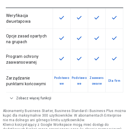
Weryfikacja
check
check
check
check
Ta funkcja jest dostępna w ramach
Ta funkcja jest dostępna 
Ta funkcja jest 
Ta funkc
dwuetapowa
Opcje zasad opartych
check
check
check
check
Ta funkcja jest dostępna w ramach
Ta funkcja jest dostępna 
Ta funkcja jest 
Ta funkc
na grupach
Program ochrony
check
check
check
check
Ta funkcja jest dostępna w ramach
Ta funkcja jest dostępna 
Ta funkcja jest 
Ta funkc
zaawansowanej
Zarządzanie
Podstawo
Podstawo
Zaawans
Dla firm
punktami końcowymi
we
we
owane
expand_more
Zobacz więcej funkcji
Abonamenty Business Starter, Business Standard i Business Plus można
kupić dla maksymalnie 300 użytkowników. W abonamentach Enterprise
nie ma dolnego ani górnego limitu użytkowników.
Klienci korzystający z Google Workspace mogą mieć dostęp do