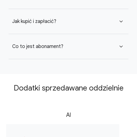
Jak kupić i zapłacić?
expand_more
Co to jest abonament?
expand_more
Dodatki sprzedawane oddzielnie
AI