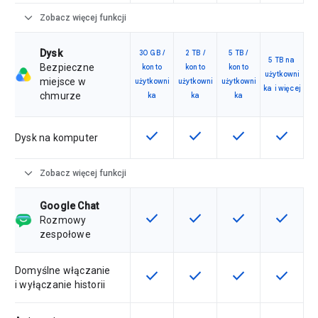
expand_more
Zobacz więcej funkcji
Dysk
30 GB /
2 TB /
5 TB /
5 TB na
Bezpieczne
konto
konto
konto
użytkowni
miejsce w
użytkowni
użytkowni
użytkowni
ka i więcej
chmurze
ka
ka
ka
check
check
check
check
Ta funkcja jest dostępna w ramach
Ta funkcja jest dostępna 
Ta funkcja jest 
Ta funkc
Dysk na komputer
expand_more
Zobacz więcej funkcji
Google Chat
check
check
check
check
Ta funkcja jest dostępna w ramach
Ta funkcja jest dostępna 
Ta funkcja jest 
Ta funkc
Rozmowy
zespołowe
Domyślne włączanie
check
check
check
check
Ta funkcja jest dostępna w ramach
Ta funkcja jest dostępna 
Ta funkcja jest 
Ta funkc
i wyłączanie historii