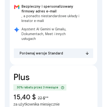
Bezpieczny i spersonalizowany
firmowy adres e-mail
, a ponadto niestandardowe układy i
kreator e-maili
Asystent AI Gemini w Gmailu,
Dokumentach, Meet i innych
usługach
Porównaj wersje Standard
Plus
help
30% rabatu przez 3 miesiące
15,40 $
22 $
**
za użytkownika miesięcznie