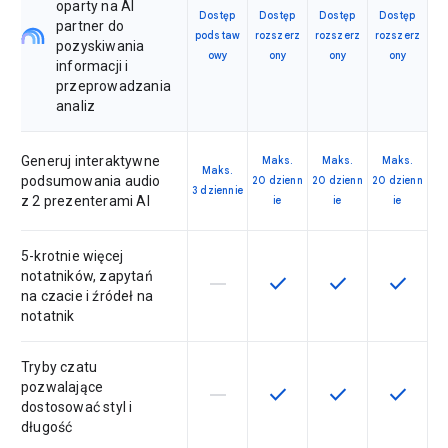
oparty na AI
Dostęp
Dostęp
Dostęp
Dostęp
partner do
podstaw
rozszerz
rozszerz
rozszerz
pozyskiwania
owy
ony
ony
ony
informacji i
przeprowadzania
analiz
Generuj interaktywne
Maks.
Maks.
Maks.
Maks.
podsumowania audio
20 dzienn
20 dzienn
20 dzienn
3 dziennie
z 2 prezenterami AI
ie
ie
ie
5-krotnie więcej
notatników, zapytań
horizontal_rule
check
check
check
Ta funkcja nie jest dostępna w ra
Ta funkcja jest dostępna
Ta funkcja jest 
Ta funkc
na czacie i źródeł na
notatnik
Tryby czatu
pozwalające
horizontal_rule
check
check
check
Ta funkcja nie jest dostępna w ra
Ta funkcja jest dostępna
Ta funkcja jest 
Ta funkc
dostosować styl i
długość