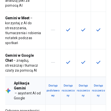
analizuj pliki za
pomocą AI
Gemini w Meet
–
korzystaj z AI do
streszczania,
horizontal_rule
check
check
check
Ta funkcja nie jest dostępna w ra
Ta funkcja jest dostępna 
Ta funkcja jest 
Ta funkc
tłumaczenia i robienia
notatek podczas
spotkań
Gemini w Google
Chat
– znajduj,
horizontal_rule
check
check
check
Ta funkcja nie jest dostępna w ra
Ta funkcja jest dostępna 
Ta funkcja jest 
Ta funkc
streszczaj i tłumacz
czaty za pomocą AI
Aplikacja
Dostęp
Dostęp
Dostęp
Dostęp
Gemini
podstawo
rozszerzo
rozszerzo
rozszerzo
– asystent AI od
wy
ny
ny
ny
Google
Ochrona prywatności