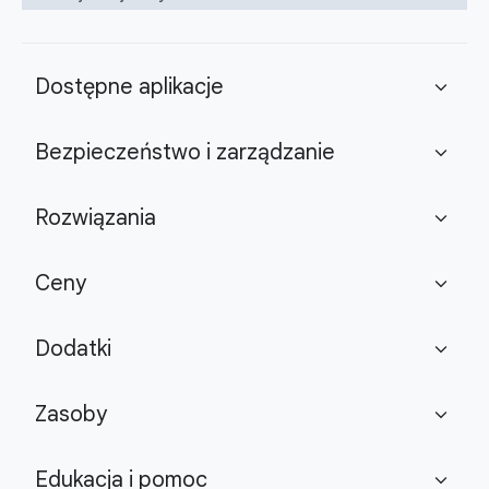
Dostępne aplikacje
expand_more
Bezpieczeństwo i zarządzanie
expand_more
Rozwiązania
expand_more
Ceny
expand_more
Dodatki
expand_more
Zasoby
expand_more
Edukacja i pomoc
expand_more