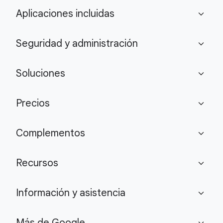
Aplicaciones incluidas
expand_more
Seguridad y administración
expand_more
Soluciones
expand_more
Precios
expand_more
Complementos
expand_more
Recursos
expand_more
Información y asistencia
expand_more
Más de Google