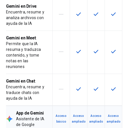
Gemini en Drive
:
Encuentra, resume y
horizontal_rule
check
check
check
Esta función no está disponible en
Esta función está disponi
Esta función está
Esta fun
analiza archivos con
ayuda de la IA
Gemini en Meet
:
Permite que la IA
resuma y traduzca
horizontal_rule
check
check
check
Esta función no está disponible en
Esta función está disponi
Esta función está
Esta fun
contenido, y tome
notas en las
reuniones
Gemini en Chat
:
Encuentra, resume y
horizontal_rule
check
check
check
Esta función no está disponible en
Esta función está disponi
Esta función está
Esta fun
traduce chats con
ayuda de la IA
App de Gemini
Acceso
Acceso
Acceso
Acceso
Asistente de IA
básico
ampliado
ampliado
ampliado
de Google