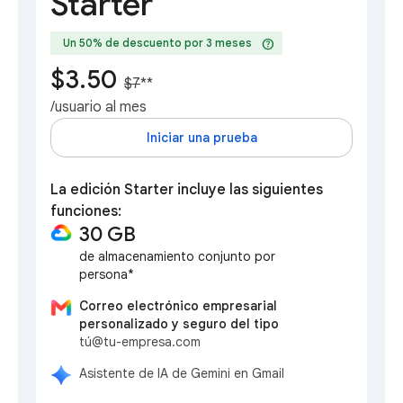
Starter
help
Un 50% de descuento por 3 meses
$3.50
$7
**
/usuario al mes
Iniciar una prueba
La edición Starter incluye las siguientes
funciones:
30 GB
de almacenamiento conjunto por
persona*
Correo electrónico empresarial
personalizado y seguro del tipo
tú@tu-empresa.com
Asistente de IA de Gemini en Gmail