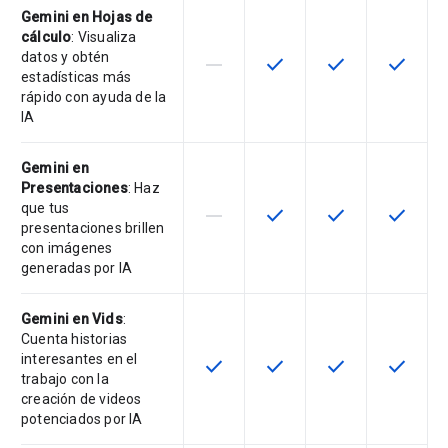
Gemini en Hojas de
cálculo
: Visualiza
datos y obtén
horizontal_rule
check
check
check
Esta función no está disponible en
Esta función está disponi
Esta función está
Esta fun
estadísticas más
rápido con ayuda de la
IA
Gemini en
Presentaciones
: Haz
que tus
horizontal_rule
check
check
check
Esta función no está disponible en
Esta función está disponi
Esta función está
Esta fun
presentaciones brillen
con imágenes
generadas por IA
Gemini en Vids
:
Cuenta historias
interesantes en el
check
check
check
check
Esta función está disponible en e
Esta función está disponi
Esta función está
Esta fun
trabajo con la
creación de videos
potenciados por IA