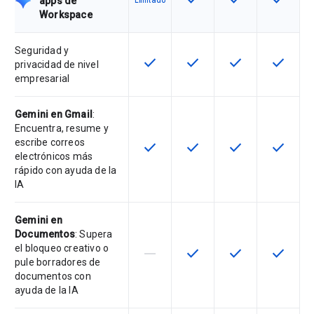
apps de
Limitado
Workspace
Seguridad y
check
check
check
check
Esta función está disponible en e
Esta función está disponi
Esta función está
Esta fun
privacidad de nivel
empresarial
Gemini en Gmail
:
Encuentra, resume y
escribe correos
check
check
check
check
Esta función está disponible en e
Esta función está disponi
Esta función está
Esta fun
electrónicos más
rápido con ayuda de la
IA
Gemini en
Documentos
: Supera
el bloqueo creativo o
horizontal_rule
check
check
check
Esta función no está disponible en
Esta función está disponi
Esta función está
Esta fun
pule borradores de
documentos con
ayuda de la IA