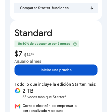
Comparar Starter funciones
Standard
help
Un 50% de descuento por 3 meses
$7
$14
**
/usuario al mes
Iniciar una prueba
Todo lo que incluye la edición Starter, más:
2 TB
65 veces más que Starter*
Correo electrónico empresarial
personalizado y seguro