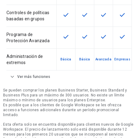
Controles de políticas
check
check
check
check
Esta función está disponible en e
Esta función está disponi
Esta función está
Esta fun
basadas en grupos
Programa de
check
check
check
check
Esta función está disponible en e
Esta función está disponi
Esta función está
Esta fun
Protección Avanzada
Administración de
Básica
Básica
Avanzada
Empresas
extremos
expand_more
Ver más funciones
Se pueden comprar los planes Business Starter, Business Standard y
Business Plus para un máximo de 300 usuarios. No existe un límite
máximo o mínimo de usuarios para los planes Enterprise.
Es posible que a los clientes de Google Workspace se les ofrezca
acceso a funciones adicionales durante un período promocional
limitado.
Esta oferta solo se encuentra disponible para clientes nuevos de Google
Workspace. El precio de lanzamiento solo está disponible durante 12
meses para los primeros 20 usuarios que se incorporen al servicio.