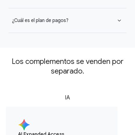
¿Cuál es el plan de pagos?
expand_more
Los complementos se venden por
separado.
IA
AI Expanded Access