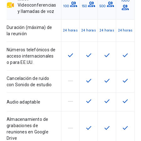
1000
group
group
group
Videoconferencias
group
100
150
500
y llamadas de voz
Duración (máxima) de
24 horas
24 horas
24 horas
24 horas
la reunión
Números telefónicos de
check
check
check
check
Esta función está disponible en 
Esta función está dispon
Esta función est
Esta fun
acceso internacionales
o para EE.UU.
Cancelación de ruido
horizontal_rule
check
check
check
Esta función no está disponible 
Esta función está dispon
Esta función est
Esta fun
con Sonido de estudio
horizontal_rule
check
check
check
Esta función no está disponible 
Esta función está dispon
Esta función est
Esta fun
Audio adaptable
Almacenamiento de
grabaciones de
horizontal_rule
check
check
check
Esta función no está disponible 
Esta función está dispon
Esta función est
Esta fun
reuniones en Google
Drive