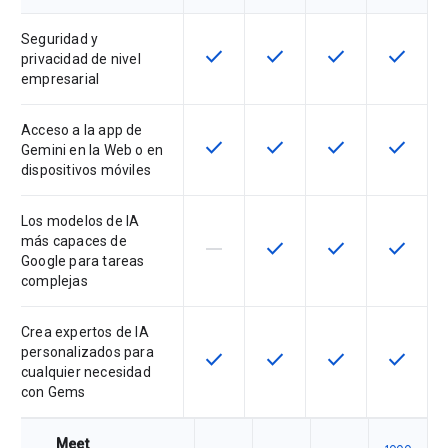
Seguridad y
check
check
check
check
Esta función está disponible en e
Esta función está disponi
Esta función está
Esta fun
privacidad de nivel
empresarial
Acceso a la app de
check
check
check
check
Esta función está disponible en e
Esta función está disponi
Esta función está
Esta fun
Gemini en la Web o en
dispositivos móviles
Los modelos de IA
más capaces de
horizontal_rule
check
check
check
Esta función no está disponible en
Esta función está disponi
Esta función está
Esta fun
Google para tareas
complejas
Crea expertos de IA
personalizados para
check
check
check
check
Esta función está disponible en e
Esta función está disponi
Esta función está
Esta fun
cualquier necesidad
con Gems
Meet