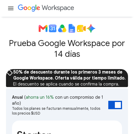
menu
Prueba Google Workspace por
14 días
sell
50% de descuento durante los primeros 3 meses de
Google Workspace. Oferta válida por tiempo limitado.
El descuento se aplica cuando se confirma la compra.
Anual
(
ahorra un 16%
con un compromiso de 1
año)
Todos los planes se facturan mensualmente, todos
los precios $USD