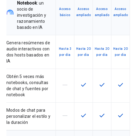
Notebook
: un
socio de
Acceso
Acceso
Acceso
Acceso
investigación y
básico
ampliado
ampliado
ampliado
razonamiento
basado en IA
Genera resúmenes de
audio interactivos con
Hasta 3
Hasta 20
Hasta 20
Hasta 20
dos hosts basados en
por día
por día
por día
por día
IA
Obtén 5 veces más
notebooks, consultas
horizontal_rule
check
check
check
Esta función no está disponible en
Esta función está disponi
Esta función está
Esta fun
de chat y fuentes por
notebook
Modos de chat para
horizontal_rule
check
check
check
Esta función no está disponible en
Esta función está disponi
Esta función está
Esta fun
personalizar el estilo y
la duración