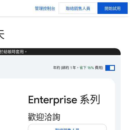
管理控制台
聯絡銷售人員
開始試用
天
於結帳時套用。
年約
(綁約 1 年，
省下 16%
費用)
Enterprise 系列
歡迎洽詢