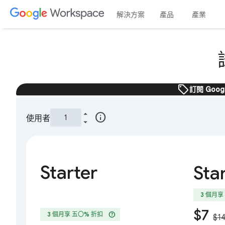
解決方案
產品
產業
sell
訂閱 Goo
info
使用者
Starter
Sta
3 個月享
$7
help
3 個月享 五〇% 折扣
$1