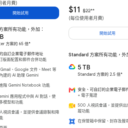
用者月費)
$11
$22
**
開始試用
(每位使用者月費)
er 方案所有功能，外加：
開始試用
TB
rter 方案的 65 倍*
的自訂企業電子郵件地址
Standard 方案所有功能，
自訂版面配置和郵件合併功能
5 TB
Gmail、Google 文件、Meet 等
Standard 方案的 2.5 倍*
建的 AI 助理 Gemini
階 Gemini Notebook 功能
安全、可自訂的企業電子郵
+ 電子蒐證
emini 應用程式中與 AI 對話，使
多模型和功能
500 人視訊會議，並提供
蹤功能
0 人視訊會議，並提供會議錄製和降
能
在保管箱中保留、封存及搜
頁面