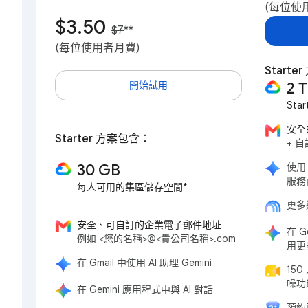
(每位使
$3.50
$7
**
(每位使用者月費)
Start
開始試用
2 
Sta
安全
Starter 方案包含：
+ 
30 GB
使用 
服務內
每人可用的集區儲存空間*
更多進
安全、可自訂的企業電子郵件地址
在 G
例如 <您的名稱>@<貴公司名稱>.com
用更
在 Gmail 中使用 AI 助理 Gemini
15
噪功
在 Gemini 應用程式中與 AI 對話
預約