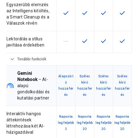
Egyszerűbb elemzés
az Intelligens kitöltés,
check
check
check
check
Ez a funkció az adott termékváltoz
Ez a funkció az adott ter
Ez a funkció az a
Ez a fun
a Smart Cleanup és a
Válaszok révén
Lektorálás a stílus
horizontal_rule
check
check
check
Ez a termékváltozat nem támogatja 
Ez a funkció az adott ter
Ez a funkció az a
Ez a fun
javítása érdekében
expand_more
További funkciók
Gemini
Alapszint
Széles
Széles
Széles
Notebook
– AI-
ű
körű
körű
körű
alapú
hozzáfér
hozzáfér
hozzáfér
hozzáfér
gondolkodási és
és
és
és
és
kutatási partner
Interaktív hangos
Naponta
Naponta
Naponta
Naponta
áttekintések
legfeljebb
legfeljebb
legfeljebb
legfeljebb
létrehozása két AI-
3
20
20
20
házigazdával