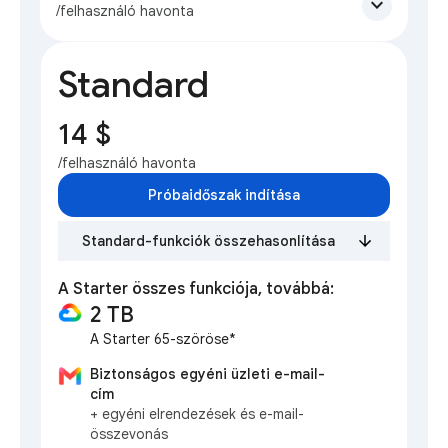
expand_more
/felhasználó havonta
Standard
14 $
/felhasználó havonta
Próbaidőszak indítása
Standard-funkciók összehasonlítása
A Starter összes funkciója, továbbá:
2 TB
A Starter 65-szöröse*
Biztonságos egyéni üzleti e-mail-
cím
+ egyéni elrendezések és e-mail-
összevonás