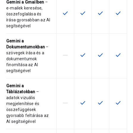
Gemini a Gmailben
–
e-mailek keresése,
check
check
check
check
Ez a funkció az adott termékválto
Ez a funkció az adott ter
Ez a funkció az a
Ez a fun
összefoglalása és
írása gyorsabban az AI
segítségével
Gemini a
Dokumentumokban
–
szövegek írása és a
horizontal_rule
check
check
check
Ez a termékváltozat nem támogatja
Ez a funkció az adott ter
Ez a funkció az a
Ez a fun
dokumentumok
finomítása az AI
segítségével
Gemini a
Táblázatokban
–
adatok vizuális
horizontal_rule
check
check
check
Ez a termékváltozat nem támogatja
Ez a funkció az adott ter
Ez a funkció az a
Ez a fun
megjelenítése és
összefüggések
gyorsabb feltárása az
AI segítségével