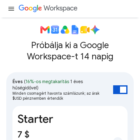
menu
Próbálja ki a Google
Workspace-t 14 napig
Éves
(
16%-os megtakarítás
1 éves
hűségidővel)
Minden csomagért havonta számlázunk; az árak
$USD pénznemben értendők
Starter
7 $