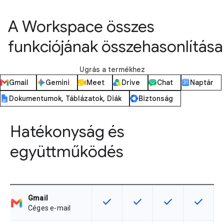
A Workspace összes
funkciójának összehasonlítása
Ugrás a termékhez
Gmail
Gemini
Meet
Drive
Chat
Naptár
Dokumentumok, Táblázatok, Diák
Biztonság
Hatékonyság és
együttműködés
Gmail
check
check
check
check
Ez a funkció az adott termékváltoz
Ez a funkció az adott ter
Ez a funkció az a
Ez a fun
Céges e-mail