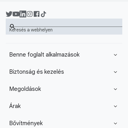
search
Keresés a webhelyen
Benne foglalt alkalmazások
expand_more
Biztonság és kezelés
expand_more
Megoldások
expand_more
Árak
expand_more
Bővítmények
expand_more