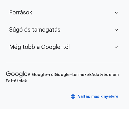
Források
expand_more
Súgó és támogatás
expand_more
Még több a Google-tól
expand_more
Google
A Google-ról
Google-termékek
Adatvédelem
Feltételek
language
Váltás másik nyelvre