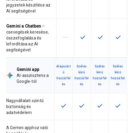
jegyzetek készítése az
AI segítségével
Gemini a Chatben
–
csevegések keresése,
horizontal_rule
check
check
check
Ez a termékváltozat nem támogatja
Ez a funkció az adott ter
Ez a funkció az a
Ez a fun
összefoglalása és
lefordítása az AI
segítségével
Alapszint
Széles
Széles
Széles
Gemini app
ű
körű
körű
körű
AI-asszisztens a
hozzáfér
hozzáfér
hozzáfér
hozzáfér
Google-tól
és
és
és
és
Nagyvállalati szintű
check
check
check
check
Ez a funkció az adott termékváltoz
Ez a funkció az adott ter
Ez a funkció az a
Ez a fun
biztonság és
adatvédelem
A Gemini apphoz való