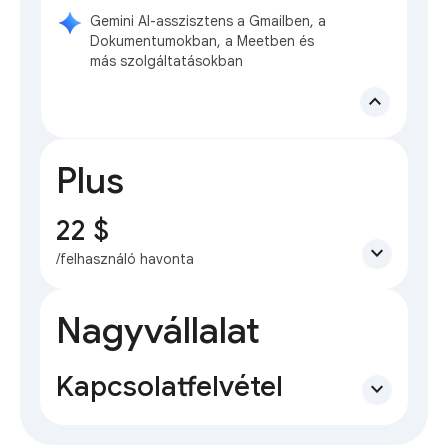
Gemini AI-asszisztens a Gmailben, a
Dokumentumokban, a Meetben és
más szolgáltatásokban
expand_less
Plus
22 $
expand_more
/felhasználó havonta
Nagyvállalat
Kapcsolatfelvétel
expand_more