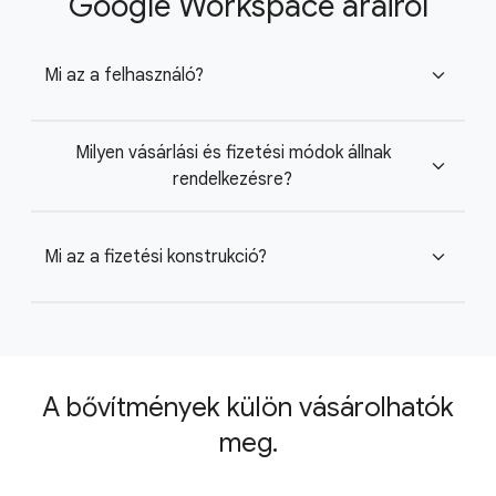
Google Workspace árairól
Mi az a felhasználó?
expand_more
Milyen vásárlási és fizetési módok állnak
expand_more
rendelkezésre?
Mi az a fizetési konstrukció?
expand_more
A bővítmények külön vásárolhatók
meg.