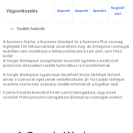
Nagyváll
Végpontkezelés
Alapvető
Alapvető
Speciális
alat
expand_more
További funkciók
A Business Starter, a Business Standard és a Business Plus csomag
legfeljebb 300 felhasználónak vásárolható meg. Az Enterprise csomagok
esetében nem vonatkozik a felhasználószámra sem alsó, sem felső
korlát.
A Google Workspace szolgáltatást használó ügyfelek a korlátozott
promóciós időszakban további funkciókhoz is hozzáférhetnek.
A Google Workspace rugalmasan kezelhető közös tárhelyet biztosít,
amely a szervezet egészének rendelkezésére áll. Ha további tárhelyet
szeretne szervezete számára, további információt a Súgóban talál.
Fizetős frissítés Normálról Emelt szintű támogatásra, vagy Emelt
szintűről Prémiumszintű támogatásra (Enterprise csomagok esetén)