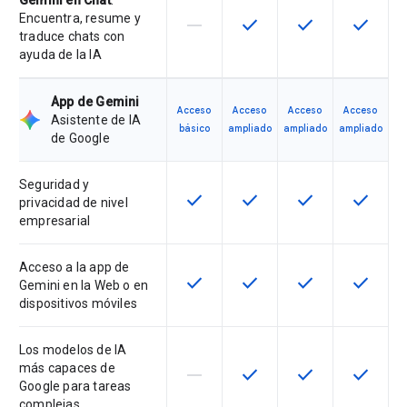
Gemini en Chat
:
Encuentra, resume y
horizontal_rule
check
check
check
Esta función no está disponible en
Esta función está disponi
Esta función está
Esta fun
traduce chats con
ayuda de la IA
App de Gemini
Acceso
Acceso
Acceso
Acceso
Asistente de IA
básico
ampliado
ampliado
ampliado
de Google
Seguridad y
check
check
check
check
Esta función está disponible en e
Esta función está disponi
Esta función está
Esta fun
privacidad de nivel
empresarial
Acceso a la app de
check
check
check
check
Esta función está disponible en e
Esta función está disponi
Esta función está
Esta fun
Gemini en la Web o en
dispositivos móviles
Los modelos de IA
más capaces de
horizontal_rule
check
check
check
Esta función no está disponible en
Esta función está disponi
Esta función está
Esta fun
Google para tareas
complejas