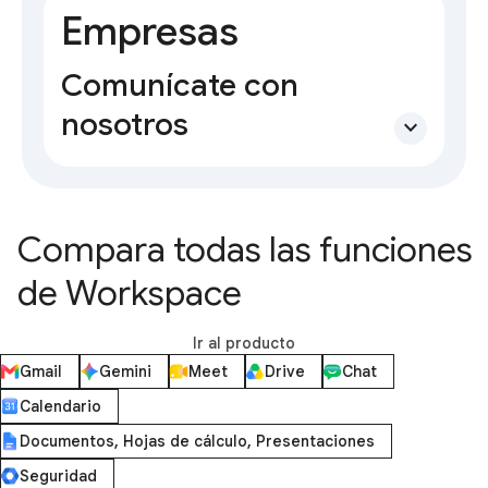
Empresas
Comunícate con
nosotros
expand_more
Compara todas las funciones
de Workspace
Ir al producto
Gmail
Gemini
Meet
Drive
Chat
Calendario
Documentos, Hojas de cálculo, Presentaciones
Seguridad