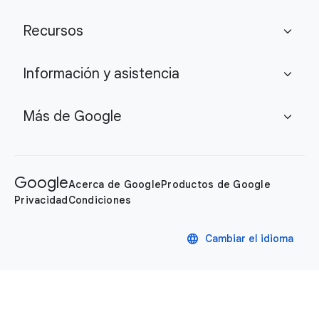
Recursos
expand_more
Información y asistencia
expand_more
Más de Google
expand_more
Google
Acerca de Google
Productos de Google
Privacidad
Condiciones
language
Cambiar el idioma