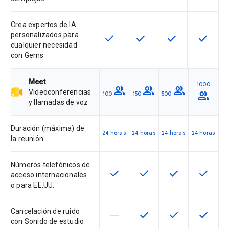
Crea expertos de IA
personalizados para
check
check
check
check
Esta función está disponible en e
Esta función está disponi
Esta función está
Esta fun
cualquier necesidad
con Gems
Meet
1000
group
group
group
Videoconferencias
group
100
150
500
y llamadas de voz
Duración (máxima) de
24 horas
24 horas
24 horas
24 horas
la reunión
Números telefónicos de
check
check
check
check
Esta función está disponible en 
Esta función está dispon
Esta función est
Esta fun
acceso internacionales
o para EE.UU.
Cancelación de ruido
horizontal_rule
check
check
check
Esta función no está disponible 
Esta función está dispon
Esta función est
Esta fun
con Sonido de estudio