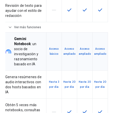
Revisión de texto para
horizontal_rule
check
check
check
Esta función no está disponible en
Esta función está disponi
Esta función está
Esta fun
ayudar con el estilo de
redacción
expand_more
Ver más funciones
Gemini
Notebook
: un
socio de
Acceso
Acceso
Acceso
Acceso
investigación y
básico
ampliado
ampliado
ampliado
razonamiento
basado en IA
Genera resúmenes de
audio interactivos con
Hasta 3
Hasta 20
Hasta 20
Hasta 20
dos hosts basados en
por día
por día
por día
por día
IA
Obtén 5 veces más
notebooks, consultas
horizontal_rule
check
check
check
Esta función no está disponible en
Esta función está disponi
Esta función está
Esta fun