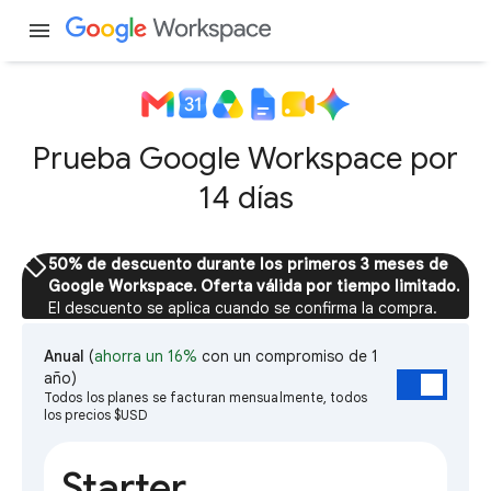
menu
Prueba Google Workspace por
14 días
sell
50% de descuento durante los primeros 3 meses de
Google Workspace. Oferta válida por tiempo limitado.
El descuento se aplica cuando se confirma la compra.
Anual
(
ahorra un 16%
con un compromiso de 1
año)
Todos los planes se facturan mensualmente, todos
los precios $USD
Starter