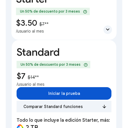
help
Un 50% de descuento por 3 meses
$3.50
$7
**
expand_more
/usuario al mes
Standard
help
Un 50% de descuento por 3 meses
$7
$14
**
/usuario al mes
Iniciar la prueba
Comparar Standard funciones
Todo lo que incluye la edición Starter, más:
2 TB