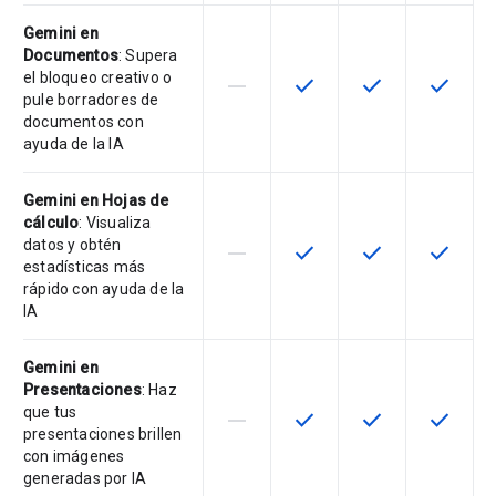
Gemini en
Documentos
: Supera
el bloqueo creativo o
horizontal_rule
check
check
check
Esta función no está disponible en
Esta función está disponi
Esta función está
Esta fun
pule borradores de
documentos con
ayuda de la IA
Gemini en Hojas de
cálculo
: Visualiza
datos y obtén
horizontal_rule
check
check
check
Esta función no está disponible en
Esta función está disponi
Esta función está
Esta fun
estadísticas más
rápido con ayuda de la
IA
Gemini en
Presentaciones
: Haz
que tus
horizontal_rule
check
check
check
Esta función no está disponible en
Esta función está disponi
Esta función está
Esta fun
presentaciones brillen
con imágenes
generadas por IA