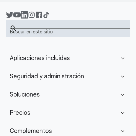
search
Buscar en este sitio
Aplicaciones incluidas
expand_more
Seguridad y administración
expand_more
Soluciones
expand_more
Precios
expand_more
Complementos
expand_more