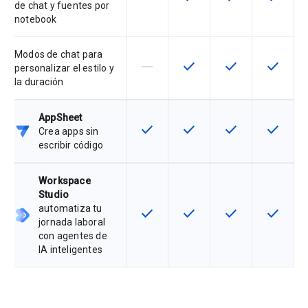
de chat y fuentes por
notebook
Modos de chat para
horizontal_rule
check
check
check
Esta función no está disponible en
Esta función está disponi
Esta función está
Esta fun
personalizar el estilo y
la duración
AppSheet
check
check
check
check
Esta función está disponible en e
Esta función está disponi
Esta función está
Esta fun
Crea apps sin
escribir código
Workspace
Studio
automatiza tu
check
check
check
check
Esta función está disponible en e
Esta función está disponi
Esta función está
Esta fun
jornada laboral
con agentes de
IA inteligentes