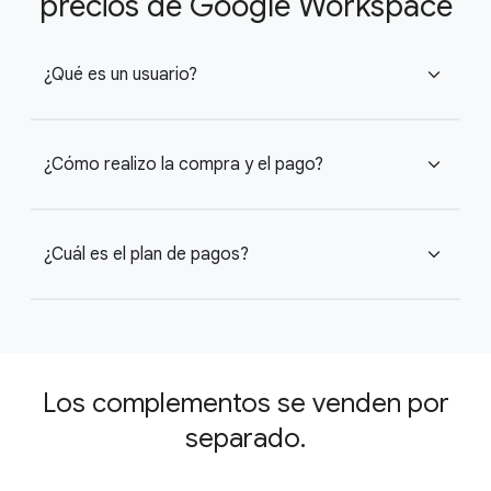
precios de Google Workspace
¿Qué es un usuario?
expand_more
¿Cómo realizo la compra y el pago?
expand_more
¿Cuál es el plan de pagos?
expand_more
Los complementos se venden por
separado.