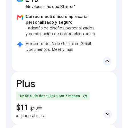
65 veces más que Starter*
Correo electrónico empresarial
personalizado y seguro
, además de diseños personalizados
y combinación de correo electrónico
Asistente de IA de Gemini en Gmail,
Documentos, Meet y más
expand_less
Plus
help
Un 50% de descuento por 3 meses
$11
$22
**
expand_more
/usuario al mes