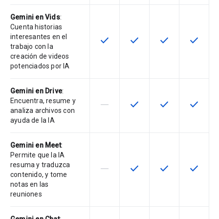
Gemini en Vids
:
Cuenta historias
interesantes en el
check
check
check
check
Esta función está disponible en e
Esta función está disponi
Esta función está
Esta fun
trabajo con la
creación de videos
potenciados por IA
Gemini en Drive
:
Encuentra, resume y
horizontal_rule
check
check
check
Esta función no está disponible en
Esta función está disponi
Esta función está
Esta fun
analiza archivos con
ayuda de la IA
Gemini en Meet
:
Permite que la IA
resuma y traduzca
horizontal_rule
check
check
check
Esta función no está disponible en
Esta función está disponi
Esta función está
Esta fun
contenido, y tome
notas en las
reuniones