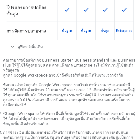
โปรแกรมการปกป้อง
check
check
check
check
ฟีเจอร์นี้ใช้ได้กับ SKU
ฟีเจอร์นี้ใช้ได้กับ SKU
ฟีเจอร์นี้ใช้ได้กับ
ฟีเจอร์นี
ขั้นสูง
การจัดการปลายทาง
พื้นฐาน
พื้นฐาน
ขั้นสูง
Enterprise
expand_more
ดูฟีเจอร์เพิ่มเติม
คุณสามารถซื้อแพ็กเกจ Business Starter, Business Standard และ Business
Plus ให้ผู้ใช้ได้สูงสุด 300 คน ส่วนแพ็กเกจ Enterprise จะไม่มีจำนวนผู้ใช้ขั้นต่ำ
หรือสูงสุด
ลูกค้า Google Workspace อาจเข้าถึงฟีเจอร์เพิ่มเติมได้ในช่วงเวลาจำกัด
ข้อเสนอสำหรับลูกค้า Google Workspace รายใหม่เท่านั้น ราคาช่วงแนะนำนี้
ใช้ได้กับผู้ใช้ที่เพิ่มเข้ามา 20 คนแรกเป็นระยะเวลา 12 เดือนเท่านั้น หลังจากนั้นผู้
ใช้ทุกคนจะเปลี่ยนไปใช้ราคามาตรฐาน ราคาจริงต่อผู้ใช้ 1 รายอาจแตกต่างกัน
สูงสุดราว 0.01% เนื่องจากมีการปัดเศษ ราคาสุดท้ายจะแสดงก่อนเสร็จสิ้นการ
ลงชื่อสมัครใช้
*Google Workspace ให้บริการพื้นที่เก็บข้อมูลที่ใช้ร่วมกันทั้งองค์กรตามจำนวนผู้
ใช้ โปรดไปที่ศูนย์ช่วยเหลือของเราเพื่อดูข้อมูลเพิ่มเติมเกี่ยวกับการรับพื้นที่เก็บ
ข้อมูลเพิ่มเติมสำหรับองค์กร
การชำระเงินเพื่ออัปเกรดพร้อมให้บริการสำหรับการอัปเกรดจากการสนับสนุน
ระดับมาตรฐานเป็นการสนับสนุนระดับสูง หรือจากการสนับสนุนระดับสูงเป็นการ