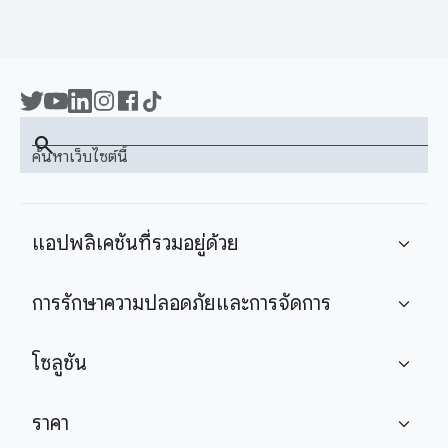
search
ค้นหาเว็บไซต์นี้
แอปพลิเคชันที่รวมอยู่ด้วย
expand_more
การรักษาความปลอดภัยและการจัดการ
expand_more
โซลูชัน
expand_more
ราคา
expand_more