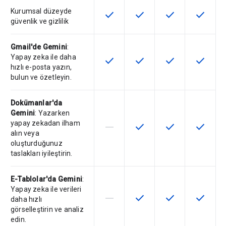
Kurumsal düzeyde
check
check
check
check
Bu özellik SKU'da kullanılabilir
Bu özellik SKU'da kullanılab
Bu özellik SKU'da 
Bu özelli
güvenlik ve gizlilik
Gmail'de Gemini
:
Yapay zeka ile daha
check
check
check
check
Bu özellik SKU'da kullanılabilir
Bu özellik SKU'da kullanılab
Bu özellik SKU'da 
Bu özelli
hızlı e-posta yazın,
bulun ve özetleyin.
Dokümanlar'da
Gemini
: Yazarken
yapay zekadan ilham
horizontal_rule
check
check
check
Bu özellik söz konusu SKU tarafın
Bu özellik SKU'da kullanılab
Bu özellik SKU'da 
Bu özelli
alın veya
oluşturduğunuz
taslakları iyileştirin.
E-Tablolar'da Gemini
:
Yapay zeka ile verileri
horizontal_rule
check
check
check
Bu özellik söz konusu SKU tarafın
Bu özellik SKU'da kullanılab
Bu özellik SKU'da 
Bu özelli
daha hızlı
görselleştirin ve analiz
edin.