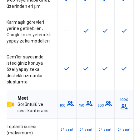
web veya mobil cihaz
üzerinden erişim
Karmaşık görevleri
yerine getirebilen,
horizontal_rule
check
check
check
Bu özellik söz konusu SKU tarafın
Bu özellik SKU'da kullanılab
Bu özellik SKU'da 
Bu özelli
Google'ın en yetenekli
yapay zeka modelleri
Gem'ler sayesinde
istediğiniz konuya
check
check
check
check
Bu özellik SKU'da kullanılabilir
Bu özellik SKU'da kullanılab
Bu özellik SKU'da 
Bu özelli
özel yapay zeka
destekli uzmanlar
oluşturma
Meet
1000
group
group
group
Görüntülü ve
group
100
150
500
sesli konferans
Toplantı süresi
24 saat
24 saat
24 saat
24 saat
(maksimum)