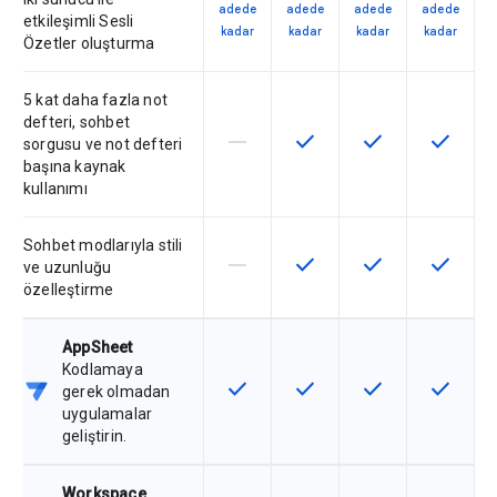
adede
adede
adede
adede
etkileşimli Sesli
kadar
kadar
kadar
kadar
Özetler oluşturma
5 kat daha fazla not
defteri, sohbet
horizontal_rule
check
check
check
Bu özellik söz konusu SKU tarafın
Bu özellik SKU'da kullanılab
Bu özellik SKU'da 
Bu özelli
sorgusu ve not defteri
başına kaynak
kullanımı
Sohbet modlarıyla stili
horizontal_rule
check
check
check
Bu özellik söz konusu SKU tarafın
Bu özellik SKU'da kullanılab
Bu özellik SKU'da 
Bu özelli
ve uzunluğu
özelleştirme
AppSheet
Kodlamaya
check
check
check
check
Bu özellik SKU'da kullanılabilir
Bu özellik SKU'da kullanılab
Bu özellik SKU'da 
Bu özelli
gerek olmadan
uygulamalar
geliştirin.
Workspace