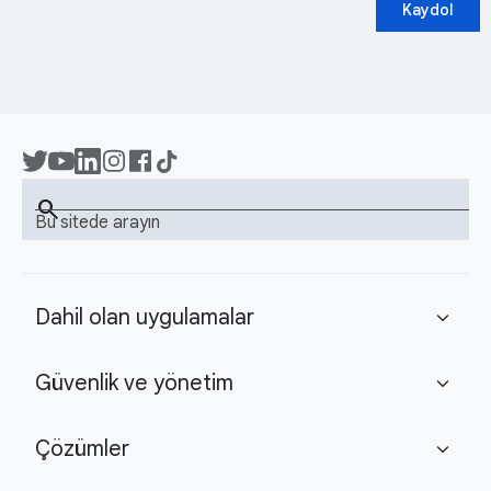
Kaydol
search
Bu sitede arayın
Dahil olan uygulamalar
expand_more
Güvenlik ve yönetim
expand_more
Çözümler
expand_more