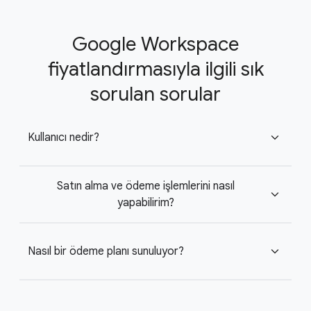
Google Workspace
fiyatlandırmasıyla ilgili sık
sorulan sorular
Kullanıcı nedir?
expand_more
Satın alma ve ödeme işlemlerini nasıl
expand_more
yapabilirim?
Nasıl bir ödeme planı sunuluyor?
expand_more