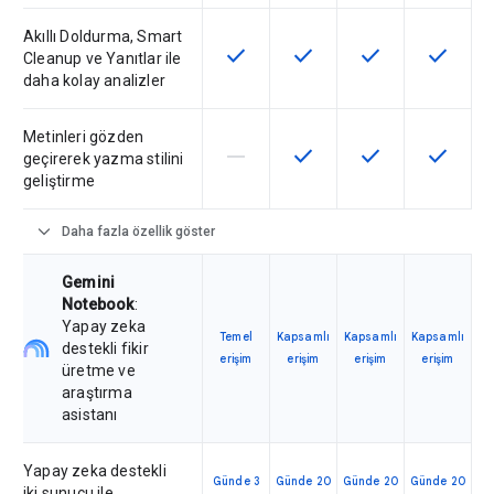
Akıllı Doldurma, Smart
check
check
check
check
Bu özellik SKU'da kullanılabilir
Bu özellik SKU'da kullanılab
Bu özellik SKU'da 
Bu özelli
Cleanup ve Yanıtlar ile
daha kolay analizler
Metinleri gözden
horizontal_rule
check
check
check
Bu özellik söz konusu SKU tarafın
Bu özellik SKU'da kullanılab
Bu özellik SKU'da 
Bu özelli
geçirerek yazma stilini
geliştirme
expand_more
Daha fazla özellik göster
Gemini
Notebook
:
Yapay zeka
Temel
Kapsamlı
Kapsamlı
Kapsamlı
destekli fikir
erişim
erişim
erişim
erişim
üretme ve
araştırma
asistanı
Yapay zeka destekli
Günde 3
Günde 20
Günde 20
Günde 20
iki sunucu ile