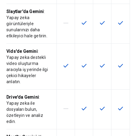
Slaytlar'da Gemini
:
Yapay zeka
horizontal_rule
check
check
check
Bu özellik söz konusu SKU tarafın
Bu özellik SKU'da kullanılab
Bu özellik SKU'da 
Bu özelli
görüntüleriyle
sunularınızı daha
etkileyici hale getirin.
Vids'de Gemini
:
Yapay zeka destekli
video oluşturma
check
check
check
check
Bu özellik SKU'da kullanılabilir
Bu özellik SKU'da kullanılab
Bu özellik SKU'da 
Bu özelli
aracıyla iş yerinde ilgi
çekici hikayeler
anlatın.
Drive'da Gemini
:
Yapay zeka ile
horizontal_rule
check
check
check
Bu özellik söz konusu SKU tarafın
Bu özellik SKU'da kullanılab
Bu özellik SKU'da 
Bu özelli
dosyaları bulun,
özetleyin ve analiz
edin.