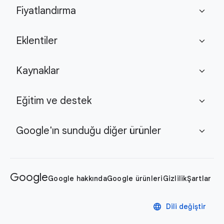
Fiyatlandırma
expand_more
Eklentiler
expand_more
Kaynaklar
expand_more
Eğitim ve destek
expand_more
Google'ın sunduğu diğer ürünler
expand_more
Google
Google hakkında
Google ürünleri
Gizlilik
Şartlar
language
Dili değiştir