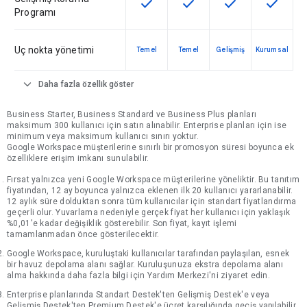
check
check
check
check
Bu özellik SKU'da kullanılabilir
Bu özellik SKU'da kullanılab
Bu özellik SKU'da 
Bu özelli
Programı
Uç nokta yönetimi
Temel
Temel
Gelişmiş
Kurumsal
expand_more
Daha fazla özellik göster
Business Starter, Business Standard ve Business Plus planları
maksimum 300 kullanıcı için satın alınabilir. Enterprise planları için ise
minimum veya maksimum kullanıcı sınırı yoktur.
Google Workspace müşterilerine sınırlı bir promosyon süresi boyunca ek
özelliklere erişim imkanı sunulabilir.
Fırsat yalnızca yeni Google Workspace müşterilerine yöneliktir. Bu tanıtım
fiyatından, 12 ay boyunca yalnızca eklenen ilk 20 kullanıcı yararlanabilir.
12 aylık süre dolduktan sonra tüm kullanıcılar için standart fiyatlandırma
geçerli olur. Yuvarlama nedeniyle gerçek fiyat her kullanıcı için yaklaşık
%0,01'e kadar değişiklik gösterebilir. Son fiyat, kayıt işlemi
tamamlanmadan önce gösterilecektir.
Google Workspace, kuruluştaki kullanıcılar tarafından paylaşılan, esnek
bir havuz depolama alanı sağlar. Kuruluşunuza ekstra depolama alanı
alma hakkında daha fazla bilgi için Yardım Merkezi'ni ziyaret edin.
Enterprise planlarında Standart Destek'ten Gelişmiş Destek'e veya
Gelişmiş Destek'ten Premium Destek'e ücret karşılığında geçiş yapılabilir.