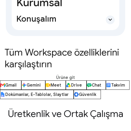
Kurumsal
Konuşalım
expand_more
Tüm Workspace özelliklerini
karşılaştırın
Ürüne git
Gmail
Gemini
Meet
Drive
Chat
Takvim
Dokümanlar, E-Tablolar, Slaytlar
Güvenlik
Üretkenlik ve Ortak Çalışma