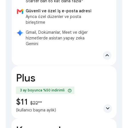
Starter'dan 65 kat daha fazla*
Güvenli ve özel iş e-posta adresi
Ayrıca özel düzenler ve posta
birleştirme
Gmail, Dokümanlar, Meet ve diğer
hizmetlerde asistan yapay zeka
Gemini
expand_less
Plus
help
3 ay boyunca %50 indirimli
$11
$22
**
expand_more
(kullanıcı başına aylık)