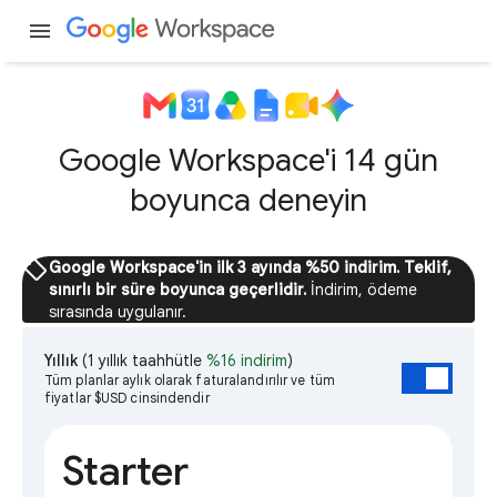
menu
Google Workspace'i 14 gün
boyunca deneyin
sell
Google Workspace'in ilk 3 ayında %50 indirim. Teklif,
sınırlı bir süre boyunca geçerlidir.
İndirim, ödeme
sırasında uygulanır.
Yıllık
(1 yıllık taahhütle
%16 indirim
)
Tüm planlar aylık olarak faturalandırılır ve tüm
fiyatlar $USD cinsindendir
Starter