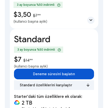
help
3 ay boyunca %50 indirimli
$3,50
$7
**
expand_more
(kullanıcı başına aylık)
Standard
help
3 ay boyunca %50 indirimli
$7
$14
**
(kullanıcı başına aylık)
Deneme süresini başlatın
Standard özelliklerini karşılaştır
Starter'daki tüm özelliklere ek olarak:
2 TB