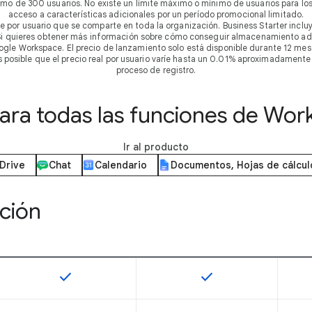
imo de 300 usuarios. No existe un límite máximo o mínimo de usuarios para lo
acceso a características adicionales por un período promocional limitado.
 por usuario que se comparte en toda la organización. Business Starter incl
B. Si quieres obtener más información sobre cómo conseguir almacenamiento adi
ogle Workspace. El precio de lanzamiento solo está disponible durante 12 mese
 Es posible que el precio real por usuario varíe hasta un 0.01% aproximadamente
proceso de registro.
ra todas las funciones de Wor
Ir al producto
Drive
Chat
Calendario
Documentos, Hojas de cálcul
ción
check
check
Esta función está disponible en este SKU
Esta función está disp