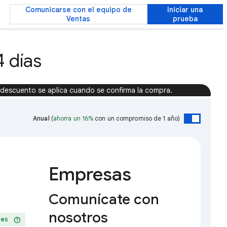
Comunicarse con el equipo de
Iniciar una
Ventas
prueba
 días
 descuento se aplica cuando se confirma la compra.
Anual
(
ahorra un 16%
con un compromiso de 1 año)
Empresas
Comunícate con
nosotros
help
ses