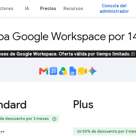
Consola del
ctores
IA
Precios
Recursos
administrador
ba Google Workspace por 14
ses de Google Workspace. Oferta válida por tiempo limitado.
El
Plus
ndard
help
de descuento por 3 meses
Un 50% de descuento por 3 me
4
**