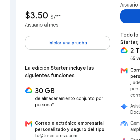
/usuario
$3.50
$7
**
/usuario al mes
Todo lo 
Starter,
Iniciar una prueba
2 
65 v
La edición Starter incluye las
Corr
siguientes funciones:
pers
, ad
pers
30 GB
corr
de almacenamiento conjunto por
persona*
Asis
Docu
Correo electrónico empresarial
Gemi
personalizado y seguro del tipo
ampl
tú@tu-empresa.com