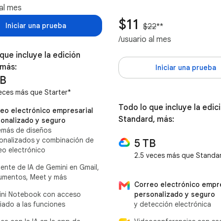
 al mes
$11
Iniciar una prueba
$22
**
/usuario al mes
que incluye la edición
 más:
Iniciar una prueba
TB
eces más que Starter*
Todo lo que incluye la edic
eo electrónico empresarial
Standard, más:
onalizado y seguro
emás de diseños
onalizados y combinación de
5 TB
eo electrónico
2.5 veces más que Standa
tente de IA de Gemini en Gmail,
mentos, Meet y más
Correo electrónico empre
personalizado y seguro
ni Notebook con acceso
y detección electrónica
iado a las funciones