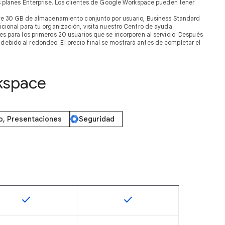
s planes Enterprise. Los clientes de Google Workspace pueden tener
uye 30 GB de almacenamiento conjunto por usuario, Business Standard
cional para tu organización, visita nuestro Centro de ayuda.
s para los primeros 20 usuarios que se incorporen al servicio. Después
 debido al redondeo. El precio final se mostrará antes de completar el
kspace
o, Presentaciones
Seguridad
check
check
onible en este SKU
Esta función está disponible en este SKU
Esta función está disponible