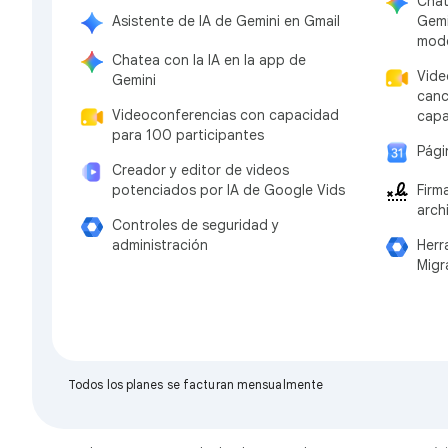
Chat
Asistente de IA de Gemini en Gmail
Gemi
mode
Chatea con la IA en la app de
Vide
Gemini
canc
Videoconferencias con capacidad
capa
para 100 participantes
Pági
Creador y editor de videos
potenciados por IA de Google Vids
Firm
arch
Controles de seguridad y
administración
Herr
Migr
Todos los planes se facturan mensualmente