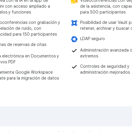
Videoconferencias con se
ea con la IA en la app de
de la asistencia, con capa
ni con acceso ampliado a
para 500 participantes
los y funciones
Posibilidad de usar Vault p
oconferencias con grabación y
retener, archivar y buscar
elación de ruido, con
cidad para 150 participantes
LDAP seguro
nas de reservas de citas
Administración avanzada 
extremos
a electrónica en Documentos y
ivos PDF
Controles de seguridad y
administración mejorados
amienta Google Workspace
ate para la migración de datos