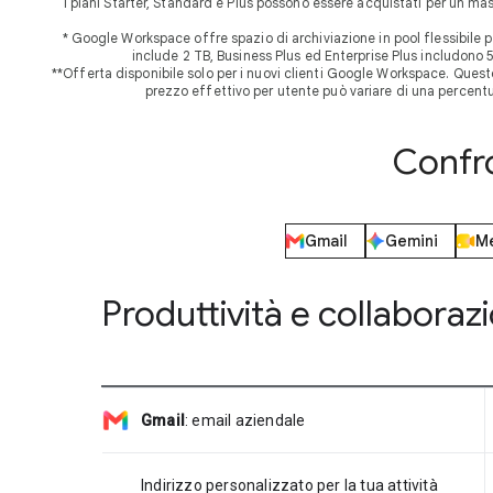
I piani Starter, Standard e Plus possono essere acquistati per un ma
* Google Workspace offre spazio di archiviazione in pool flessibile p
include 2 TB, Business Plus ed Enterprise Plus includono 
**Offerta disponibile solo per i nuovi clienti Google Workspace. Questo p
prezzo effettivo per utente può variare di una percentu
Confro
Gmail
Gemini
M
Produttività e collaboraz
Gmail
:
email aziendale
Indirizzo personalizzato per la tua attività