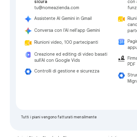
sicura
con 
tu@nomeazienda.com
funz
Assistente AI Gemini in Gmail
Riun
canc
Conversa con l'AI nell'app Gemini
part
Pagi
Riunioni video, 100 partecipanti
appu
Creazione ed editing di video basati
Firm
sull'AI con Google Vids
PDF
Controlli di gestione e sicurezza
Stru
Migr
Tutti i piani vengono fatturati mensilmente