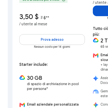
/ utente
3,50 $
7 $
**
/ utente al mese
Tutto ci
più:
Prova adesso
2 
65 v
Nessun costo per 14 giorni
Emai
sicu
Starter include:
+ la
dina
30 GB
Assi
Docu
di spazio di archiviazione in pool
per persona*
Gemi
este
Email aziendale personalizzata
Conv