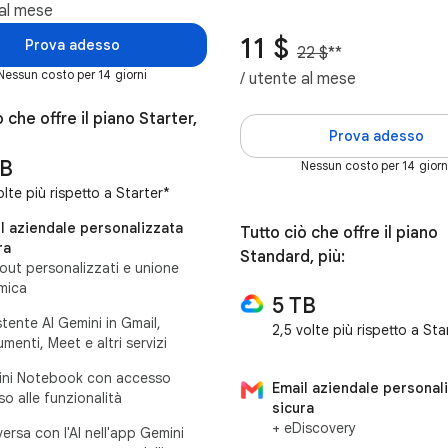
 al mese
11 $
Prova adesso
22 $
**
Nessun costo per 14 giorni
/ utente al mese
ò che offre il piano Starter,
Prova adesso
TB
Nessun costo per 14 giorn
olte più rispetto a Starter*
l aziendale personalizzata
Tutto ciò che offre il piano
ra
Standard, più:
yout personalizzati e unione
mica
5 TB
stente AI Gemini in Gmail,
2,5 volte più rispetto a St
menti, Meet e altri servizi
ni Notebook con accesso
Email aziendale personal
so alle funzionalità
sicura
+ eDiscovery
ersa con l'AI nell'app Gemini