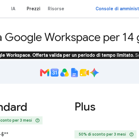
IA
Prezzi
Risorse
Console di amminis
a Google Workspace per 14 g
le Workspace. Offerta valida per un periodo di tempo limitato.
S
Plus
ndard
help
sconto per 3 mesi
 $
**
help
50% di sconto per 3 mesi