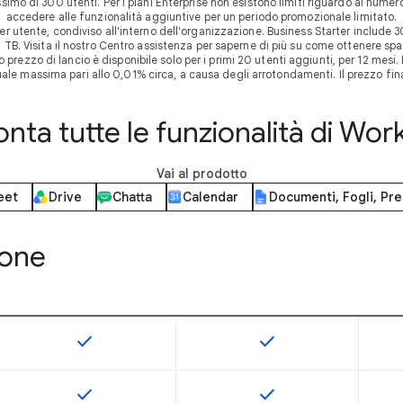
ssimo di 300 utenti. Per i piani Enterprise non esistono limiti riguardo al num
accedere alle funzionalità aggiuntive per un periodo promozionale limitato.
er utente, condiviso all'interno dell'organizzazione. Business Starter include 
5 TB. Visita il nostro Centro assistenza per saperne di più su come ottenere spa
rezzo di lancio è disponibile solo per i primi 20 utenti aggiunti, per 12 mesi. D
ale massima pari allo 0,01% circa, a causa degli arrotondamenti. Il prezzo fin
nta tutte le funzionalità di Wo
Vai al prodotto
eet
Drive
Chatta
Calendar
Documenti, Fogli, Pr
ione
check
check
Questa funzionalità è disponibile per lo SKU
Questa funzionalità è d
check
check
Questa funzionalità è disponibile per lo SKU
Questa funzionalità è d