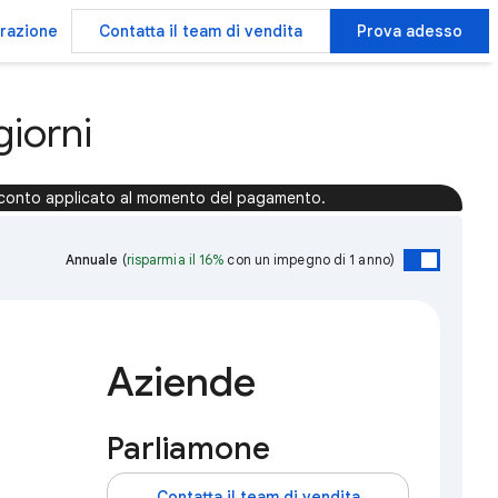
trazione
Contatta il team di vendita
Prova adesso
iorni
conto applicato al momento del pagamento.
Annuale
(
risparmia il 16%
con un impegno di 1 anno)
Aziende
Parliamone
Contatta il team di vendita