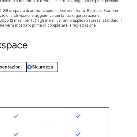
ero minimo o massimo di utenti. I clienti di Google Workspace possono
30 GB di spazio di archiviazione in pool per utente, Business Standard
zio di archiviazione aggiuntivo per la tua organizzazione.
opo 12 mesi, per tutti gli utenti verranno applicati i prezzi standard. Il
ale verrà mostrato prima di completare la registrazione.
rkspace
esentazioni
Sicurezza
check
check
isponibile per lo SKU
Questa funzionalità è disponibile per lo SKU
Questa funzionalità è disponi
check
check
isponibile per lo SKU
Questa funzionalità è disponibile per lo SKU
Questa funzionalità è disponi