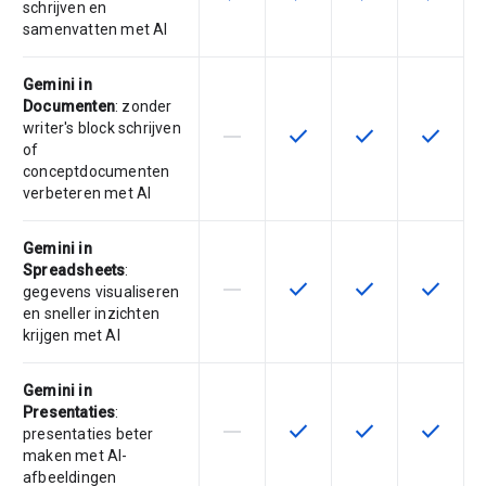
schrijven en
samenvatten met AI
Gemini in
Documenten
: zonder
writer's block schrijven
horizontal_rule
check
check
check
Deze functie wordt niet onderste
Deze functie is beschikba
Deze functie is 
Deze fun
of
conceptdocumenten
verbeteren met AI
Gemini in
Spreadsheets
:
horizontal_rule
check
check
check
Deze functie wordt niet onderste
Deze functie is beschikba
Deze functie is 
Deze fun
gegevens visualiseren
en sneller inzichten
krijgen met AI
Gemini in
Presentaties
:
horizontal_rule
check
check
check
Deze functie wordt niet onderste
Deze functie is beschikba
Deze functie is 
Deze fun
presentaties beter
maken met AI-
afbeeldingen