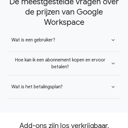
De meestgestelde vragen over
de prijzen van Google
Workspace
Wat is een gebruiker?
expand_more
Hoe kan ik een abonnement kopen en ervoor
expand_more
betalen?
Wat is het betalingsplan?
expand_more
Add-ons zijn los verkrijgbaar.