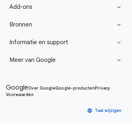
Add-ons
expand_more
Bronnen
expand_more
Informatie en support
expand_more
Meer van Google
expand_more
Google
Over Google
Google-producten
Privacy
Voorwaarden
language
Taal wijzigen