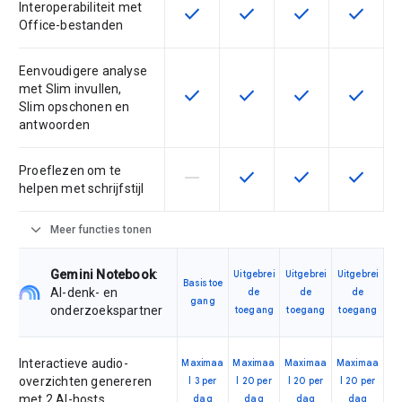
Interoperabiliteit met
check
check
check
check
Deze functie is beschikbaar voor 
Deze functie is beschikba
Deze functie is 
Deze fun
Office-bestanden
Eenvoudigere analyse
met Slim invullen,
check
check
check
check
Deze functie is beschikbaar voor 
Deze functie is beschikba
Deze functie is 
Deze fun
Slim opschonen en
antwoorden
Proeflezen om te
horizontal_rule
check
check
check
Deze functie wordt niet onderste
Deze functie is beschikba
Deze functie is 
Deze fun
helpen met schrijfstijl
expand_more
Meer functies tonen
Gemini Notebook
:
Uitgebrei
Uitgebrei
Uitgebrei
Basistoe
AI-denk- en
de
de
de
gang
onderzoekspartner
toegang
toegang
toegang
Interactieve audio-
Maximaa
Maximaa
Maximaa
Maximaa
overzichten genereren
l 3 per
l 20 per
l 20 per
l 20 per
met 2 AI-hosts
dag
dag
dag
dag