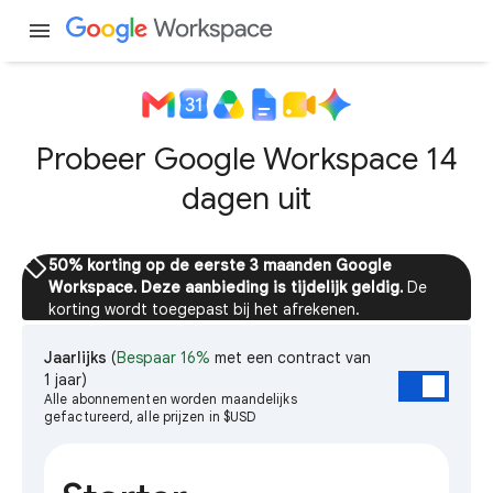
menu
Probeer Google Workspace 14
dagen uit
sell
50% korting op de eerste 3 maanden Google
Workspace. Deze aanbieding is tijdelijk geldig.
De
korting wordt toegepast bij het afrekenen.
Jaarlijks
(
Bespaar 16%
met een contract van
1 jaar)
Alle abonnementen worden maandelijks
gefactureerd, alle prijzen in $USD