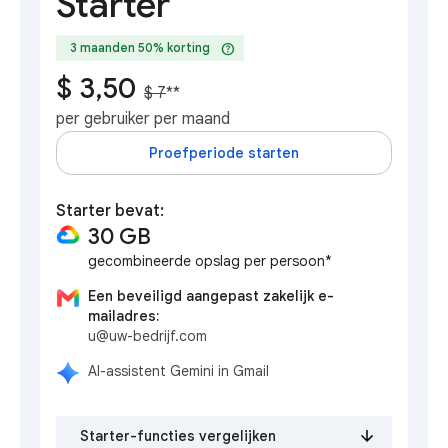
Starter
help
3 maanden 50% korting
$ 3,50
$ 7
**
per gebruiker per maand
Proefperiode starten
Starter bevat:
30 GB
gecombineerde opslag per persoon*
Een beveiligd aangepast zakelijk e-
mailadres:
u@uw-bedrijf.com
AI-assistent Gemini in Gmail
Starter-functies vergelijken