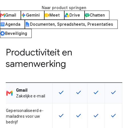
Naar product springen
Gmail
Gemini
Meet
Drive
Chatten
Agenda
Documenten, Spreadsheets, Presentaties
Beveiliging
Productiviteit en
samenwerking
Gmail
check
check
check
check
Deze functie is beschikbaar voor 
Deze functie is beschikba
Deze functie is 
Deze fun
Zakelijke e-mail
Gepersonaliseerd e-
check
check
check
check
Deze functie is beschikbaar voor 
Deze functie is beschikba
Deze functie is 
Deze fun
mailadres voor uw
bedrijf