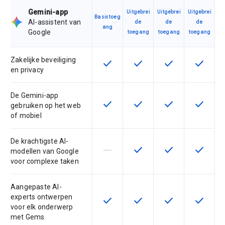
Gemini-app
Uitgebrei
Uitgebrei
Uitgebrei
Basistoeg
AI-assistent van
de
de
de
ang
Google
toegang
toegang
toegang
Zakelijke beveiliging
check
check
check
check
Deze functie is beschikbaar voor 
Deze functie is beschikba
Deze functie is 
Deze fun
en privacy
De Gemini-app
check
check
check
check
Deze functie is beschikbaar voor 
Deze functie is beschikba
Deze functie is 
Deze fun
gebruiken op het web
of mobiel
De krachtigste AI-
horizontal_rule
check
check
check
Deze functie wordt niet onderste
Deze functie is beschikba
Deze functie is 
Deze fun
modellen van Google
voor complexe taken
Aangepaste AI-
experts ontwerpen
check
check
check
check
Deze functie is beschikbaar voor 
Deze functie is beschikba
Deze functie is 
Deze fun
voor elk onderwerp
met Gems