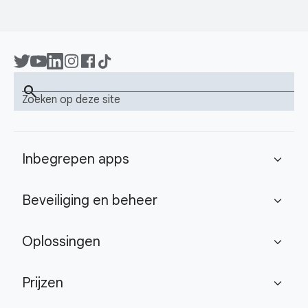
search
Zoeken op deze site
Inbegrepen apps
expand_more
Beveiliging en beheer
expand_more
Oplossingen
expand_more
Prijzen
expand_more