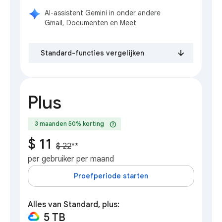
AI-assistent Gemini in onder andere
Gmail, Documenten en Meet
Standard-functies vergelijken
Plus
help
3 maanden 50% korting
$ 11
$ 22
**
per gebruiker per maand
Proefperiode starten
Alles van Standard, plus:
5 TB