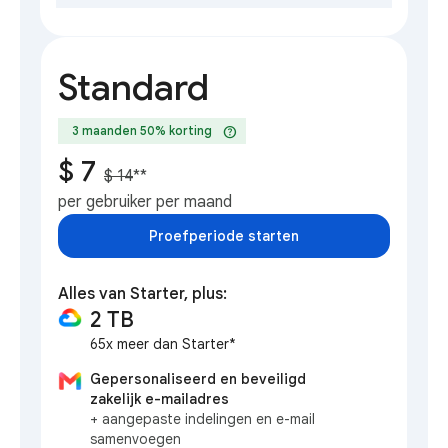
Standard
help
3 maanden 50% korting
$ 7
$ 14
**
per gebruiker per maand
Proefperiode starten
Alles van Starter, plus:
2 TB
65x meer dan Starter*
Gepersonaliseerd en beveiligd
zakelijk e-mailadres
+ aangepaste indelingen en e-mail
samenvoegen