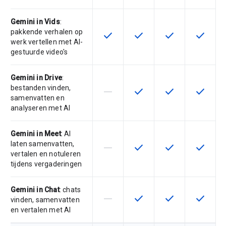
Gemini in Vids
:
pakkende verhalen op
check
check
check
check
Deze functie is beschikbaar voor 
Deze functie is beschikba
Deze functie is 
Deze fun
werk vertellen met AI-
gestuurde video's
Gemini in Drive
:
bestanden vinden,
horizontal_rule
check
check
check
Deze functie wordt niet onderste
Deze functie is beschikba
Deze functie is 
Deze fun
samenvatten en
analyseren met AI
Gemini in Meet
: AI
laten samenvatten,
horizontal_rule
check
check
check
Deze functie wordt niet onderste
Deze functie is beschikba
Deze functie is 
Deze fun
vertalen en notuleren
tijdens vergaderingen
Gemini in Chat
: chats
horizontal_rule
check
check
check
Deze functie wordt niet onderste
Deze functie is beschikba
Deze functie is 
Deze fun
vinden, samenvatten
en vertalen met AI