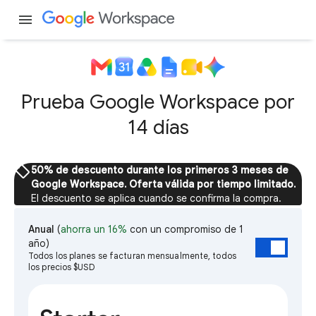
menu
Prueba Google Workspace por
14 días
sell
50% de descuento durante los primeros 3 meses de
Google Workspace. Oferta válida por tiempo limitado.
El descuento se aplica cuando se confirma la compra.
Anual
(
ahorra un 16%
con un compromiso de 1
año)
Todos los planes se facturan mensualmente, todos
los precios $USD