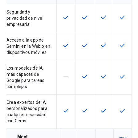
Seguridad y
check
check
check
check
Esta función está disponible en e
Esta función está disponi
Esta función está
Esta fun
privacidad de nivel
empresarial
Acceso a la app de
check
check
check
check
Esta función está disponible en e
Esta función está disponi
Esta función está
Esta fun
Gemini en la Web o en
dispositivos móviles
Los modelos de IA
más capaces de
horizontal_rule
check
check
check
Esta función no está disponible en
Esta función está disponi
Esta función está
Esta fun
Google para tareas
complejas
Crea expertos de IA
personalizados para
check
check
check
check
Esta función está disponible en e
Esta función está disponi
Esta función está
Esta fun
cualquier necesidad
con Gems
Meet