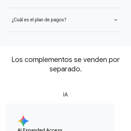
¿Cuál es el plan de pagos?
expand_more
Los complementos se venden por
separado.
IA
AI Expanded Access