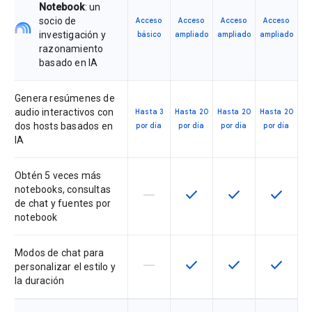
Notebook
: un
socio de
Acceso
Acceso
Acceso
Acceso
investigación y
básico
ampliado
ampliado
ampliado
razonamiento
basado en IA
Genera resúmenes de
audio interactivos con
Hasta 3
Hasta 20
Hasta 20
Hasta 20
dos hosts basados en
por día
por día
por día
por día
IA
Obtén 5 veces más
notebooks, consultas
horizontal_rule
check
check
check
Esta función no está disponible en
Esta función está disponi
Esta función está
Esta fun
de chat y fuentes por
notebook
Modos de chat para
horizontal_rule
check
check
check
Esta función no está disponible en
Esta función está disponi
Esta función está
Esta fun
personalizar el estilo y
la duración