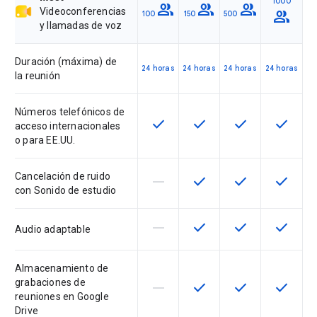
1000
group
group
group
Videoconferencias
group
100
150
500
y llamadas de voz
Duración (máxima) de
24 horas
24 horas
24 horas
24 horas
la reunión
Números telefónicos de
check
check
check
check
Esta función está disponible en 
Esta función está dispon
Esta función est
Esta fun
acceso internacionales
o para EE.UU.
Cancelación de ruido
horizontal_rule
check
check
check
Esta función no está disponible 
Esta función está dispon
Esta función est
Esta fun
con Sonido de estudio
horizontal_rule
check
check
check
Esta función no está disponible 
Esta función está dispon
Esta función est
Esta fun
Audio adaptable
Almacenamiento de
grabaciones de
horizontal_rule
check
check
check
Esta función no está disponible 
Esta función está dispon
Esta función est
Esta fun
reuniones en Google
Drive