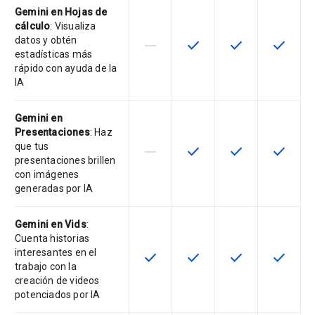
Gemini en Hojas de
cálculo
: Visualiza
datos y obtén
horizontal_rule
check
check
check
Esta función no está disponible en
Esta función está disponi
Esta función está
Esta fun
estadísticas más
rápido con ayuda de la
IA
Gemini en
Presentaciones
: Haz
que tus
horizontal_rule
check
check
check
Esta función no está disponible en
Esta función está disponi
Esta función está
Esta fun
presentaciones brillen
con imágenes
generadas por IA
Gemini en Vids
:
Cuenta historias
interesantes en el
check
check
check
check
Esta función está disponible en e
Esta función está disponi
Esta función está
Esta fun
trabajo con la
creación de videos
potenciados por IA