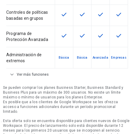
Controles de políticas
check
check
check
check
Esta función está disponible en e
Esta función está disponi
Esta función está
Esta fun
basadas en grupos
Programa de
check
check
check
check
Esta función está disponible en e
Esta función está disponi
Esta función está
Esta fun
Protección Avanzada
Administración de
Básica
Básica
Avanzada
Empresas
extremos
expand_more
Ver más funciones
Se pueden comprar los planes Business Starter, Business Standard y
Business Plus para un máximo de 300 usuarios. No existe un límite
máximo o mínimo de usuarios para los planes Enterprise.
Es posible que a los clientes de Google Workspace se les ofrezca
acceso a funciones adicionales durante un período promocional
limitado.
Esta oferta solo se encuentra disponible para clientes nuevos de Google
Workspace. El precio de lanzamiento solo está disponible durante 12
meses para los primeros 20 usuarios que se incorporen al servicio.