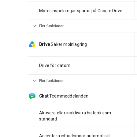
Mötesinspelningar sparas på Google Drive
expand_more
Fler funktioner
Drive
Säker molnlagring
Drive för datorn
expand_more
Fler funktioner
Chat
Teammeddelanden
Aktivera eller inaktivera historik som
standard
Acceptera inbjudningar automatiskt