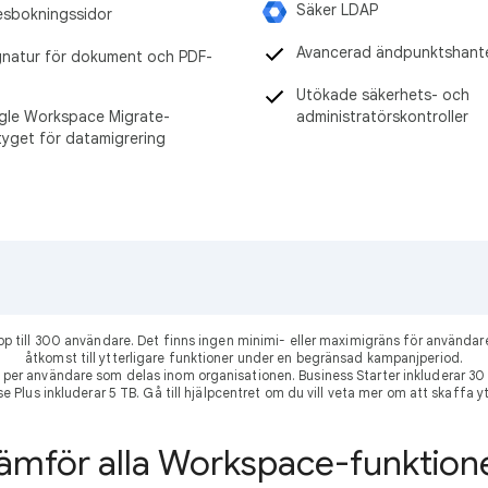
Säker LDAP
sbokningssidor
Avancerad ändpunktshant
gnatur för dokument och PDF-
Utökade säkerhets- och
le Workspace Migrate-
administratörskontroller
tyget för datamigrering
 upp till 300 användare. Det finns ingen minimi- eller maximigräns för använ
åtkomst till ytterligare funktioner under en begränsad kampanjperiod.
per användare som delas inom organisationen. Business Starter inkluderar 
se Plus inkluderar 5 TB. Gå till hjälpcentret om du vill veta mer om att skaffa 
ämför alla Workspace-funktion