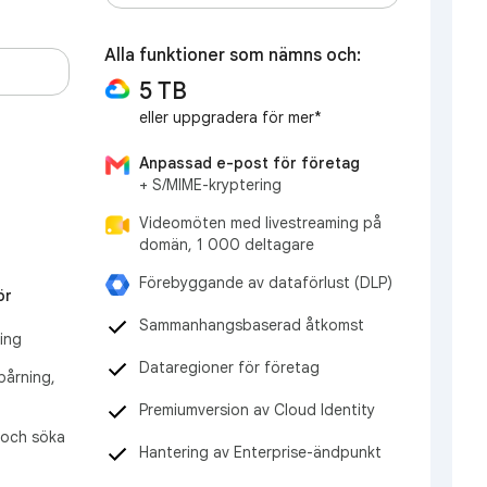
Alla funktioner som nämns och:
5 TB
eller uppgradera för mer*
Anpassad e-post för företag
+ S/MIME-kryptering
Videomöten med livestreaming på
domän, 1 000 deltagare
Förebyggande av dataförlust (DLP)
ör
Sammanhangsbaserad åtkomst
ning
Dataregioner för företag
årning,
Premiumversion av Cloud Identity
a och söka
Hantering av Enterprise-ändpunkt