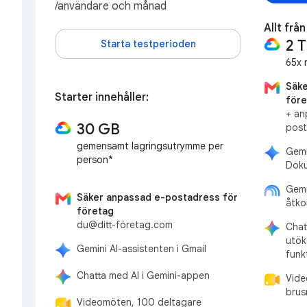
/användare och månad
Allt frå
2 
Starta testperioden
65x 
Säke
Starter innehåller:
före
+ an
30 GB
post
gemensamt lagringsutrymme per
Gemi
person*
Doku
Gemi
Säker anpassad e-postadress för
åtko
företag
du@ditt-företag.com
Chat
utök
Gemini AI-assistenten i Gmail
funk
Chatta med AI i Gemini-appen
Vide
brus
Videomöten, 100 deltagare