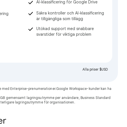
AI-klassificering för Google Drive
Säkra kontroller och AI-klassificering
ering
är tillgängliga som tillägg
Utökad support med snabbare
svarstider för viktiga problem
Alla priser $USD
dare med Enterprise-prenumerationer.Google Workspace-kunder kan ha
30 GB gemensamt lagringsutrymme per användare, Business Standard
ytterligare lagringsutrymme för organisationen.
er