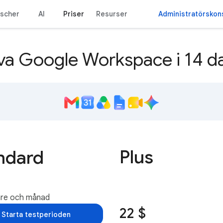
nscher
AI
Priser
Resurser
Administratörskon
va Google Workspace i 14 d
Plus
ndard
are och månad
22 $
Starta testperioden