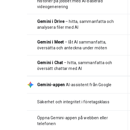
historier på jobbet med AI-baserad
videogenerering
Gemini i Drive
– hitta, sammanfatta och
analysera filer med AI
Gemini i Meet
– låt AI sammanfatta,
översätta och anteckna under möten
Gemini i Chat
– hitta, sammanfatta och
översätt chattar med AI
Gemini-appen
AI-assistent från Google
Säkerhet och integritet i företagsklass
Öppna Gemini-appen på webben eller
telefonen