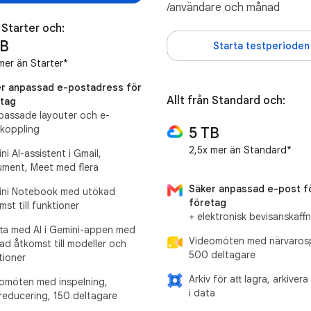
/användare och månad
n Starter och:
TB
Starta testperioden
mer än Starter*
r anpassad e-postadress för
Allt från Standard och:
tag
passade layouter och e-
koppling
5 TB
2,5x mer än Standard*
ni AI-assistent i Gmail,
ment, Meet med flera
Säker anpassad e-post f
ni Notebook med utökad
företag
mst till funktioner
+ elektronisk bevisanskaff
ta med AI i Gemini-appen med
Videomöten med närvarosp
ad åtkomst till modeller och
500 deltagare
tioner
Arkiv för att lagra, arkiver
omöten med inspelning,
i data
reducering, 150 deltagare