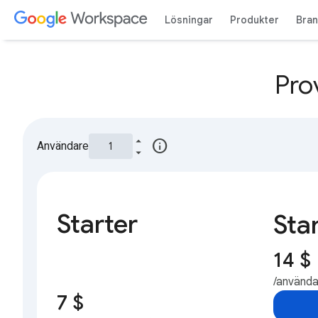
Lösningar
Produkter
Bra
Pro
info
Användare
Starter
Sta
14 $
/använd
7 $