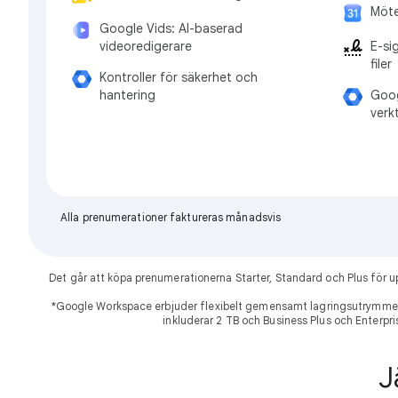
Möte
Google Vids: AI-baserad
E-si
videoredigerare
filer
Kontroller för säkerhet och
Goog
hantering
verk
Alla prenumerationer faktureras månadsvis
Det går att köpa prenumerationerna Starter, Standard och Plus för
*Google Workspace erbjuder flexibelt gemensamt lagringsutrymme 
inkluderar 2 TB och Business Plus och Enterpri
J