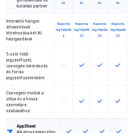
gondolkodási és
és
és
és
és
kutatási partner
Interaktív hangos
Naponta
Naponta
Naponta
Naponta
áttekintések
legfeljebb
legfeljebb
legfeljebb
legfeljebb
létrehozása két AI-
3
20
20
20
házigazdával
5-ször több
jegyzetfüzet,
horizontal_rule
check
check
check
Ez a termékváltozat nem támogatja 
Ez a funkció az adott ter
Ez a funkció az a
Ez a fun
csevegési lekérdezés
és forrás
jegyzetfüzetenként
Csevegési módok a
stílus és a hossz
horizontal_rule
check
check
check
Ez a termékváltozat nem támogatja 
Ez a funkció az adott ter
Ez a funkció az a
Ez a fun
személyre
szabásához
AppSheet
check
check
check
check
Ez a funkció az adott termékvált
Ez a funkció az adott te
Ez a funkció az 
Ez a fun
Alkalmazáskészítés