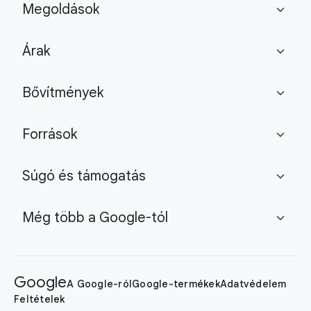
Megoldások
expand_more
Árak
expand_more
Bővítmények
expand_more
Források
expand_more
Súgó és támogatás
expand_more
Még több a Google-tól
expand_more
Google
A Google-ról
Google-termékek
Adatvédelem
Feltételek