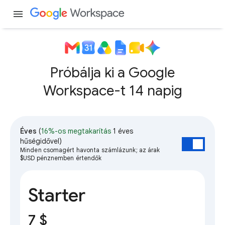
menu
Próbálja ki a Google
Workspace-t 14 napig
Éves
(
16%-os megtakarítás
1 éves
hűségidővel)
Minden csomagért havonta számlázunk; az árak
$USD pénznemben értendők
Starter
7 $