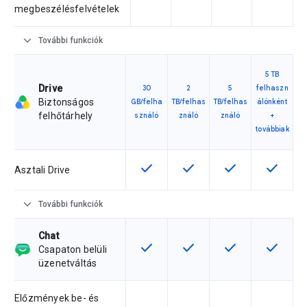
megbeszélésfelvételek
expand_more
További funkciók
5 TB
Drive
30
2
5
felhaszn
Biztonságos
GB/felha
TB/felhas
TB/felhas
álónként
felhőtárhely
sználó
ználó
ználó
+
továbbiak
check
check
check
check
Ez a funkció az adott termékváltoz
Ez a funkció az adott ter
Ez a funkció az a
Ez a fun
Asztali Drive
expand_more
További funkciók
Chat
check
check
check
check
Ez a funkció az adott termékváltoz
Ez a funkció az adott ter
Ez a funkció az a
Ez a fun
Csapaton belüli
üzenetváltás
Előzmények be- és