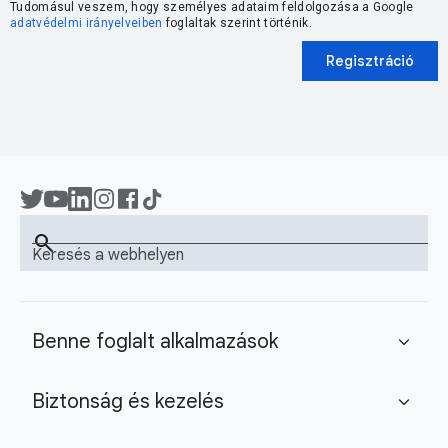
Tudomásul veszem, hogy személyes adataim feldolgozása a Google
adatvédelmi irányelveiben
foglaltak szerint történik.
Regisztráció
search
Keresés a webhelyen
Benne foglalt alkalmazások
expand_more
Biztonság és kezelés
expand_more