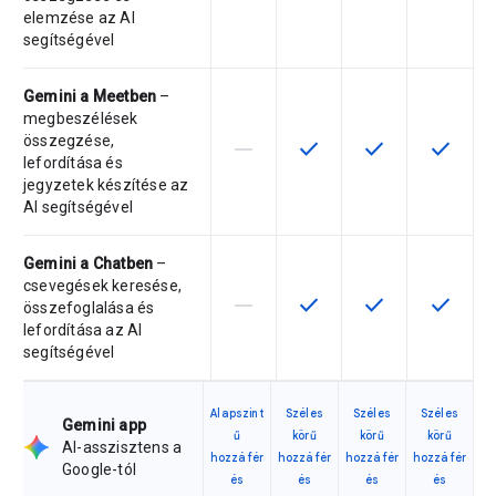
elemzése az AI
segítségével
Gemini a Meetben
–
megbeszélések
összegzése,
horizontal_rule
check
check
check
Ez a termékváltozat nem támogatja
Ez a funkció az adott ter
Ez a funkció az a
Ez a fun
lefordítása és
jegyzetek készítése az
AI segítségével
Gemini a Chatben
–
csevegések keresése,
horizontal_rule
check
check
check
Ez a termékváltozat nem támogatja
Ez a funkció az adott ter
Ez a funkció az a
Ez a fun
összefoglalása és
lefordítása az AI
segítségével
Alapszint
Széles
Széles
Széles
Gemini app
ű
körű
körű
körű
AI-asszisztens a
hozzáfér
hozzáfér
hozzáfér
hozzáfér
Google-tól
és
és
és
és