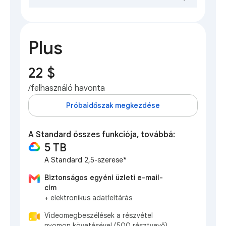
Plus
22 $
/felhasználó havonta
Próbaidőszak megkezdése
A Standard összes funkciója, továbbá:
5 TB
A Standard 2,5-szerese*
Biztonságos egyéni üzleti e-mail-
cím
+ elektronikus adatfeltárás
Videomegbeszélések a részvétel
nyomon követésével (500 résztvevő)