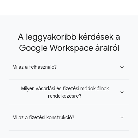
A leggyakoribb kérdések a
Google Workspace árairól
Mi az a felhasználó?
expand_more
Milyen vásárlási és fizetési módok állnak
expand_more
rendelkezésre?
Mi az a fizetési konstrukció?
expand_more