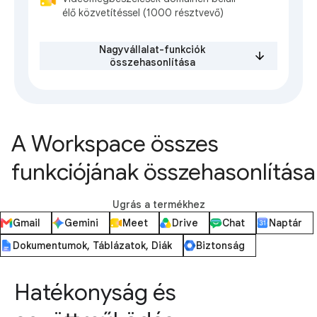
élő közvetítéssel (1000 résztvevő)
Nagyvállalat-funkciók
összehasonlítása
A Workspace összes
funkciójának összehasonlítása
Ugrás a termékhez
Gmail
Gemini
Meet
Drive
Chat
Naptár
Dokumentumok, Táblázatok, Diák
Biztonság
Hatékonyság és