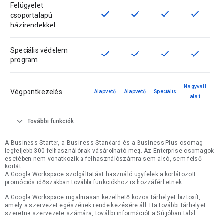
Felügyelet
check
check
check
check
Ez a funkció az adott termékváltoz
Ez a funkció az adott ter
Ez a funkció az a
Ez a fun
csoportalapú
házirendekkel
Speciális védelem
check
check
check
check
Ez a funkció az adott termékváltoz
Ez a funkció az adott ter
Ez a funkció az a
Ez a fun
program
Nagyváll
Végpontkezelés
Alapvető
Alapvető
Speciális
alat
expand_more
További funkciók
A Business Starter, a Business Standard és a Business Plus csomag
legfeljebb 300 felhasználónak vásárolható meg. Az Enterprise csomagok
esetében nem vonatkozik a felhasználószámra sem alsó, sem felső
korlát.
A Google Workspace szolgáltatást használó ügyfelek a korlátozott
promóciós időszakban további funkciókhoz is hozzáférhetnek.
A Google Workspace rugalmasan kezelhető közös tárhelyet biztosít,
amely a szervezet egészének rendelkezésére áll. Ha további tárhelyet
szeretne szervezete számára, további információt a Súgóban talál.