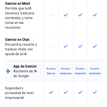
Gemini en Meet
:
Permite que la IA
resuma y traduzca
horizontal_rule
check
check
check
Esta función no está disponible en
Esta función está disponi
Esta función está
Esta fun
contenido, y tome
notas en las
reuniones
Gemini en Chat
:
Encuentra, resume y
horizontal_rule
check
check
check
Esta función no está disponible en
Esta función está disponi
Esta función está
Esta fun
traduce chats con
ayuda de la IA
App de Gemini
Acceso
Acceso
Acceso
Acceso
Asistente de IA
básico
ampliado
ampliado
ampliado
de Google
Seguridad y
check
check
check
check
Esta función está disponible en e
Esta función está disponi
Esta función está
Esta fun
privacidad de nivel
empresarial