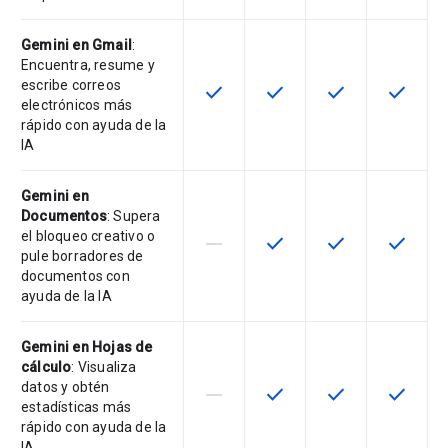
Gemini en Gmail
:
Encuentra, resume y
escribe correos
check
check
check
check
Esta función está disponible en e
Esta función está disponi
Esta función está
Esta fun
electrónicos más
rápido con ayuda de la
IA
Gemini en
Documentos
: Supera
el bloqueo creativo o
horizontal_rule
check
check
check
Esta función no está disponible en
Esta función está disponi
Esta función está
Esta fun
pule borradores de
documentos con
ayuda de la IA
Gemini en Hojas de
cálculo
: Visualiza
datos y obtén
horizontal_rule
check
check
check
Esta función no está disponible en
Esta función está disponi
Esta función está
Esta fun
estadísticas más
rápido con ayuda de la
IA