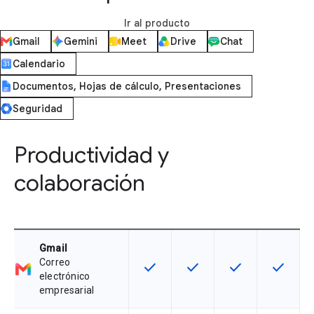
Ir al producto
Gmail
Gemini
Meet
Drive
Chat
Calendario
Documentos, Hojas de cálculo, Presentaciones
Seguridad
Productividad y
colaboración
Gmail
Correo
check
check
check
check
Esta función está disponible en e
Esta función está disponi
Esta función está
Esta fun
electrónico
empresarial