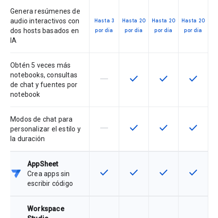
Genera resúmenes de
audio interactivos con
Hasta 3
Hasta 20
Hasta 20
Hasta 20
dos hosts basados en
por día
por día
por día
por día
IA
Obtén 5 veces más
notebooks, consultas
horizontal_rule
check
check
check
Esta función no está disponible en
Esta función está disponi
Esta función está
Esta fun
de chat y fuentes por
notebook
Modos de chat para
horizontal_rule
check
check
check
Esta función no está disponible en
Esta función está disponi
Esta función está
Esta fun
personalizar el estilo y
la duración
AppSheet
check
check
check
check
Esta función está disponible en e
Esta función está disponi
Esta función está
Esta fun
Crea apps sin
escribir código
Workspace