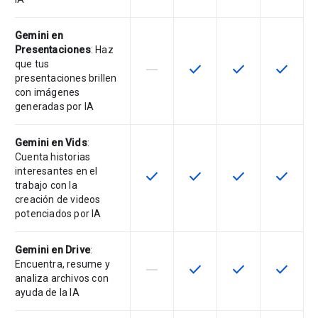
Gemini en
Presentaciones
: Haz
que tus
horizontal_rule
check
check
check
Esta función no está disponible en
Esta función está disponi
Esta función está
Esta fun
presentaciones brillen
con imágenes
generadas por IA
Gemini en Vids
:
Cuenta historias
interesantes en el
check
check
check
check
Esta función está disponible en e
Esta función está disponi
Esta función está
Esta fun
trabajo con la
creación de videos
potenciados por IA
Gemini en Drive
:
Encuentra, resume y
horizontal_rule
check
check
check
Esta función no está disponible en
Esta función está disponi
Esta función está
Esta fun
analiza archivos con
ayuda de la IA