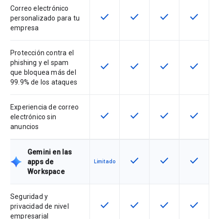
Correo electrónico
check
check
check
check
Esta función está disponible en e
Esta función está disponi
Esta función está
Esta fun
personalizado para tu
empresa
Protección contra el
phishing y el spam
check
check
check
check
Esta función está disponible en e
Esta función está disponi
Esta función está
Esta fun
que bloquea más del
99.9% de los ataques
Experiencia de correo
check
check
check
check
Esta función está disponible en e
Esta función está disponi
Esta función está
Esta fun
electrónico sin
anuncios
Gemini en las
check
check
check
Esta función está disponi
Esta función está
Esta fun
apps de
Limitado
Workspace
Seguridad y
check
check
check
check
Esta función está disponible en e
Esta función está disponi
Esta función está
Esta fun
privacidad de nivel
empresarial