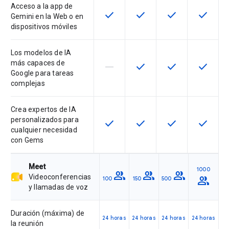
Acceso a la app de
check
check
check
check
Esta función está disponible en e
Esta función está disponi
Esta función está
Esta fun
Gemini en la Web o en
dispositivos móviles
Los modelos de IA
más capaces de
horizontal_rule
check
check
check
Esta función no está disponible en
Esta función está disponi
Esta función está
Esta fun
Google para tareas
complejas
Crea expertos de IA
personalizados para
check
check
check
check
Esta función está disponible en e
Esta función está disponi
Esta función está
Esta fun
cualquier necesidad
con Gems
Meet
1000
group
group
group
Videoconferencias
group
100
150
500
y llamadas de voz
Duración (máxima) de
24 horas
24 horas
24 horas
24 horas
la reunión