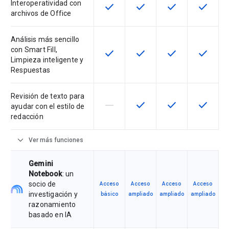
Interoperatividad con
check
check
check
check
Esta función está disponible en e
Esta función está disponi
Esta función está
Esta fun
archivos de Office
Análisis más sencillo
con Smart Fill,
check
check
check
check
Esta función está disponible en e
Esta función está disponi
Esta función está
Esta fun
Limpieza inteligente y
Respuestas
Revisión de texto para
horizontal_rule
check
check
check
Esta función no está disponible en
Esta función está disponi
Esta función está
Esta fun
ayudar con el estilo de
redacción
expand_more
Ver más funciones
Gemini
Notebook
: un
socio de
Acceso
Acceso
Acceso
Acceso
investigación y
básico
ampliado
ampliado
ampliado
razonamiento
basado en IA