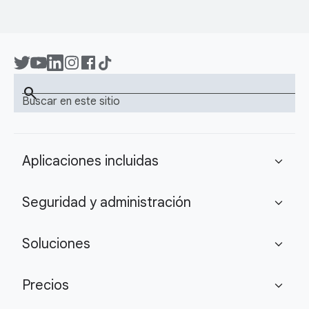
search
Buscar en este sitio
Aplicaciones incluidas
expand_more
Seguridad y administración
expand_more
Soluciones
expand_more
Precios
expand_more