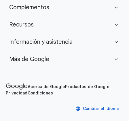
Complementos
expand_more
Recursos
expand_more
Información y asistencia
expand_more
Más de Google
expand_more
Google
Acerca de Google
Productos de Google
Privacidad
Condiciones
language
Cambiar el idioma