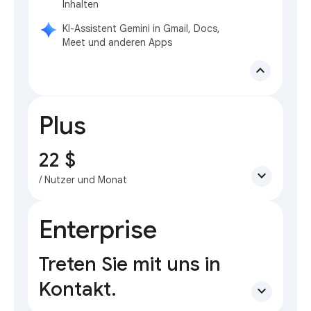
Inhalten
KI-Assistent Gemini in Gmail, Docs,
Meet und anderen Apps
expand_less
Plus
22 $
expand_more
/ Nutzer und Monat
Enterprise
Treten Sie mit uns in
Kontakt.
expand_more