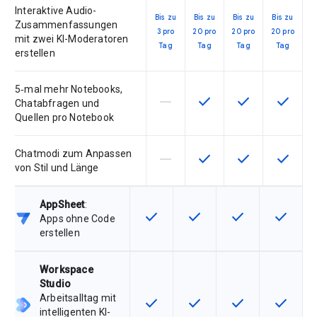
Interaktive Audio-
Bis zu
Bis zu
Bis zu
Bis zu
Zusammenfassungen
3 pro
20 pro
20 pro
20 pro
mit zwei KI-Moderatoren
Tag
Tag
Tag
Tag
erstellen
5‑mal mehr Notebooks,
horizontal_rule
check
check
check
Diese Funktion ist für die Artik
Diese Funktion ist für d
Diese Funktion i
Diese Fu
Chatabfragen und
Quellen pro Notebook
Chatmodi zum Anpassen
horizontal_rule
check
check
check
Diese Funktion ist für die Artik
Diese Funktion ist für d
Diese Funktion i
Diese Fu
von Stil und Länge
AppSheet
:
check
check
check
check
Diese Funktion ist für die Artikel
Diese Funktion ist für die
Diese Funktion is
Diese Fu
Apps ohne Code
erstellen
Workspace
Studio
Arbeitsalltag mit
check
check
check
check
Diese Funktion ist für die Artikel
Diese Funktion ist für die
Diese Funktion is
Diese Fu
intelligenten KI-