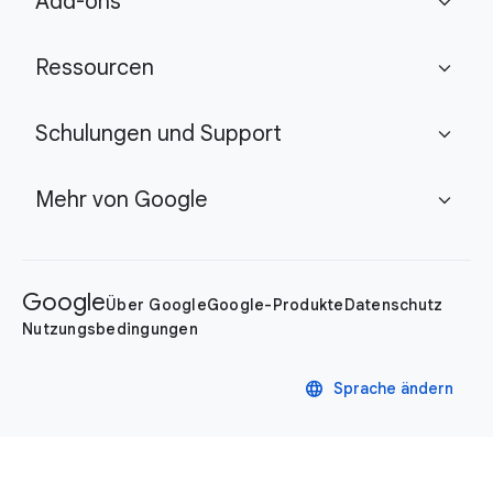
Add-ons
expand_more
Ressourcen
expand_more
Schulungen und Support
expand_more
Mehr von Google
expand_more
Google
Über Google
Google-Produkte
Datenschutz
Nutzungsbedingungen
language
Sprache ändern