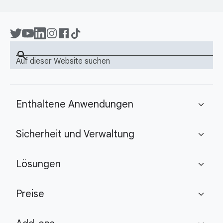
search
Auf dieser Website suchen
Enthaltene Anwendungen
expand_more
Sicherheit und Verwaltung
expand_more
Lösungen
expand_more
Preise
expand_more