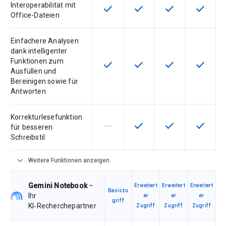
Interoperabilität mit
check
check
check
check
Diese Funktion ist für die Artikel
Diese Funktion ist für die
Diese Funktion is
Diese Fu
Office-Dateien
Einfachere Analysen
dank intelligenter
Funktionen zum
check
check
check
check
Diese Funktion ist für die Artikel
Diese Funktion ist für die
Diese Funktion is
Diese Fu
Ausfüllen und
Bereinigen sowie für
Antworten
Korrekturlesefunktion
horizontal_rule
check
check
check
Diese Funktion ist für die Artikeln
Diese Funktion ist für die
Diese Funktion is
Diese Fu
für besseren
Schreibstil
expand_more
Weitere Funktionen anzeigen
Gemini Notebook
–
Erweitert
Erweitert
Erweitert
Basiszu
Ihr
er
er
er
griff
KI‑Recherchepartner
Zugriff
Zugriff
Zugriff