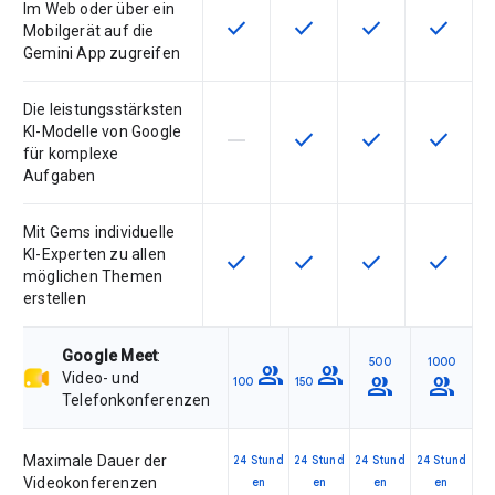
Im Web oder über ein
check
check
check
check
Diese Funktion ist für die Artikel
Diese Funktion ist für die
Diese Funktion is
Diese Fu
Mobilgerät auf die
Gemini App zugreifen
Die leistungsstärksten
KI-Modelle von Google
horizontal_rule
check
check
check
Diese Funktion ist für die Artikeln
Diese Funktion ist für die
Diese Funktion is
Diese Fu
für komplexe
Aufgaben
Mit Gems individuelle
KI-Experten zu allen
check
check
check
check
Diese Funktion ist für die Artikel
Diese Funktion ist für die
Diese Funktion is
Diese Fu
möglichen Themen
erstellen
Google Meet
:
500
1000
group
group
Video- und
group
group
100
150
Telefonkonferenzen
Maximale Dauer der
24 Stund
24 Stund
24 Stund
24 Stund
Videokonferenzen
en
en
en
en