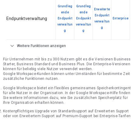
Grundleg
Grundleg
Erweiterte
ende
ende
Endpunkt
Endpunktverwaltung
Endpunkt
Endpunkt
Enterprise
verwaltun
verwaltun
verwaltun
g
g
g
expand_more
Weitere Funktionen anzeigen
Für Unternehmen mit bis zu 300 Nutzern gibt es die Versionen Business
Starter, Business Standard und Business Plus. Die Enterprise-Versionen
können für beliebig viele Nutzer verwendet werden.
Google Workspace-Kunden können unter Umständen für bestimmte Zeit
zusätzliche Funktionen nutzen.
Google Workspace bietet ein flexibles gemeinsames Speicherkontingent
für alle Nutzer in der Organisation. In der Google Workspace-Hilfe finden
Sie weitere Informationen dazu, wie Sie zusätzlichen Speicherplatz für
Ihre Organisation erhalten können.
Kostenpflichtiges Upgrade von Standardsupport auf Erweiterten Support
oder von Erweitertem Support auf Premium-Support bei Enterprise-Tarifen