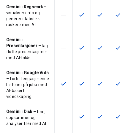
Gemini i Regneark
–
visualiser data og
horizontal_rule
check
check
check
Denne funksjonen støttes ikke av 
Denne funksjonen er tilgje
Denne funksjonen 
Denne fu
generer statistikk
raskere med AI
Gemini i
Presentasjoner
– lag
horizontal_rule
check
check
check
Denne funksjonen støttes ikke av 
Denne funksjonen er tilgje
Denne funksjonen 
Denne fu
flotte presentasjoner
med AI-bilder
Gemini i Google Vids
– fortell engasjerende
check
check
check
check
Denne funksjonen er tilgjengelig f
Denne funksjonen er tilgje
Denne funksjonen 
Denne fu
historier på jobb med
AI-basert
videoskaping
Gemini i Disk
– finn,
horizontal_rule
check
check
check
Denne funksjonen støttes ikke av 
Denne funksjonen er tilgje
Denne funksjonen 
Denne fu
oppsummer og
analyser filer med AI