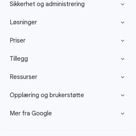
Sikkerhet og administrering
expand_more
Løsninger
expand_more
Priser
expand_more
Tillegg
expand_more
Ressurser
expand_more
Opplæring og brukerstøtte
expand_more
Mer fra Google
expand_more