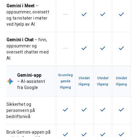
Gemini i Meet
–
oppsummer, oversett
horizontal_rule
check
check
check
Denne funksjonen støttes ikke av 
Denne funksjonen er tilgje
Denne funksjonen 
Denne fu
og ta notater i møter
ved hjelp av AI
Gemini i Chat
– finn,
oppsummer og
horizontal_rule
check
check
check
Denne funksjonen støttes ikke av 
Denne funksjonen er tilgje
Denne funksjonen 
Denne fu
oversett chatter med
AI
Gemini-app
Grunnleg
Utvidet
Utvidet
Utvidet
– AI-assistent
gende
tilgang
tilgang
tilgang
fra Google
tilgang
Sikkerhet og
check
check
check
check
Denne funksjonen er tilgjengelig f
Denne funksjonen er tilgje
Denne funksjonen 
Denne fu
personvern på
bedriftsnivå
Bruk Gemini-appen på
check
check
check
check
Denne funksjonen er tilgjengelig f
Denne funksjonen er tilgje
Denne funksjonen 
Denne fu