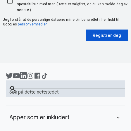
spesialtilbud med mer. (Dette er valgfritt, og du kan melde deg av
senere.)
Jeg forstår at de personlige dataene mine blir behandlet i henhold til
Googles
personvernregler
.
Registrer deg
search
Søk på dette nettstedet
Apper som er inkludert
expand_more