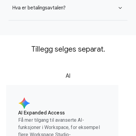
Hva er betalingsavtalen?
expand_more
Tillegg selges separat.
AI
AI Expanded Access
Få mer tilgang til avanserte AI-
funksjoner i Workspace, for eksempel
flere Workspace Studio-