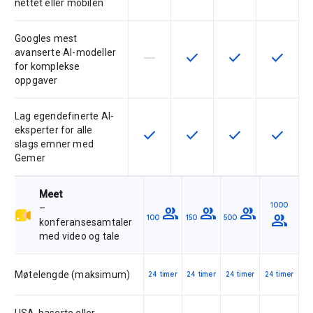
nettet eller mobilen
Googles mest
avanserte AI-modeller
horizontal_rule
check
check
check
Denne funksjonen støttes ikke av 
Denne funksjonen er tilgje
Denne funksjonen 
Denne fu
for komplekse
oppgaver
Lag egendefinerte AI-
eksperter for alle
check
check
check
check
Denne funksjonen er tilgjengelig f
Denne funksjonen er tilgje
Denne funksjonen 
Denne fu
slags emner med
Gemer
Meet
1000
–
group
group
group
group
100
150
500
konferansesamtaler
med video og tale
Møtelengde (maksimum)
24 timer
24 timer
24 timer
24 timer