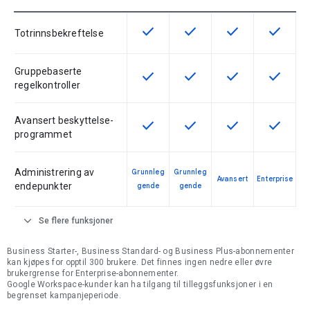
check
check
check
check
Denne funksjonen er tilgjengelig f
Denne funksjonen er tilgje
Denne funksjonen 
Denne fu
Totrinnsbekreftelse
Gruppebaserte
check
check
check
check
Denne funksjonen er tilgjengelig f
Denne funksjonen er tilgje
Denne funksjonen 
Denne fu
regelkontroller
Avansert beskyttelse-
check
check
check
check
Denne funksjonen er tilgjengelig f
Denne funksjonen er tilgje
Denne funksjonen 
Denne fu
programmet
Administrering av
Grunnleg
Grunnleg
Avansert
Enterprise
endepunkter
gende
gende
expand_more
Se flere funksjoner
Business Starter-, Business Standard- og Business Plus-abonnementer
kan kjøpes for opptil 300 brukere. Det finnes ingen nedre eller øvre
brukergrense for Enterprise-abonnementer.
Google Workspace-kunder kan ha tilgang til tilleggsfunksjoner i en
begrenset kampanjeperiode.