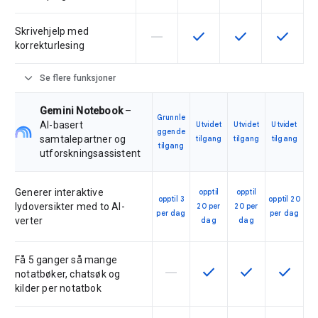
Skrivehjelp med
horizontal_rule
check
check
check
Denne funksjonen støttes ikke av
Denne funksjonen er tilgj
Denne funksjonen 
Denne fu
korrekturlesing
expand_more
Se flere funksjoner
Gemini Notebook
–
Grunnle
AI-basert
Utvidet
Utvidet
Utvidet
ggende
samtalepartner og
tilgang
tilgang
tilgang
tilgang
utforskningsassistent
Generer interaktive
opptil
opptil
opptil 3
opptil 20
lydoversikter med to AI-
20 per
20 per
per dag
per dag
verter
dag
dag
Få 5 ganger så mange
horizontal_rule
check
check
check
Denne funksjonen støttes ikke
Denne funksjonen er til
Denne funksjonen
Denne fu
notatbøker, chatsøk og
kilder per notatbok