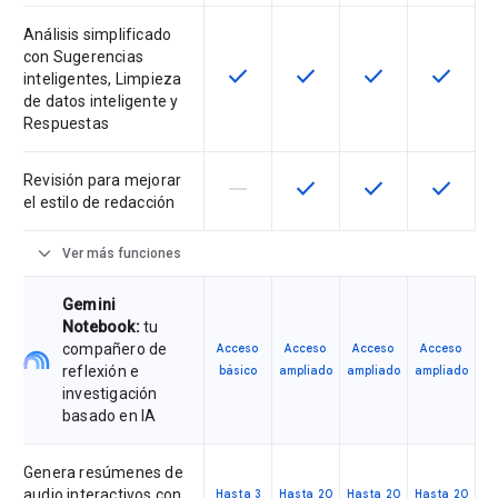
Análisis simplificado
con Sugerencias
check
check
check
check
Esta función está disponible para 
Esta función está disponib
Esta función está
Esta fun
inteligentes, Limpieza
de datos inteligente y
Respuestas
Revisión para mejorar
horizontal_rule
check
check
check
Esta función no es compatible con
Esta función está disponib
Esta función está
Esta fun
el estilo de redacción
expand_more
Ver más funciones
Gemini
Notebook:
tu
compañero de
Acceso
Acceso
Acceso
Acceso
reflexión e
básico
ampliado
ampliado
ampliado
investigación
basado en IA
Genera resúmenes de
audio interactivos con
Hasta 3
Hasta 20
Hasta 20
Hasta 20