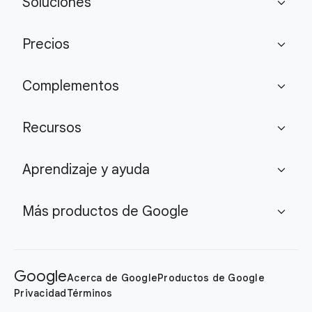
Soluciones
expand_more
Precios
expand_more
Complementos
expand_more
Recursos
expand_more
Aprendizaje y ayuda
expand_more
Más productos de Google
expand_more
Google
Acerca de Google
Productos de Google
Privacidad
Términos