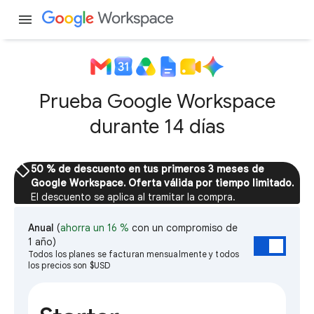
menu
Prueba Google Workspace
durante 14 días
sell
50 % de descuento en tus primeros 3 meses de
Google Workspace. Oferta válida por tiempo limitado.
El descuento se aplica al tramitar la compra.
Anual
(
ahorra un 16 %
con un compromiso de
1 año)
Todos los planes se facturan mensualmente y todos
los precios son $USD