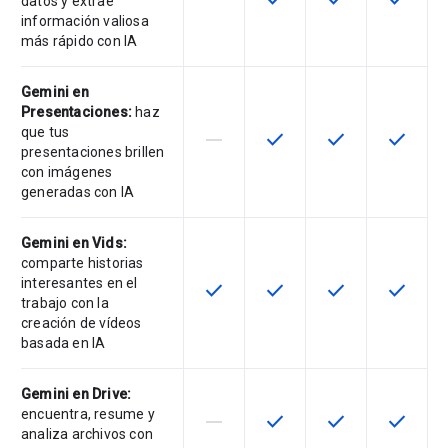
datos y extrae
información valiosa
más rápido con IA
Gemini en
Presentaciones:
haz
que tus
horizontal_rule
check
check
check
Esta función no es compatible con
Esta función está disponib
Esta función está
Esta fun
presentaciones brillen
con imágenes
generadas con IA
Gemini en Vids:
comparte historias
interesantes en el
check
check
check
check
Esta función está disponible para 
Esta función está disponib
Esta función está
Esta fun
trabajo con la
creación de vídeos
basada en IA
Gemini en Drive:
encuentra, resume y
horizontal_rule
check
check
check
Esta función no es compatible con
Esta función está disponib
Esta función está
Esta fun
analiza archivos con