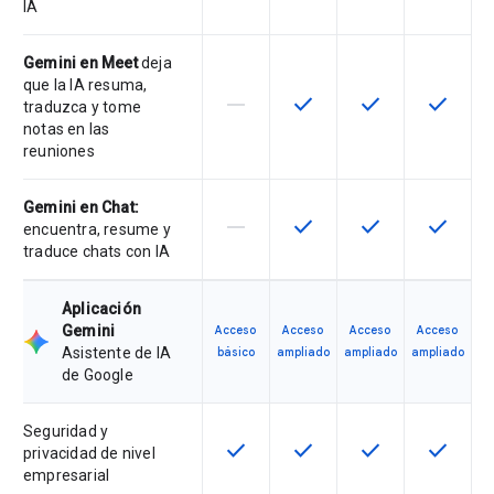
IA
Gemini en Meet
deja
que la IA resuma,
horizontal_rule
check
check
check
Esta función no es compatible con
Esta función está disponib
Esta función está
Esta fun
traduzca y tome
notas en las
reuniones
Gemini en Chat:
horizontal_rule
check
check
check
Esta función no es compatible con
Esta función está disponib
Esta función está
Esta fun
encuentra, resume y
traduce chats con IA
Aplicación
Gemini
Acceso
Acceso
Acceso
Acceso
Asistente de IA
básico
ampliado
ampliado
ampliado
de Google
Seguridad y
check
check
check
check
Esta función está disponible para 
Esta función está disponib
Esta función está
Esta fun
privacidad de nivel
empresarial