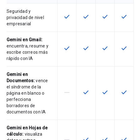
Seguridad y
check
check
check
check
Esta función está disponible para 
Esta función está disponib
Esta función está
Esta fun
privacidad de nivel
empresarial
Gemini en Gmail:
encuentra, resume y
check
check
check
check
Esta función está disponible para 
Esta función está disponib
Esta función está
Esta fun
escribe correos más
rápido con IA
Gemini en
Documentos:
vence
el síndrome de la
horizontal_rule
check
check
check
Esta función no es compatible con
Esta función está disponib
Esta función está
Esta fun
página en blanco o
perfecciona
borradores de
documentos con IA
Gemini en Hojas de
cálculo:
visualiza
horizontal_rule
check
check
check
Esta función no es compatible con
Esta función está disponib
Esta función está
Esta fun