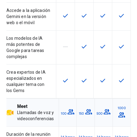
Accede a la aplicación
check
check
check
check
Esta función está disponible para 
Esta función está disponib
Esta función está
Esta fun
Gemini en la versión
web o el móvil
Los modelos de IA
más potentes de
horizontal_rule
check
check
check
Esta función no es compatible con
Esta función está disponib
Esta función está
Esta fun
Google para tareas
complejas
Crea expertos de IA
especializados en
check
check
check
check
Esta función está disponible para 
Esta función está disponib
Esta función está
Esta fun
cualquier tema con
los Gems
Meet
1000
group
group
group
Llamadas de voz y
group
100
150
500
videoconferencias
Duración de la reunión