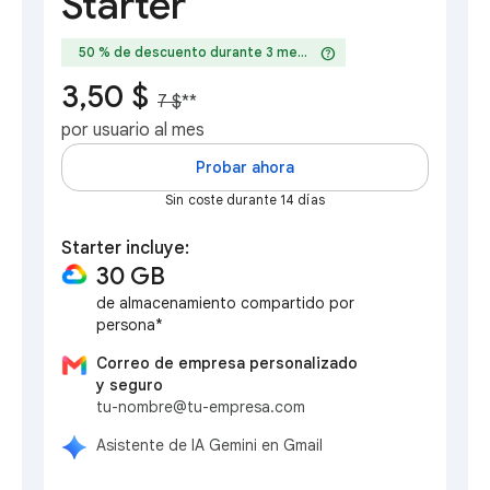
Starter
help
50 % de descuento durante 3 meses
3,50 $
7 $
**
por usuario al mes
Probar ahora
Sin coste durante 14 días
Starter incluye:
30 GB
de almacenamiento compartido por
persona*
Correo de empresa personalizado
y seguro
tu-nombre@tu-empresa.com
Asistente de IA Gemini en Gmail