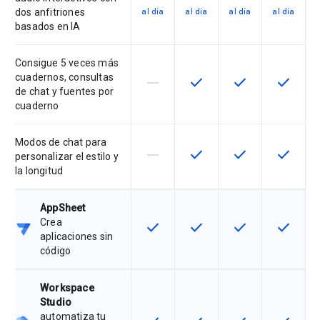
dos anfitriones
al día
al día
al día
al día
basados en IA
Consigue 5 veces más
cuadernos, consultas
horizontal_rule
check
check
check
Esta función no es compatible con
Esta función está disponib
Esta función está
Esta fun
de chat y fuentes por
cuaderno
Modos de chat para
horizontal_rule
check
check
check
Esta función no es compatible con
Esta función está disponib
Esta función está
Esta fun
personalizar el estilo y
la longitud
AppSheet
Crea
check
check
check
check
Esta función está disponible para 
Esta función está disponib
Esta función está
Esta fun
aplicaciones sin
código
Workspace
Studio
automatiza tu