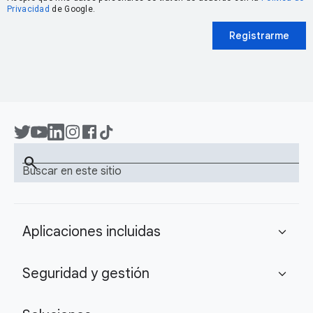
Privacidad
de Google.
Registrarme
search
Buscar en este sitio
Aplicaciones incluidas
expand_more
Seguridad y gestión
expand_more