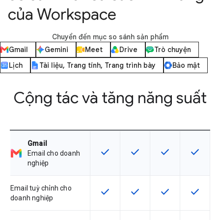
của Workspace
Chuyển đến mục so sánh sản phẩm
Gmail
Gemini
Meet
Drive
Trò chuyện
Lịch
Tài liệu, Trang tính, Trang trình bày
Bảo mật
Cộng tác và tăng năng suất
Gmail
check
check
check
check
SKU có hỗ trợ tính năng này
SKU có hỗ trợ tính năng nà
SKU có hỗ trợ tín
SKU có h
Email cho doanh
nghiệp
Email tuỳ chỉnh cho
check
check
check
check
SKU có hỗ trợ tính năng này
SKU có hỗ trợ tính năng nà
SKU có hỗ trợ tín
SKU có h
doanh nghiệp