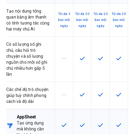
Tạo nội dung tổng
Tối đa 3
Tối đa 20
Tối đa 20
Tối đa 20
quan bằng âm thanh
bản mỗi
bản mỗi
bản mỗi
bản mỗi
có tính tương tác cùng
ngày
ngày
ngày
ngày
hai máy chủ AI
Có số lượng sổ ghi
chú, câu hỏi trò
chuyện và số lượng
horizontal_rule
check
check
check
SKU này không hỗ trợ tính năng này
SKU có hỗ trợ tính năng nà
SKU có hỗ trợ tín
SKU có h
nguồn cho mỗi sổ ghi
chú nhiều hơn gấp 5
lần
Các chế độ trò chuyện
horizontal_rule
check
check
check
SKU này không hỗ trợ tính năng này
SKU có hỗ trợ tính năng nà
SKU có hỗ trợ tín
SKU có h
giúp tuỳ chỉnh phong
cách và độ dài
AppSheet
Tạo ứng dụng
check
check
check
check
SKU có hỗ trợ tính năng này
SKU có hỗ trợ tính năng nà
SKU có hỗ trợ tín
SKU có h
mà không cần