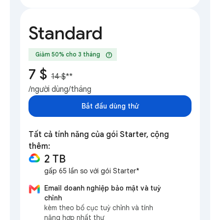
Standard
help
Giảm 50% cho 3 tháng
7 $
14 $
**
/người dùng/tháng
Bắt đầu dùng thử
Tất cả tính năng của gói Starter, cộng
thêm:
2 TB
gấp 65 lần so với gói Starter*
Email doanh nghiệp bảo mật và tuỳ
chỉnh
kèm theo bố cục tuỳ chỉnh và tính
năng hợp nhất thư