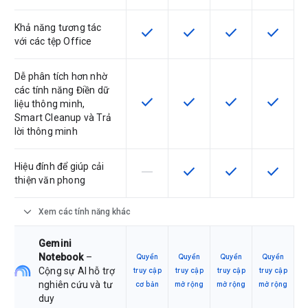
Khả năng tương tác
check
check
check
check
SKU có hỗ trợ tính năng này
SKU có hỗ trợ tính năng nà
SKU có hỗ trợ tín
SKU có h
với các tệp Office
Dễ phân tích hơn nhờ
các tính năng Điền dữ
check
check
check
check
SKU có hỗ trợ tính năng này
SKU có hỗ trợ tính năng nà
SKU có hỗ trợ tín
SKU có h
liệu thông minh,
Smart Cleanup và Trả
lời thông minh
Hiệu đính để giúp cải
horizontal_rule
check
check
check
SKU này không hỗ trợ tính năng này
SKU có hỗ trợ tính năng nà
SKU có hỗ trợ tín
SKU có h
thiện văn phong
expand_more
Xem các tính năng khác
Gemini
Notebook
–
Quyền
Quyền
Quyền
Quyền
Cộng sự AI hỗ trợ
truy cập
truy cập
truy cập
truy cập
nghiên cứu và tư
cơ bản
mở rộng
mở rộng
mở rộng
duy