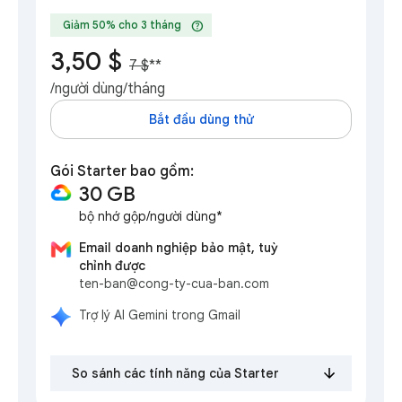
help
Giảm 50% cho 3 tháng
3,50 $
7 $
**
/người dùng/tháng
Bắt đầu dùng thử
Gói Starter bao gồm:
30 GB
bộ nhớ gộp/người dùng*
Email doanh nghiệp bảo mật, tuỳ
chỉnh được
ten-ban@cong-ty-cua-ban.com
Trợ lý AI Gemini trong Gmail
So sánh các tính năng của Starter