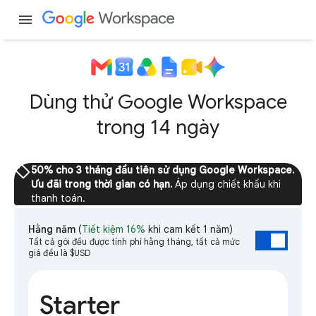
menu
Dùng thử Google Workspace
trong 14 ngày
sell
50% cho 3 tháng đầu tiên sử dụng Google Workspace.
Ưu đãi trong thời gian có hạn.
Áp dụng chiết khấu khi
thanh toán.
Hằng năm
(
Tiết kiệm 16%
khi cam kết 1 năm)
Tất cả gói đều được tính phí hằng tháng, tất cả mức
giá đều là $USD
Starter