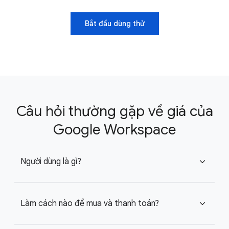
Bắt đầu dùng thử
Câu hỏi thường gặp về giá của
Google Workspace
Người dùng là gì?
expand_more
Làm cách nào để mua và thanh toán?
expand_more