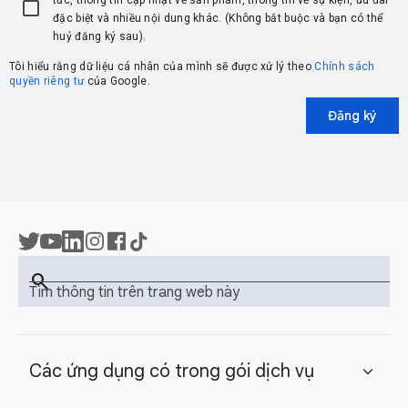
tức, thông tin cập nhật về sản phẩm, thông tin về sự kiện, ưu đãi
đặc biệt và nhiều nội dung khác. (Không bắt buộc và bạn có thể
huỷ đăng ký sau).
Tôi hiểu rằng dữ liệu cá nhân của mình sẽ được xử lý theo
Chính sách
quyền riêng tư
của Google.
Đăng ký
search
Tìm thông tin trên trang web này
Các ứng dụng có trong gói dịch vụ
expand_more