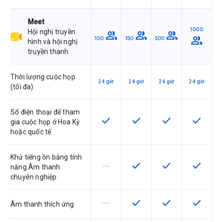
Meet
1000
Hội nghị truyền
group
group
group
group
100
150
500
hình và hội nghị
truyền thanh
Thời lượng cuộc họp
24 giờ
24 giờ
24 giờ
24 giờ
(tối đa)
Số điện thoại để tham
check
check
check
check
SKU có hỗ trợ tính năng này
SKU có hỗ trợ tính năng nà
SKU có hỗ trợ tín
SKU có h
gia cuộc họp ở Hoa Kỳ
hoặc quốc tế
Khử tiếng ồn bằng tính
horizontal_rule
check
check
check
SKU này không hỗ trợ tính năng này
SKU có hỗ trợ tính năng nà
SKU có hỗ trợ tín
SKU có h
năng Âm thanh
chuyên nghiệp
horizontal_rule
check
check
check
SKU này không hỗ trợ tính năng này
SKU có hỗ trợ tính năng nà
SKU có hỗ trợ tín
SKU có h
Âm thanh thích ứng