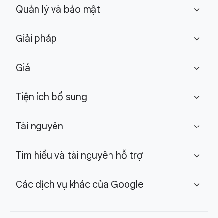
Quản lý và bảo mật
expand_more
Giải pháp
expand_more
Giá
expand_more
Tiện ích bổ sung
expand_more
Tài nguyên
expand_more
Tìm hiểu và tài nguyên hỗ trợ
expand_more
Các dịch vụ khác của Google
expand_more