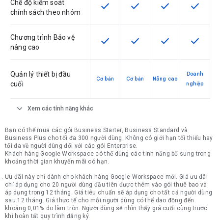
Chế độ kiểm soát
check
check
check
check
SKU có hỗ trợ tính năng này
SKU có hỗ trợ tính năng nà
SKU có hỗ trợ tín
SKU có h
chính sách theo nhóm
Chương trình Bảo vệ
check
check
check
check
SKU có hỗ trợ tính năng này
SKU có hỗ trợ tính năng nà
SKU có hỗ trợ tín
SKU có h
nâng cao
Quản lý thiết bị đầu
Doanh
Cơ bản
Cơ bản
Nâng cao
cuối
nghiệp
expand_more
Xem các tính năng khác
Bạn có thể mua các gói Business Starter, Business Standard và
Business Plus cho tối đa 300 người dùng. Không có giới hạn tối thiểu hay
tối đa về người dùng đối với các gói Enterprise.
Khách hàng Google Workspace có thể dùng các tính năng bổ sung trong
khoảng thời gian khuyến mãi có hạn.
Ưu đãi này chỉ dành cho khách hàng Google Workspace mới. Giá ưu đãi
chỉ áp dụng cho 20 người dùng đầu tiên được thêm vào gói thuê bao và
áp dụng trong 12 tháng. Giá tiêu chuẩn sẽ áp dụng cho tất cả người dùng
sau 12 tháng. Giá thực tế cho mỗi người dùng có thể dao động đến
khoảng 0,01% do làm tròn. Người dùng sẽ nhìn thấy giá cuối cùng trước
khi hoàn tất quy trình đăng ký.