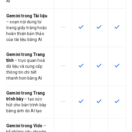
AI
Gemini trong Tài liệu
– soạn nội dung từ
horizontal_rule
check
check
check
SKU này không hỗ trợ tính năng này
SKU có hỗ trợ tính năng nà
SKU có hỗ trợ tín
SKU có h
trang giấy trắng hoặc
hoàn thiện bản thảo
của tài liệu bằng AI
Gemini trong Trang
tính
– trực quan hoá
horizontal_rule
check
check
check
SKU này không hỗ trợ tính năng này
SKU có hỗ trợ tính năng nà
SKU có hỗ trợ tín
SKU có h
dữ liệu và cung cấp
thông tin chi tiết
nhanh hơn bằng AI
Gemini trong Trang
trình bày
– tạo sức
horizontal_rule
check
check
check
SKU này không hỗ trợ tính năng này
SKU có hỗ trợ tính năng nà
SKU có hỗ trợ tín
SKU có h
hút cho bản trình bày
bằng ảnh do AI tạo
Gemini trong Vids
–
kể những câu chuyện