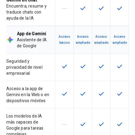
Gemini en Chat
:
Encuentra, resume y
horizontal_rule
check
check
check
Esta función no está disponible en
Esta función está disponi
Esta función está
Esta fun
traduce chats con
ayuda de la IA
App de Gemini
Acceso
Acceso
Acceso
Acceso
Asistente de IA
básico
ampliado
ampliado
ampliado
de Google
Seguridad y
check
check
check
check
Esta función está disponible en e
Esta función está disponi
Esta función está
Esta fun
privacidad de nivel
empresarial
Acceso a la app de
check
check
check
check
Esta función está disponible en e
Esta función está disponi
Esta función está
Esta fun
Gemini en la Web o en
dispositivos móviles
Los modelos de IA
más capaces de
horizontal_rule
check
check
check
Esta función no está disponible en
Esta función está disponi
Esta función está
Esta fun
Google para tareas
complejas