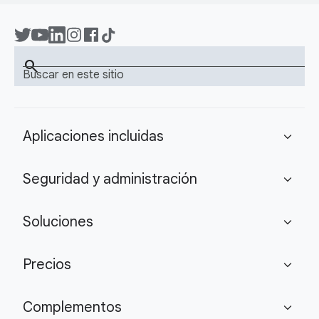
search
Buscar en este sitio
Aplicaciones incluidas
expand_more
Seguridad y administración
expand_more
Soluciones
expand_more
Precios
expand_more
Complementos
expand_more