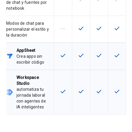
de chat y fuentes por
notebook
Modos de chat para
horizontal_rule
check
check
check
Esta función no está disponible en
Esta función está disponi
Esta función está
Esta fun
personalizar el estilo y
la duración
AppSheet
check
check
check
check
Esta función está disponible en e
Esta función está disponi
Esta función está
Esta fun
Crea apps sin
escribir código
Workspace
Studio
automatiza tu
check
check
check
check
Esta función está disponible en e
Esta función está disponi
Esta función está
Esta fun
jornada laboral
con agentes de
IA inteligentes