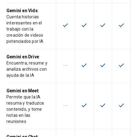
Gemini en Vids
:
Cuenta historias
interesantes en el
check
check
check
check
Esta función está disponible en e
Esta función está disponi
Esta función está
Esta fun
trabajo con la
creación de videos
potenciados por IA
Gemini en Drive
:
Encuentra, resume y
horizontal_rule
check
check
check
Esta función no está disponible en
Esta función está disponi
Esta función está
Esta fun
analiza archivos con
ayuda de la IA
Gemini en Meet
:
Permite que la IA
resuma y traduzca
horizontal_rule
check
check
check
Esta función no está disponible en
Esta función está disponi
Esta función está
Esta fun
contenido, y tome
notas en las
reuniones