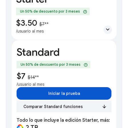
help
Un 50% de descuento por 3 meses
$3.50
$7
**
expand_more
/usuario al mes
Standard
help
Un 50% de descuento por 3 meses
$7
$14
**
/usuario al mes
Iniciar la prueba
Comparar Standard funciones
Todo lo que incluye la edición Starter, más:
2 TB