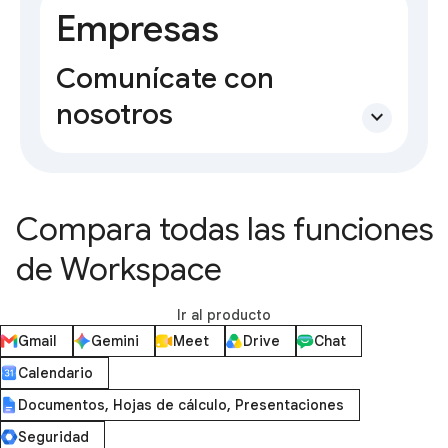
Empresas
Comunícate con
nosotros
expand_more
Compara todas las funciones
de Workspace
Ir al producto
Gmail
Gemini
Meet
Drive
Chat
Calendario
Documentos, Hojas de cálculo, Presentaciones
Seguridad