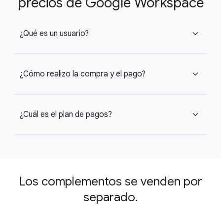
precios de Google Workspace
¿Qué es un usuario?
expand_more
¿Cómo realizo la compra y el pago?
expand_more
¿Cuál es el plan de pagos?
expand_more
Los complementos se venden por
separado.