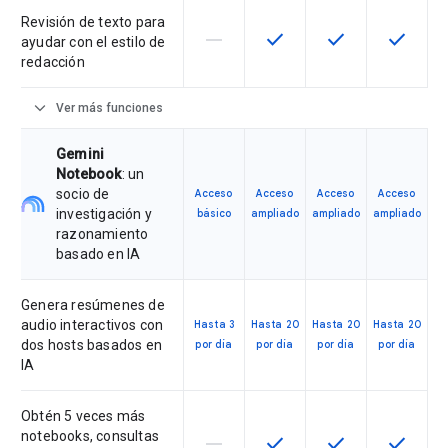
Revisión de texto para
horizontal_rule
check
check
check
Esta función no está disponible en
Esta función está disponi
Esta función está
Esta fun
ayudar con el estilo de
redacción
expand_more
Ver más funciones
Gemini
Notebook
: un
socio de
Acceso
Acceso
Acceso
Acceso
investigación y
básico
ampliado
ampliado
ampliado
razonamiento
basado en IA
Genera resúmenes de
audio interactivos con
Hasta 3
Hasta 20
Hasta 20
Hasta 20
dos hosts basados en
por día
por día
por día
por día
IA
Obtén 5 veces más
notebooks, consultas
horizontal_rule
check
check
check
Esta función no está disponible en
Esta función está disponi
Esta función está
Esta fun