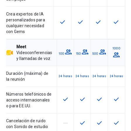
Crea expertos de IA
personalizados para
check
check
check
check
Esta función está disponible en e
Esta función está disponi
Esta función está
Esta fun
cualquier necesidad
con Gems
Meet
1000
group
group
group
Videoconferencias
group
100
150
500
y llamadas de voz
Duración (máxima) de
24 horas
24 horas
24 horas
24 horas
la reunión
Números telefónicos de
check
check
check
check
Esta función está disponible en 
Esta función está dispon
Esta función est
Esta fun
acceso internacionales
o para EE.UU.
Cancelación de ruido
horizontal_rule
check
check
check
Esta función no está disponible 
Esta función está dispon
Esta función est
Esta fun
con Sonido de estudio