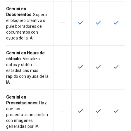
Gemini en
Documentos
: Supera
el bloqueo creativo o
horizontal_rule
check
check
check
Esta función no está disponible en
Esta función está disponi
Esta función está
Esta fun
pule borradores de
documentos con
ayuda de la IA
Gemini en Hojas de
cálculo
: Visualiza
datos y obtén
horizontal_rule
check
check
check
Esta función no está disponible en
Esta función está disponi
Esta función está
Esta fun
estadísticas más
rápido con ayuda de la
IA
Gemini en
Presentaciones
: Haz
que tus
horizontal_rule
check
check
check
Esta función no está disponible en
Esta función está disponi
Esta función está
Esta fun
presentaciones brillen
con imágenes
generadas por IA