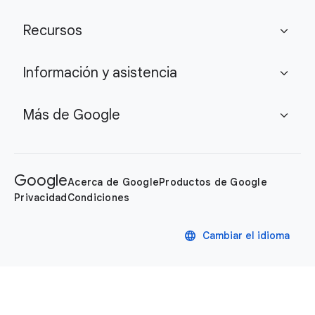
Recursos
expand_more
Información y asistencia
expand_more
Más de Google
expand_more
Google
Acerca de Google
Productos de Google
Privacidad
Condiciones
language
Cambiar el idioma