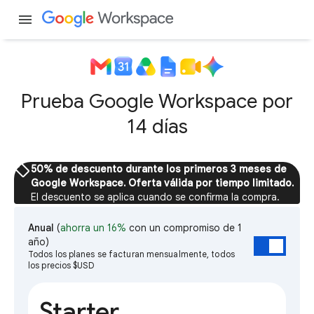
menu
Prueba Google Workspace por
14 días
sell
50% de descuento durante los primeros 3 meses de
Google Workspace. Oferta válida por tiempo limitado.
El descuento se aplica cuando se confirma la compra.
Anual
(
ahorra un 16%
con un compromiso de 1
año)
Todos los planes se facturan mensualmente, todos
los precios $USD
Starter