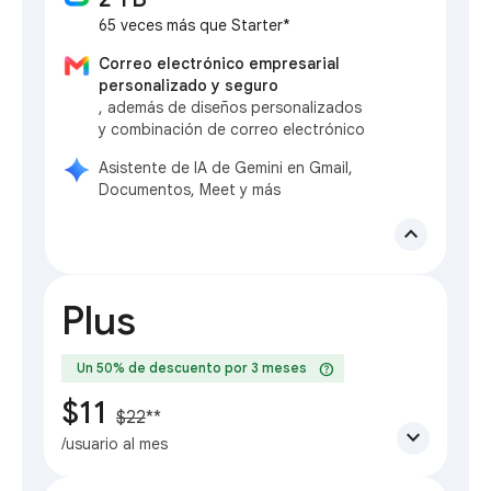
65 veces más que Starter*
Correo electrónico empresarial
personalizado y seguro
, además de diseños personalizados
y combinación de correo electrónico
Asistente de IA de Gemini en Gmail,
Documentos, Meet y más
expand_less
Plus
help
Un 50% de descuento por 3 meses
$11
$22
**
expand_more
/usuario al mes