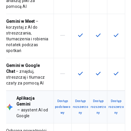
analizuj pliki za
pomocą AI
Gemini w Meet
–
korzystaj z AI do
streszczania,
horizontal_rule
check
check
check
Ta funkcja nie jest dostępna w ra
Ta funkcja jest dostępna 
Ta funkcja jest 
Ta funkc
tłumaczenia i robienia
notatek podczas
spotkań
Gemini w Google
Chat
– znajduj,
horizontal_rule
check
check
check
Ta funkcja nie jest dostępna w ra
Ta funkcja jest dostępna 
Ta funkcja jest 
Ta funkc
streszczaj i tłumacz
czaty za pomocą AI
Aplikacja
Dostęp
Dostęp
Dostęp
Dostęp
Gemini
podstawo
rozszerzo
rozszerzo
rozszerzo
– asystent AI od
wy
ny
ny
ny
Google
Ochrona prywatności