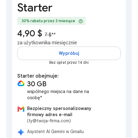
Starter
help
30% rabatu przez 3 miesiące
4,90 $
7 $
**
za użytkownika miesięcznie
Wypróbuj
Bez opłat przez 14 dni
Starter obejmuje:
30 GB
wspólnego miejsca na dane na
osobę*
Bezpieczny spersonalizowany
firmowy adres e-mail
(ty@twoja-firma.com)
Asystent AI Gemini w Gmailu