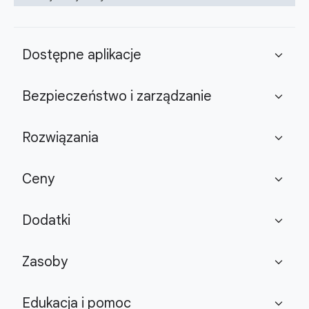
Dostępne aplikacje
expand_more
Bezpieczeństwo i zarządzanie
expand_more
Rozwiązania
expand_more
Ceny
expand_more
Dodatki
expand_more
Zasoby
expand_more
Edukacja i pomoc
expand_more