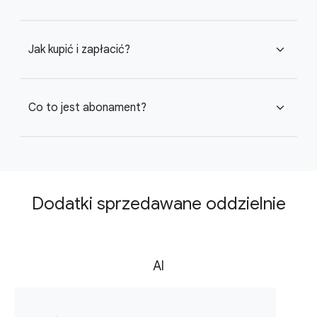
Jak kupić i zapłacić?
expand_more
Co to jest abonament?
expand_more
Dodatki sprzedawane oddzielnie
AI