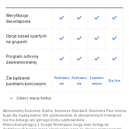
Weryfikacja
check
check
check
check
Ta funkcja jest dostępna w ramach
Ta funkcja jest dostępna 
Ta funkcja jest 
Ta funkc
dwuetapowa
Opcje zasad opartych
check
check
check
check
Ta funkcja jest dostępna w ramach
Ta funkcja jest dostępna 
Ta funkcja jest 
Ta funkc
na grupach
Program ochrony
check
check
check
check
Ta funkcja jest dostępna w ramach
Ta funkcja jest dostępna 
Ta funkcja jest 
Ta funkc
zaawansowanej
Zarządzanie
Podstawo
Podstawo
Zaawans
Dla firm
punktami końcowymi
we
we
owane
expand_more
Zobacz więcej funkcji
Abonamenty Business Starter, Business Standard i Business Plus można
kupić dla maksymalnie 300 użytkowników. W abonamentach Enterprise
nie ma dolnego ani górnego limitu użytkowników.
Klienci korzystający z Google Workspace mogą mieć dostęp do