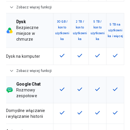
expand_more
Zobacz więcej funkcji
Dysk
30 GB /
2 TB /
5 TB /
5 TB na
Bezpieczne
konto
konto
konto
użytkowni
miejsce w
użytkowni
użytkowni
użytkowni
ka i więcej
chmurze
ka
ka
ka
check
check
check
check
Ta funkcja jest dostępna w ramach
Ta funkcja jest dostępna 
Ta funkcja jest 
Ta funkc
Dysk na komputer
expand_more
Zobacz więcej funkcji
Google Chat
check
check
check
check
Ta funkcja jest dostępna w ramach
Ta funkcja jest dostępna 
Ta funkcja jest 
Ta funkc
Rozmowy
zespołowe
Domyślne włączanie
check
check
check
check
Ta funkcja jest dostępna w ramach
Ta funkcja jest dostępna 
Ta funkcja jest 
Ta funkc
i wyłączanie historii