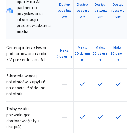
oparty na AI
Dostęp
Dostęp
Dostęp
Dostęp
partner do
podstaw
rozszerz
rozszerz
rozszerz
pozyskiwania
owy
ony
ony
ony
informacji i
przeprowadzania
analiz
Generuj interaktywne
Maks.
Maks.
Maks.
Maks.
podsumowania audio
20 dzienn
20 dzienn
20 dzienn
3 dziennie
z 2 prezenterami AI
ie
ie
ie
5-krotnie więcej
notatników, zapytań
horizontal_rule
check
check
check
Ta funkcja nie jest dostępna w ra
Ta funkcja jest dostępna
Ta funkcja jest 
Ta funkc
na czacie i źródeł na
notatnik
Tryby czatu
pozwalające
horizontal_rule
check
check
check
Ta funkcja nie jest dostępna w ra
Ta funkcja jest dostępna
Ta funkcja jest 
Ta funkc
dostosować styl i
długość