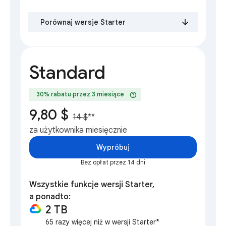
Porównaj wersje Starter
Standard
help
30% rabatu przez 3 miesiące
9,80 $
14 $
**
za użytkownika miesięcznie
Wypróbuj
Bez opłat przez 14 dni
Wszystkie funkcje wersji Starter,
a ponadto:
2 TB
65 razy więcej niż w wersji Starter*