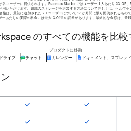
供されます。Business Starter ではユーザー 1 人あたり 30 GB、Business Stan
ご利用いただけます。組織のストレージを追加する方法について詳しくは、ヘルプセ
のお試し価格は、最初に追加された 20 ユーザーについて 12 か月間に限り提供され
ザーあたりの実際の料金には最大 0.01% の誤差があります。最終的な金額は、
rkspace のすべての機能を比
プロダクトに移動
ドライブ
チャット
カレンダー
ドキュメント、スプレッ
ョン
check
check
この機能は該当の SKU で利用できます
この機能は該当の SK
check
check
この機能は該当の SKU で利用できます
この機能は該当の SK