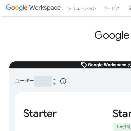
ソリューション
サービス
Googl
sell
Google Worksp
info
ユーザー
Starter
Sta
3 か月間