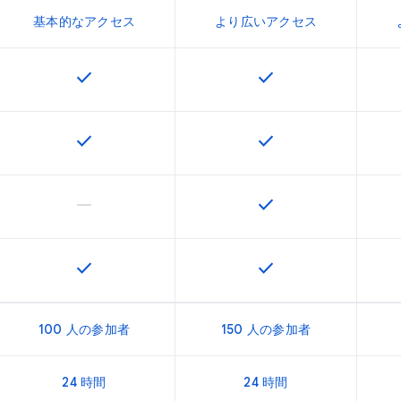
基本的なアクセス
より広いアクセス
check
check
この機能は該当の SKU で利用できます
この機能は該当の SK
check
check
この機能は該当の SKU で利用できます
この機能は該当の SK
horizontal_rule
check
この機能は該当の SKU でサポートされていません
この機能は該当の SK
check
check
この機能は該当の SKU で利用できます
この機能は該当の SK
100 人の参加者
150 人の参加者
24 時間
24 時間