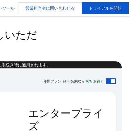
ンソール
営業担当者に問い合わせる
トライアルを開始
お試しいただ
入手続き時に適用されます。
年間プラン
（1 年契約なら
16% お得
）
エンタープライ
ズ