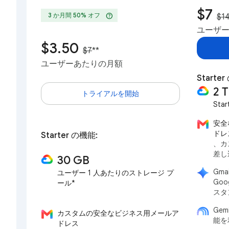
$7
help
3 か月間 50% オフ
$1
ユーザ
$3.50
$7
**
ユーザーあたりの月額
Start
2 
トライアルを開始
Star
安全
ドレ
Starter の機能:
、カ
差し
30 GB
Gma
ユーザー 1 人あたりのストレージ プ
Goo
ール*
スタ
Gem
カスタムの安全なビジネス用メールア
能を
ドレス