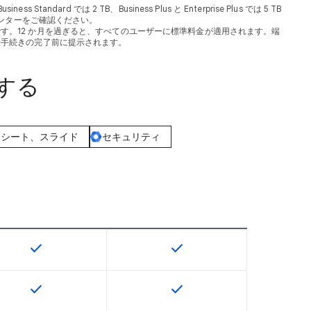
dard では 2 TB、Business Plus と Enterprise Plus では 5 TB
ンターをご確認ください。
るものです。12 か月を過ぎると、すべてのユーザーに標準料金が適用されます。端
登録手続きの完了前に提示されます。
較する
ドシート、スライド
セキュリティ
check
check
U で利用できます
この機能は該当の SKU で利用できます
この機能は該当の SKU で
check
check
U で利用できます
この機能は該当の SKU で利用できます
この機能は該当の SKU で