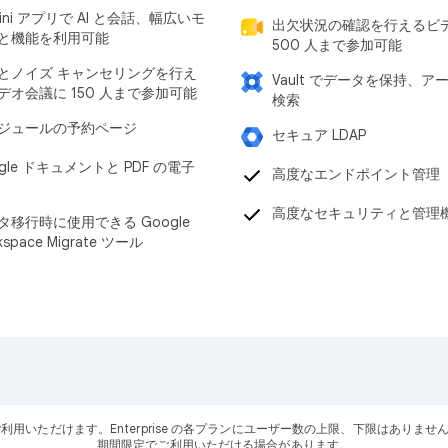
ini アプリで AI と会話、幅広いモ
出欠状況の確認を行えるビ
と機能を利用可能
500 人まで参加可能
とノイズ キャンセリングを行え
Vault でデータを保持、ア
デオ会議に 150 人まで参加可能
検索
ジュールの予約ページ
セキュア LDAP
gle ドキュメントと PDF の電子
高度なエンドポイント管理
高度なセキュリティと管理
タ移行時に使用できる Google
kspace Migrate ツール
ーザーにご利用いただけます。Enterprise の各プランにユーザー数の上限、下限はありませ
期間限定でご利用いただける場合があります。