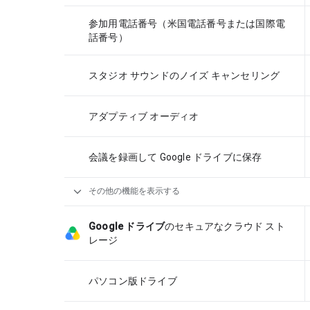
参加用電話番号（米国電話番号または国際電
話番号）
スタジオ サウンドのノイズ キャンセリング
アダプティブ オーディオ
会議を録画して Google ドライブに保存
expand_more
その他の機能を表示する
Google ドライブ
のセキュアなクラウド スト
レージ
パソコン版ドライブ