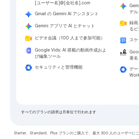
[ユーザー名]@[会社名].com
Gem
デル
Gmail の Gemini AI アシスタント
録画
Gemini アプリで AI とチャット
るビ
ビデオ会議（100 人まで参加可能）
スケ
Google Vids: AI 搭載の動画作成およ
Goo
び編集ツール
署名
セキュリティと管理機能
デー
Wor
すべてのプランの請求は月単位で行われます
Starter、Standard、Plus プランのご購入で、最大 300 人のユ