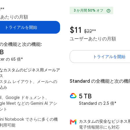
4
**
help
3 か月間 50% オフ
ーあたりの月額
トライアルを開始
$11
$22
**
ユーザーあたりの月額
er の全機能と次の機能:
TB
トライアルを開始
ter の 65 倍*
なカスタムのビジネス用メールア
ス
Standard の全機能と次の機
スタム レイアウト、メールへの
込み
5 TB
il、Google ドキュメント、
gle Meet などの Gemini AI アシ
Standard の 2.5 倍*
ント
ini Notebook でさらに多くの機
カスタムの安全なビジネス
利用可能
電子情報開示にも対応