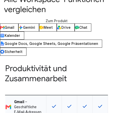
vergleichen
Zum Produkt
Gmail
Gemini
Meet
Drive
Chat
Kalender
Google Docs, Google Sheets, Google Präsentationen
Sicherheit
Produktivität und
Zusammenarbeit
Gmail
–
check
check
check
check
Diese Funktion ist für die Artikel
Diese Funktion ist für die
Diese Funktion is
Diese Fu
Geschäftliche
E‑Mail-Adressen