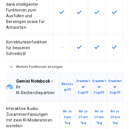
dank intelligenter
Funktionen zum
check
check
check
check
Diese Funktion ist für die Artikel
Diese Funktion ist für die
Diese Funktion is
Diese Fu
Ausfüllen und
Bereinigen sowie für
Antworten
Korrekturlesefunktion
horizontal_rule
check
check
check
Diese Funktion ist für die Artikeln
Diese Funktion ist für die
Diese Funktion is
Diese Fu
für besseren
Schreibstil
expand_more
Weitere Funktionen anzeigen
Gemini Notebook
–
Erweitert
Erweitert
Erweitert
Basiszu
Ihr
er
er
er
griff
KI‑Recherchepartner
Zugriff
Zugriff
Zugriff
Interaktive Audio-
Bis zu
Bis zu
Bis zu
Bis zu
Zusammenfassungen
3 pro
20 pro
20 pro
20 pro
mit zwei KI-Moderatoren
Tag
Tag
Tag
Tag
erstellen