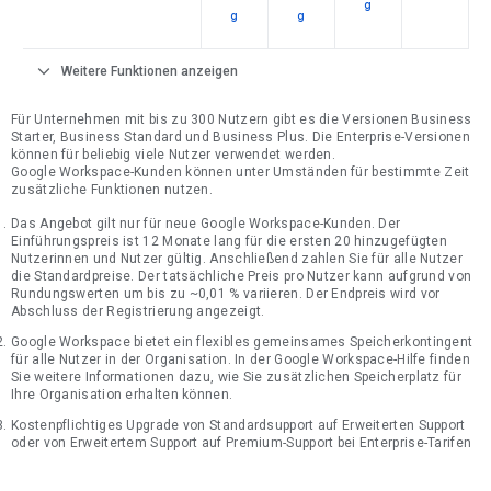
g
g
g
expand_more
Weitere Funktionen anzeigen
Für Unternehmen mit bis zu 300 Nutzern gibt es die Versionen Business
Starter, Business Standard und Business Plus. Die Enterprise-Versionen
können für beliebig viele Nutzer verwendet werden.
Google Workspace-Kunden können unter Umständen für bestimmte Zeit
zusätzliche Funktionen nutzen.
Das Angebot gilt nur für neue Google Workspace-Kunden. Der
Einführungspreis ist 12 Monate lang für die ersten 20 hinzugefügten
Nutzerinnen und Nutzer gültig. Anschließend zahlen Sie für alle Nutzer
die Standardpreise. Der tatsächliche Preis pro Nutzer kann aufgrund von
Rundungswerten um bis zu ~0,01 % variieren. Der Endpreis wird vor
Abschluss der Registrierung angezeigt.
Google Workspace bietet ein flexibles gemeinsames Speicherkontingent
für alle Nutzer in der Organisation. In der Google Workspace-Hilfe finden
Sie weitere Informationen dazu, wie Sie zusätzlichen Speicherplatz für
Ihre Organisation erhalten können.
Kostenpflichtiges Upgrade von Standardsupport auf Erweiterten Support
oder von Erweitertem Support auf Premium-Support bei Enterprise-Tarifen