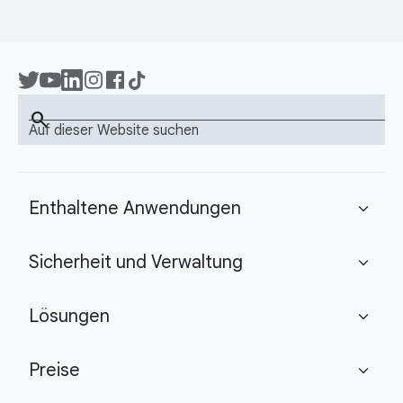
search
Auf dieser Website suchen
Enthaltene Anwendungen
expand_more
Sicherheit und Verwaltung
expand_more
Lösungen
expand_more
Preise
expand_more