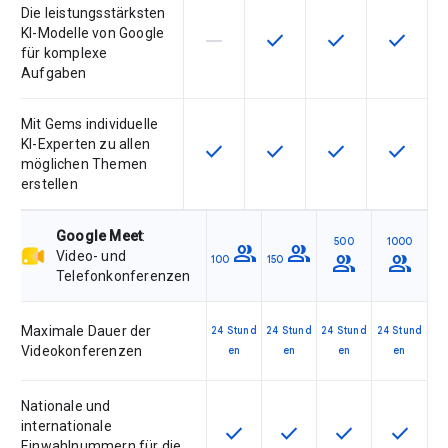
Die leistungsstärksten
KI-Modelle von Google
horizontal_rule
check
check
check
Diese Funktion ist für die Artikeln
Diese Funktion ist für die
Diese Funktion is
Diese Fu
für komplexe
Aufgaben
Mit Gems individuelle
KI-Experten zu allen
check
check
check
check
Diese Funktion ist für die Artikel
Diese Funktion ist für die
Diese Funktion is
Diese Fu
möglichen Themen
erstellen
Google Meet
:
500
1000
group
group
Video- und
group
group
100
150
Telefonkonferenzen
Maximale Dauer der
24 Stund
24 Stund
24 Stund
24 Stund
Videokonferenzen
en
en
en
en
Nationale und
internationale
check
check
check
check
Diese Funktion ist für die Artik
Diese Funktion ist für d
Diese Funktion i
Diese Fu
Einwahlnummern für die