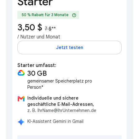
Starter
help
50 % Rabatt für 3 Monate
3,50 $
7 $
**
/ Nutzer und Monat
Jetzt testen
Starter umfasst:
30 GB
gemeinsamer Speicherplatz pro
Person*
Individuelle und sichere
geschäftliche E‑Mail-Adressen,
z. B. IhrName@IhrUnternehmen.de
KI-Assistent Gemini in Gmail