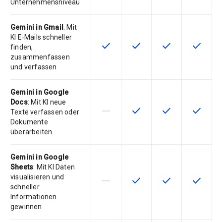
Unternehmensniveau
Gemini in Gmail
: Mit
KI E‑Mails schneller
check
check
check
check
Diese Funktion ist für die Artikel
Diese Funktion ist für die
Diese Funktion is
Diese Fu
finden,
zusammenfassen
und verfassen
Gemini in Google
Docs
: Mit KI neue
horizontal_rule
check
check
check
Diese Funktion ist für die Artikeln
Diese Funktion ist für die
Diese Funktion is
Diese Fu
Texte verfassen oder
Dokumente
überarbeiten
Gemini in Google
Sheets
: Mit KI Daten
visualisieren und
horizontal_rule
check
check
check
Diese Funktion ist für die Artikeln
Diese Funktion ist für die
Diese Funktion is
Diese Fu
schneller
Informationen
gewinnen