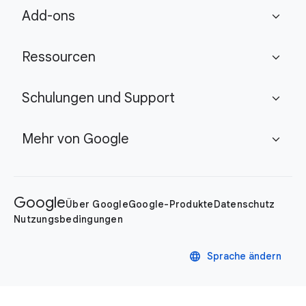
Add-ons
expand_more
Ressourcen
expand_more
Schulungen und Support
expand_more
Mehr von Google
expand_more
Google
Über Google
Google-Produkte
Datenschutz
Nutzungsbedingungen
language
Sprache ändern