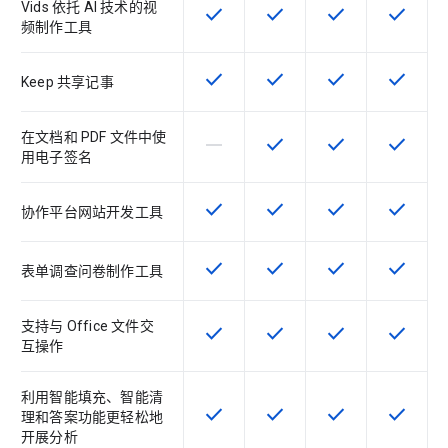
Vids 依托 AI 技术的视
check
check
check
check
该 SKU 提供此功能
该 SKU 提供此功能
该 SKU 提供此功
该 SKU
频制作工具
check
check
check
check
该 SKU 提供此功能
该 SKU 提供此功能
该 SKU 提供此功
该 SKU
Keep 共享记事
在文档和 PDF 文件中使
horizontal_rule
check
check
check
该 SKU 不支持此功能
该 SKU 提供此功能
该 SKU 提供此功
该 SKU
用电子签名
check
check
check
check
该 SKU 提供此功能
该 SKU 提供此功能
该 SKU 提供此功
该 SKU
协作平台网站开发工具
check
check
check
check
该 SKU 提供此功能
该 SKU 提供此功能
该 SKU 提供此功
该 SKU
表单调查问卷制作工具
支持与 Office 文件交
check
check
check
check
该 SKU 提供此功能
该 SKU 提供此功能
该 SKU 提供此功
该 SKU
互操作
利用智能填充、智能清
check
check
check
check
该 SKU 提供此功能
该 SKU 提供此功能
该 SKU 提供此功
该 SKU
理和答案功能更轻松地
开展分析