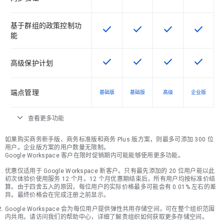
基于群组的政策控制功
check
check
check
check
该 SKU 提供此功能
该 SKU 提供此功能
该 SKU 提供此功
该 SKU
能
check
check
check
check
该 SKU 提供此功能
该 SKU 提供此功能
该 SKU 提供此功
该 SKU
高级保护计划
端点管理
基础版
基础版
高级
企业版
expand_more
查看更多功能
如果购买商务新手版、商务标准版和商务 Plus 版方案，则最多可添加 300 位
用户。企业版方案的用户数量无限制。
Google Workspace 客户在限时促销期内可能能够使用更多功能。
优惠仅适用于 Google Workspace 新客户。只有最先添加的 20 位用户能以此
初次体验价使用服务 12 个月。12 个月优惠期结束后，所有用户均按标准价结
算。由于四舍五入的原因，每位用户的实际价格最多可能会有 0.01% 左右的差
异。最终价格会在完成注册之前显示。
Google Workspace 会为每位用户提供弹性共用存储空间，可在整个组织范围
内共用。请访问我们的帮助中心，详细了解贵组织如何获取更多存储空间。