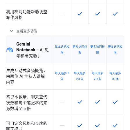
利用校对功能帮助调整
horizontal_rule
check
check
check
该 SKU 不支持此功能
该 SKU 提供此功能
该 SKU 提供此功
该 SKU
写作风格
expand_more
查看更多功能
Gemini
基本访问权
更多访问权
更多访问权
更多访问权
Notebook
– AI 思
限
限
限
限
考和研究助手
生成互动式音频概览，
每天最多 3
每天最多
每天最多
每天最多
由两位 AI 主持人讲解
条
20 条
20 条
20 条
内容
笔记本数量、聊天查询
horizontal_rule
check
check
check
该 SKU 不支持此功能
该 SKU 提供此功能
该 SKU 提供此功
该 SKU
次数和每个笔记本的来
源数增至 5 倍
可自定义风格和长度的
horizontal_rule
check
check
check
该 SKU 不支持此功能
该 SKU 提供此功能
该 SKU 提供此功
该 SKU
聊天模式