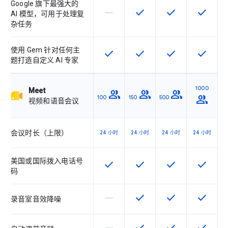
Google 旗下最强大的
horizontal_rule
check
check
check
该 SKU 不支持此功能
该 SKU 提供此功能
该 SKU 提供此功
该 SKU
AI 模型，可用于处理复
杂任务
使用 Gem 针对任何主
check
check
check
check
该 SKU 提供此功能
该 SKU 提供此功能
该 SKU 提供此功
该 SKU
题打造自定义 AI 专家
1000
Meet
group
group
group
group
100
150
500
视频和语音会议
会议时长（上限）
24 小时
24 小时
24 小时
24 小时
美国或国际拨入电话号
check
check
check
check
该 SKU 提供此功能
该 SKU 提供此功能
该 SKU 提供此功
该 SKU
码
horizontal_rule
check
check
check
该 SKU 不支持此功能
该 SKU 提供此功能
该 SKU 提供此功
该 SKU
录音室音效降噪