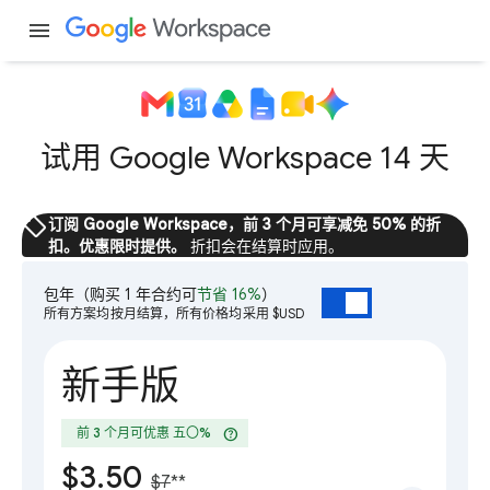
menu
试用 Google Workspace 14 天
sell
订阅 Google Workspace，前 3 个月可享减免 50% 的折
扣。优惠限时提供。
折扣会在结算时应用。
包年
（购买 1 年合约可
节省 16%
）
所有方案均按月结算，所有价格均采用 $USD
新手版
help
前 3 个月可优惠 五〇%
$3.50
$7
**