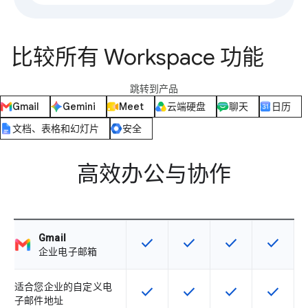
比较所有 Workspace 功能
跳转到产品
Gmail
Gemini
Meet
云端硬盘
聊天
日历
文档、表格和幻灯片
安全
高效办公与协作
Gmail
check
check
check
check
该 SKU 提供此功能
该 SKU 提供此功能
该 SKU 提供此功
该 SKU
企业电子邮箱
适合您企业的自定义电
check
check
check
check
该 SKU 提供此功能
该 SKU 提供此功能
该 SKU 提供此功
该 SKU
子邮件地址