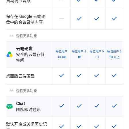
horizontal_rule
check
check
check
该 SKU 不支持此功能
该 SKU 提供此功能
该 SKU 提供此功
该 SKU
自动调节音频
保存在 Google 云端硬
horizontal_rule
check
check
check
该 SKU 不支持此功能
该 SKU 提供此功能
该 SKU 提供此功
该 SKU
盘中的会议录制内容
expand_more
查看更多功能
云端硬盘
每位用户
每位用户 2
每位用户 5
每位用户 5
安全的云端存储
30 GB
TB
TB
TB 以上
空间
check
check
check
check
该 SKU 提供此功能
该 SKU 提供此功能
该 SKU 提供此功
该 SKU
桌面版云端硬盘
expand_more
查看更多功能
Chat
check
check
check
check
该 SKU 提供此功能
该 SKU 提供此功能
该 SKU 提供此功
该 SKU
团队即时通讯
默认开启或关闭历史记
check
check
check
check
该 SKU 提供此功能
该 SKU 提供此功能
该 SKU 提供此功
该 SKU