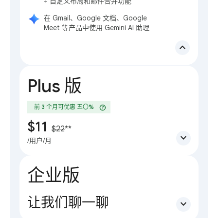
+ 自定义布局和邮件合并功能
在 Gmail、Google 文档、Google
Meet 等产品中使用 Gemini AI 助理
expand_less
Plus 版
help
前 3 个月可优惠 五〇%
$11
$22
**
expand_more
/用户/月
企业版
让我们聊一聊
expand_more