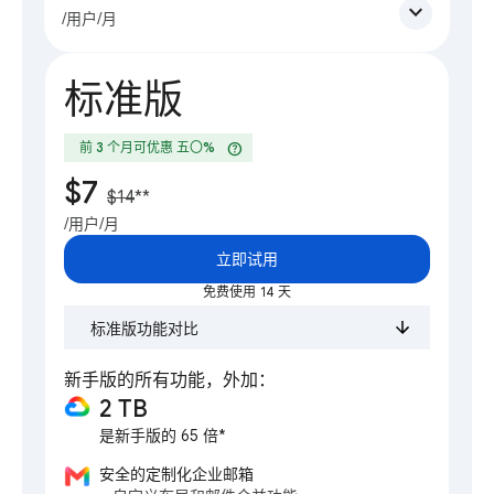
expand_more
/用户/月
标准版
help
前 3 个月可优惠 五〇%
$7
$14
**
/用户/月
立即试用
免费使用 14 天
标准版功能对比
新手版的所有功能，外加：
2 TB
是新手版的 65 倍*
安全的定制化企业邮箱