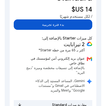
/ لكل مستخدم شهريًا
بدء فترة تجريبية
كل ميزات Starter بالإضافة إلى:
‫2 تيرابايت
أكثر بـ 65 مرة من خطة Starter*
عنوان بريد إلكتروني آمن لمؤسستك في
نطاق خاص
بالإضافة إلى تنسيقات مخصّصة وميزة "دمج
البريد"
‫Gemini، المساعد المستنِد إلى الذكاء
الاصطناعي في Gmail و"مستندات
Google" وMeet والمزيد
مقارنة ميزات Standard