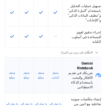
تسهيل عمليات التحليل
باستخدام "الملء الذكي"
check
check
check
check
تتوفّر هذه الميزة لرمز التخزين التعريفي
تتوفّر هذه الميزة لرمز التخزي
تتوفّر هذه الميزة لر
تتوفّر هذه
و"تنظيف البيانات الذكي"
و"الإجابات"
إجراء تدقيق لغوي
check
check
check
horizontal_rule
لا تتوفّر هذه الميزة لرمز التخزين التعري
تتوفّر هذه الميزة لرمز التخزي
تتوفّر هذه الميزة لر
تتوفّر هذه
للمساعدة في أسلوب
الكتابة
expand_more
الاطّلاع على مزيد من المزايا
‫Gemini
:
Notebook
شريكك في تقديم
وصول
وصول
وصول
وصول
الأفكار والبحث
أساسي
موسَّع
موسَّع
موسَّع
باستخدام الذكاء
الاصطناعي
إنشاء ملخّصات صوتية
تفاعلية مع اثنين من
ما يصل إلى
ما يصل إلى
ما يصل إلى
ما يصل إلى