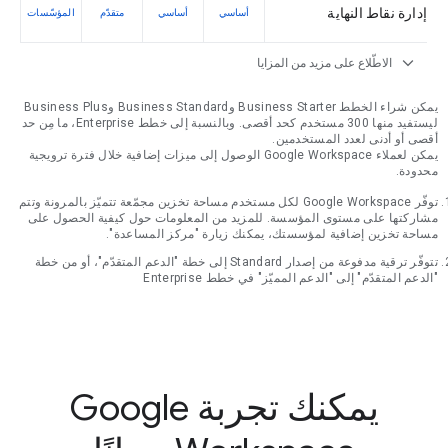
إدارة نقاط النهاية
أساسي
أساسي
متقدّم
المؤسّسات
expand_more
الاطّلاع على مزيد من المزايا
يمكن شراء الخطط Business Starter وBusiness Standard وBusiness Plus
ليستفيد منها 300 مستخدم كحد أقصى. وبالنسبة إلى خطط Enterprise، ما مِن حد
أقصى أو أدنى لعدد المستخدمين.
يمكن لعملاء Google Workspace الوصول إلى ميزات إضافية خلال فترة ترويجية
محدودة.
توفّر Google Workspace لكل مستخدم مساحة تخزين مجمّعة تتميّز بالمرونة وتتم
مشاركتها على مستوى المؤسسة. للمزيد من المعلومات حول كيفية الحصول على
مساحة تخزين إضافية لمؤسستك، يمكنك زيارة "مركز المساعدة".
تتوفّر ترقية مدفوعة من إصدار Standard إلى خطة "الدعم المتقدّم"، أو من خطة
"الدعم المتقدّم" إلى "الدعم المميّز" في خطط Enterprise
يمكنك تجربة Google