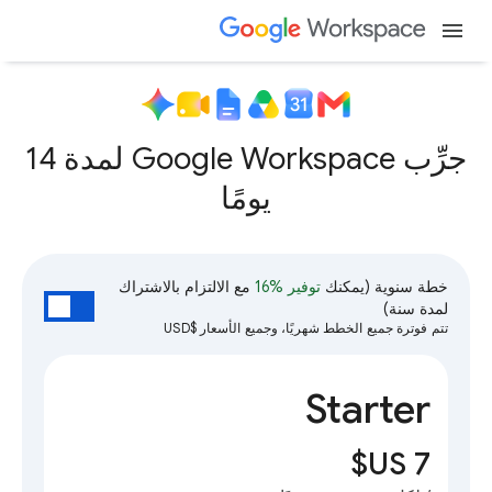
menu
جرِّب Google Workspace لمدة 14
يومًا
خطة سنوية
(يمكنك
توفير %16
مع الالتزام بالاشتراك
لمدة سنة)
تتم فوترة جميع الخطط شهريًا، وجميع الأسعار $USD
Starter