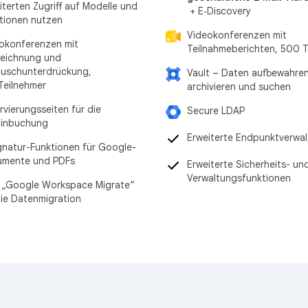
iterten Zugriff auf Modelle und
+ E‑Discovery
tionen nutzen
Videokonferenzen mit
okonferenzen mit
Teilnahmeberichten, 500 T
eichnung und
uschunterdrückung,
Vault – Daten aufbewahren
Teilnehmer
archivieren und suchen
rvierungsseiten für die
Secure LDAP
minbuchung
Erweiterte Endpunktverwa
gnatur-Funktionen für Google-
umente und PDFs
Erweiterte Sicherheits- un
Verwaltungsfunktionen
 „Google Workspace Migrate“
die Datenmigration