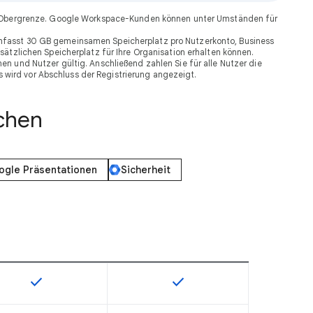
oder Obergrenze. Google Workspace-Kunden können unter Umständen für
 umfasst 30 GB gemeinsamen Speicherplatz pro Nutzerkonto, Business
sätzlichen Speicherplatz für Ihre Organisation erhalten können.
n und Nutzer gültig. Anschließend zahlen Sie für alle Nutzer die
 wird vor Abschluss der Registrierung angezeigt.
chen
ogle Präsentationen
Sicherheit
check
check
die Artikelnummer verfügbar
Diese Funktion ist für die Artikelnummer verfügbar
Diese Funktion ist für die Ar