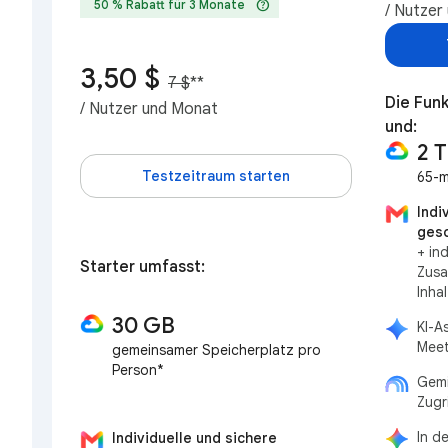
help
50 % Rabatt für 3 Monate
/ Nutzer
3,50 $
7 $
**
Die Funk
/ Nutzer und Monat
und:
2 
Testzeitraum starten
65-m
Indi
gesc
+ in
Starter umfasst:
Zusa
Inha
30 GB
KI-A
Meet
gemeinsamer Speicherplatz pro
Person*
Gemi
Zugr
In d
Individuelle und sichere