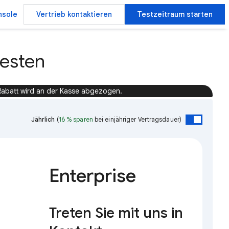
nsole
Vertrieb kontaktieren
Testzeitraum starten
testen
Rabatt wird an der Kasse abgezogen.
Jährlich
(
16 % sparen
bei einjähriger Vertragsdauer)
Enterprise
Treten Sie mit uns in