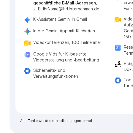
erwe
geschäftliche E‑Mail-Adressen,
Funk
z. B. IhrName@IhrUnternehmen.de
Vide
KI-Assistent Gemini in Gmail
Aufz
In der Gemini App mit KI chatten
Gerä
150 
Videokonferenzen, 100 Teilnehmer
Rese
Ter
Google Vids für KI-basierte
Videoerstellung und ‑bearbeitung
E‑Si
Dok
Sicherheits- und
Verwaltungsfunktionen
Tool
für 
Alle Tarife werden monatlich abgerechnet