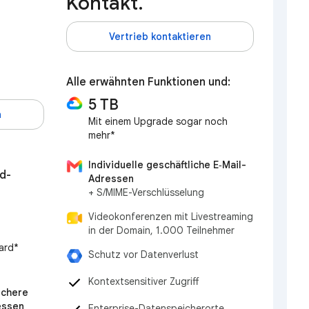
Kontakt.
Vertrieb kontaktieren
Alle erwähnten Funktionen und:
5 TB
n
Mit einem Upgrade sogar noch
mehr*
Individuelle geschäftliche E‑Mail-
d-
Adressen
+ S/MIME-Verschlüsselung
Videokonferenzen mit Livestreaming
in der Domain, 1.000 Teilnehmer
ard*
Schutz vor Datenverlust
Kontextsensitiver Zugriff
ichere
essen
Enterprise-Datenspeicherorte