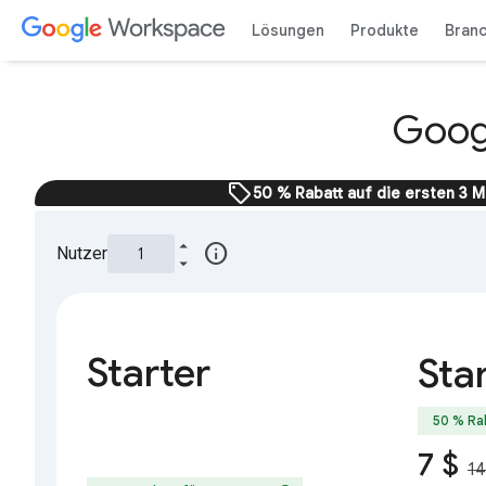
Lösungen
Produkte
Bran
Googl
sell
50 % Rabatt auf die ersten 3 
info
Nutzer
Starter
Sta
50 % Ra
7 $
14