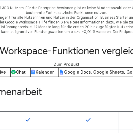
ximal 300 Nutzern. Für die Enterprise-Versionen gibt es keine Mindestanzahl 
bestimmte Zeit zusätzliche Funktionen nutzen.
ngent für alle Nutzerinnen und Nutzer in der Organisation. Business Starter
 der Google Workspace-Hilfe finden Sie weitere Informationen dazu, wie Sie zu
nführungspreis ist 12 Monate lang für die ersten 20 hinzugefügten Nutzerinne
er kann aufgrund von Rundungswerten um bis zu ~0,01 % variieren. Der Endpreis
e Workspace-Funktionen verglei
Zum Produkt
ive
Chat
Kalender
Google Docs, Google Sheets, Go
mmenarbeit
check
check
Diese Funktion ist für die Artikelnummer verfügbar
Diese Funktion ist für 