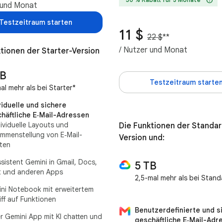
 und Monat
Testzeitraum starten
11 $
22 $
**
/ Nutzer und Monat
tionen der Starter-Version
TB
Testzeitraum starte
al mehr als bei Starter*
viduelle und sichere
häftliche E‑Mail-Adressen
dividuelle Layouts und
Die Funktionen der Standar
mmenstellung von E‑Mail-
Version und:
lten
ssistent Gemini in Gmail, Docs,
5 TB
 und anderen Apps
2,5-mal mehr als bei Stand
ni Notebook mit erweitertem
iff auf Funktionen
Benutzerdefinierte und s
er Gemini App mit KI chatten und
geschäftliche E‑Mail-Adr