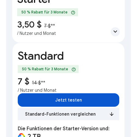
help
50 % Rabatt für 3 Monate
3,50 $
7 $
**
expand_more
/ Nutzer und Monat
Standard
help
50 % Rabatt für 3 Monate
7 $
14 $
**
/ Nutzer und Monat
Jetzt testen
Standard-Funktionen vergleichen
Die Funktionen der Starter-Version und:
2 TB