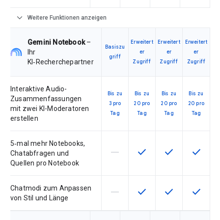
expand_more
Weitere Funktionen anzeigen
Gemini Notebook
–
Erweitert
Erweitert
Erweitert
Basiszu
Ihr
er
er
er
griff
KI‑Recherchepartner
Zugriff
Zugriff
Zugriff
Interaktive Audio-
Bis zu
Bis zu
Bis zu
Bis zu
Zusammenfassungen
3 pro
20 pro
20 pro
20 pro
mit zwei KI-Moderatoren
Tag
Tag
Tag
Tag
erstellen
5‑mal mehr Notebooks,
horizontal_rule
check
check
check
Diese Funktion ist für die Artik
Diese Funktion ist für d
Diese Funktion i
Diese Fu
Chatabfragen und
Quellen pro Notebook
Chatmodi zum Anpassen
horizontal_rule
check
check
check
Diese Funktion ist für die Artik
Diese Funktion ist für d
Diese Funktion i
Diese Fu
von Stil und Länge