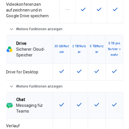
Videokonferenzen
horizontal_rule
check
check
check
Diese Funktion ist für die Artik
Diese Funktion ist für d
Diese Funktion i
Diese Fu
aufzeichnen und in
Google Drive speichern
expand_more
Weitere Funktionen anzeigen
Drive
:
5 TB pro
30 GB/Nut
2 TB/Nutz
5 TB/Nutz
Sicherer Cloud-
Nutzer +
zer
er
er
Speicher
mehr
check
check
check
check
Diese Funktion ist für die Artikel
Diese Funktion ist für die
Diese Funktion is
Diese Fu
Drive for Desktop
expand_more
Weitere Funktionen anzeigen
Chat
:
check
check
check
check
Diese Funktion ist für die Artikel
Diese Funktion ist für die
Diese Funktion is
Diese Fu
Messaging für
Teams
Verlauf