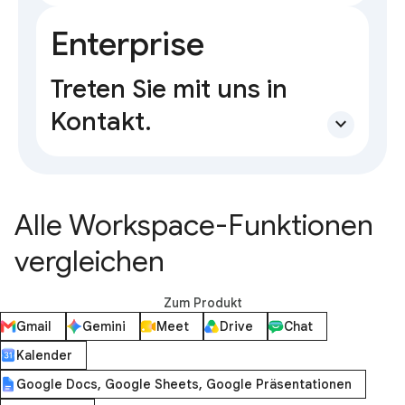
Enterprise
Treten Sie mit uns in
Kontakt.
expand_more
Alle Workspace-Funktionen
vergleichen
Zum Produkt
Gmail
Gemini
Meet
Drive
Chat
Kalender
Google Docs, Google Sheets, Google Präsentationen