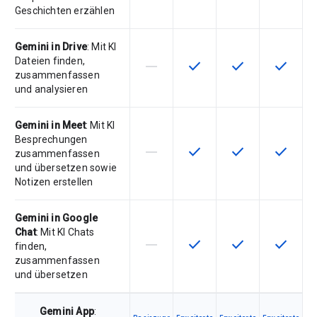
Geschichten erzählen
Gemini in Drive
: Mit KI
Dateien finden,
horizontal_rule
check
check
check
Diese Funktion ist für die Artikeln
Diese Funktion ist für die
Diese Funktion is
Diese Fu
zusammenfassen
und analysieren
Gemini in Meet
: Mit KI
Besprechungen
horizontal_rule
check
check
check
Diese Funktion ist für die Artikeln
Diese Funktion ist für die
Diese Funktion is
Diese Fu
zusammenfassen
und übersetzen sowie
Notizen erstellen
Gemini in Google
Chat
: Mit KI Chats
horizontal_rule
check
check
check
Diese Funktion ist für die Artikeln
Diese Funktion ist für die
Diese Funktion is
Diese Fu
finden,
zusammenfassen
und übersetzen
Gemini App
: