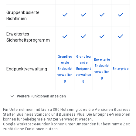
Gruppenbasierte
check
check
check
check
Diese Funktion ist für die Artikel
Diese Funktion ist für die
Diese Funktion is
Diese Fu
Richtlinien
Erweitertes
check
check
check
check
Diese Funktion ist für die Artikel
Diese Funktion ist für die
Diese Funktion is
Diese Fu
Sicherheitsprogramm
Grundleg
Grundleg
Erweiterte
ende
ende
Endpunkt
Endpunktverwaltung
Endpunkt
Endpunkt
Enterprise
verwaltun
verwaltun
verwaltun
g
g
g
expand_more
Weitere Funktionen anzeigen
Für Unternehmen mit bis zu 300 Nutzern gibt es die Versionen Business
Starter, Business Standard und Business Plus. Die Enterprise-Versionen
können für beliebig viele Nutzer verwendet werden.
Google Workspace-Kunden können unter Umständen für bestimmte Zeit
zusätzliche Funktionen nutzen.