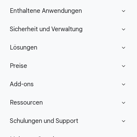
Enthaltene Anwendungen
expand_more
Sicherheit und Verwaltung
expand_more
Lösungen
expand_more
Preise
expand_more
Add-ons
expand_more
Ressourcen
expand_more
Schulungen und Support
expand_more