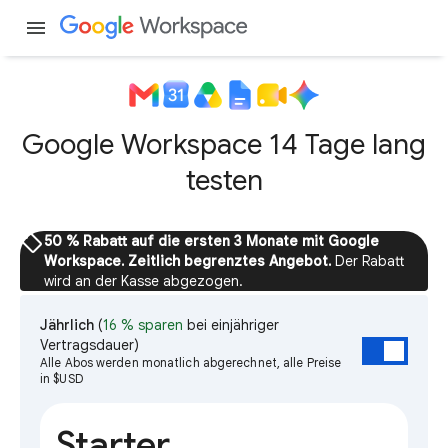
menu
Google Workspace 14 Tage lang
testen
sell
50 % Rabatt auf die ersten 3 Monate mit Google
Workspace. Zeitlich begrenztes Angebot.
Der Rabatt
wird an der Kasse abgezogen.
Jährlich
(
16 % sparen
bei einjähriger
Vertragsdauer)
Alle Abos werden monatlich abgerechnet, alle Preise
in $USD
Starter