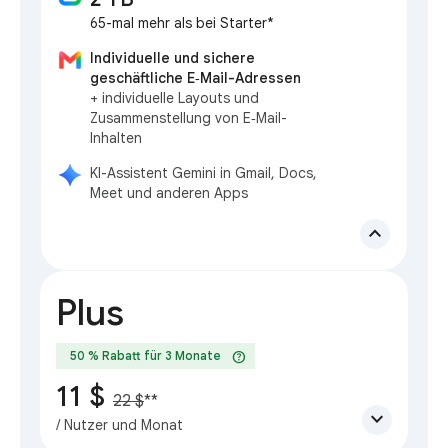
65-mal mehr als bei Starter*
Individuelle und sichere
geschäftliche E‑Mail-Adressen
+ individuelle Layouts und
Zusammenstellung von E‑Mail-
Inhalten
KI-Assistent Gemini in Gmail, Docs,
Meet und anderen Apps
expand_less
Plus
help
50 % Rabatt für 3 Monate
11 $
22 $
**
expand_more
/ Nutzer und Monat