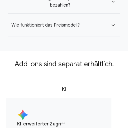
expand_more
bezahlen?
Wie funktioniert das Preismodell?
expand_more
Add-ons sind separat erhältlich.
KI
KI-erweiterter Zugriff