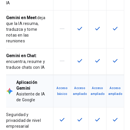
IA
Gemini en Meet
deja
que la IA resuma,
horizontal_rule
check
check
check
Esta función no es compatible con
Esta función está disponib
Esta función está
Esta fun
traduzca y tome
notas en las
reuniones
Gemini en Chat:
horizontal_rule
check
check
check
Esta función no es compatible con
Esta función está disponib
Esta función está
Esta fun
encuentra, resume y
traduce chats con IA
Aplicación
Gemini
Acceso
Acceso
Acceso
Acceso
Asistente de IA
básico
ampliado
ampliado
ampliado
de Google
Seguridad y
check
check
check
check
Esta función está disponible para 
Esta función está disponib
Esta función está
Esta fun
privacidad de nivel
empresarial