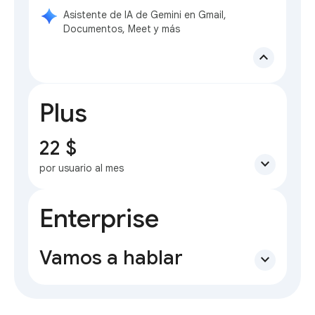
Asistente de IA de Gemini en Gmail,
Documentos, Meet y más
expand_less
Plus
22 $
expand_more
por usuario al mes
Enterprise
Vamos a hablar
expand_more