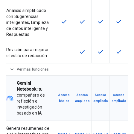
Análisis simplificado
con Sugerencias
check
check
check
check
Esta función está disponible para 
Esta función está disponib
Esta función está
Esta fun
inteligentes, Limpieza
de datos inteligente y
Respuestas
Revisión para mejorar
horizontal_rule
check
check
check
Esta función no es compatible con
Esta función está disponib
Esta función está
Esta fun
el estilo de redacción
expand_more
Ver más funciones
Gemini
Notebook:
tu
compañero de
Acceso
Acceso
Acceso
Acceso
reflexión e
básico
ampliado
ampliado
ampliado
investigación
basado en IA
Genera resúmenes de