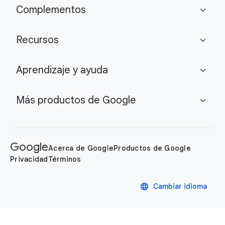
Complementos
expand_more
Recursos
expand_more
Aprendizaje y ayuda
expand_more
Más productos de Google
expand_more
Google
Acerca de Google
Productos de Google
Privacidad
Términos
language
Cambiar idioma