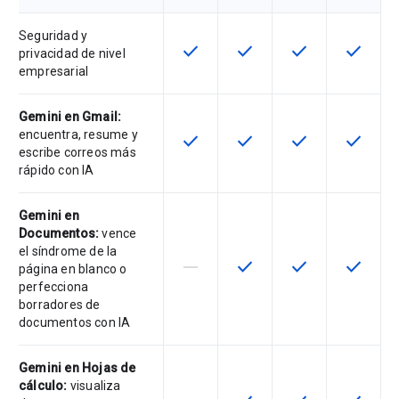
Seguridad y
check
check
check
check
Esta función está disponible para 
Esta función está disponib
Esta función está
Esta fun
privacidad de nivel
empresarial
Gemini en Gmail:
encuentra, resume y
check
check
check
check
Esta función está disponible para 
Esta función está disponib
Esta función está
Esta fun
escribe correos más
rápido con IA
Gemini en
Documentos:
vence
el síndrome de la
horizontal_rule
check
check
check
Esta función no es compatible con
Esta función está disponib
Esta función está
Esta fun
página en blanco o
perfecciona
borradores de
documentos con IA
Gemini en Hojas de
cálculo:
visualiza