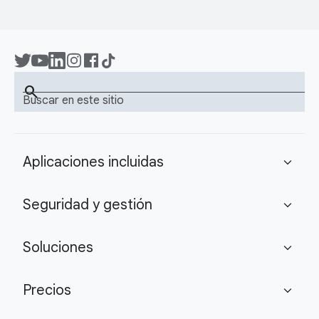
search
Buscar en este sitio
Aplicaciones incluidas
expand_more
Seguridad y gestión
expand_more
Soluciones
expand_more
Precios
expand_more