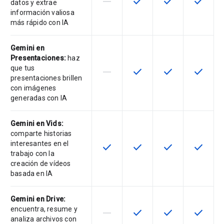
horizontal_rule
check
check
check
Esta función no es compatible con
Esta función está disponib
Esta función está
Esta fun
datos y extrae
información valiosa
más rápido con IA
Gemini en
Presentaciones:
haz
que tus
horizontal_rule
check
check
check
Esta función no es compatible con
Esta función está disponib
Esta función está
Esta fun
presentaciones brillen
con imágenes
generadas con IA
Gemini en Vids:
comparte historias
interesantes en el
check
check
check
check
Esta función está disponible para 
Esta función está disponib
Esta función está
Esta fun
trabajo con la
creación de vídeos
basada en IA
Gemini en Drive:
encuentra, resume y
horizontal_rule
check
check
check
Esta función no es compatible con
Esta función está disponib
Esta función está
Esta fun
analiza archivos con