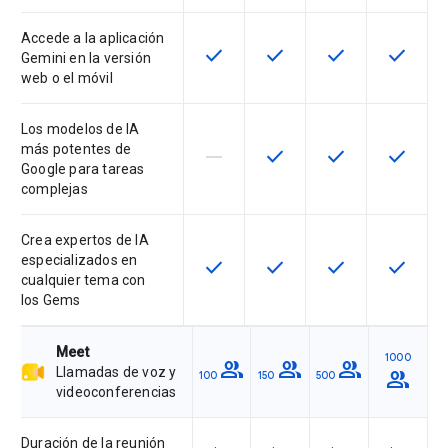
Accede a la aplicación
check
check
check
check
Esta función está disponible para 
Esta función está disponib
Esta función está
Esta fun
Gemini en la versión
web o el móvil
Los modelos de IA
más potentes de
horizontal_rule
check
check
check
Esta función no es compatible con
Esta función está disponib
Esta función está
Esta fun
Google para tareas
complejas
Crea expertos de IA
especializados en
check
check
check
check
Esta función está disponible para 
Esta función está disponib
Esta función está
Esta fun
cualquier tema con
los Gems
Meet
1000
group
group
group
Llamadas de voz y
group
100
150
500
videoconferencias
Duración de la reunión