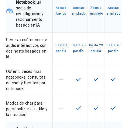
Notebook
: un
socio de
Acceso
Acceso
Acceso
Acceso
investigación y
básico
ampliado
ampliado
ampliado
razonamiento
basado en IA
Genera resúmenes de
audio interactivos con
Hasta 3
Hasta 20
Hasta 20
Hasta 20
dos hosts basados en
por día
por día
por día
por día
IA
Obtén 5 veces más
notebooks, consultas
horizontal_rule
check
check
check
Esta función no está disponible en
Esta función está disponi
Esta función está
Esta fun
de chat y fuentes por
notebook
Modos de chat para
horizontal_rule
check
check
check
Esta función no está disponible en
Esta función está disponi
Esta función está
Esta fun
personalizar el estilo y
la duración