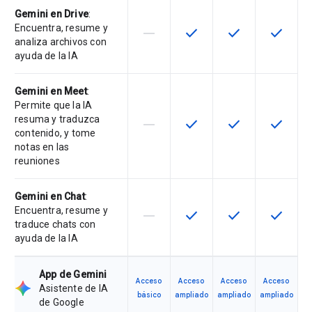
Gemini en Drive
:
Encuentra, resume y
horizontal_rule
check
check
check
Esta función no está disponible en
Esta función está disponi
Esta función está
Esta fun
analiza archivos con
ayuda de la IA
Gemini en Meet
:
Permite que la IA
resuma y traduzca
horizontal_rule
check
check
check
Esta función no está disponible en
Esta función está disponi
Esta función está
Esta fun
contenido, y tome
notas en las
reuniones
Gemini en Chat
:
Encuentra, resume y
horizontal_rule
check
check
check
Esta función no está disponible en
Esta función está disponi
Esta función está
Esta fun
traduce chats con
ayuda de la IA
App de Gemini
Acceso
Acceso
Acceso
Acceso
Asistente de IA
básico
ampliado
ampliado
ampliado
de Google