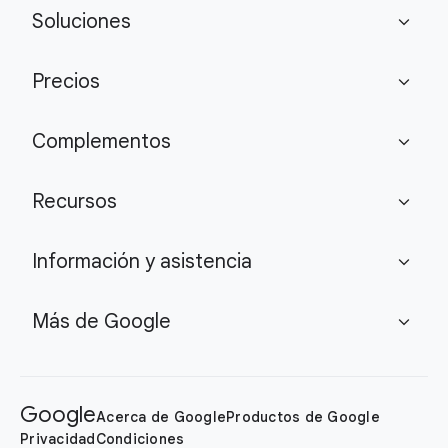
Soluciones
expand_more
Precios
expand_more
Complementos
expand_more
Recursos
expand_more
Información y asistencia
expand_more
Más de Google
expand_more
Google
Acerca de Google
Productos de Google
Privacidad
Condiciones