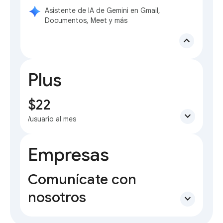
Asistente de IA de Gemini en Gmail,
Documentos, Meet y más
expand_less
Plus
$22
expand_more
/usuario al mes
Empresas
Comunícate con
nosotros
expand_more