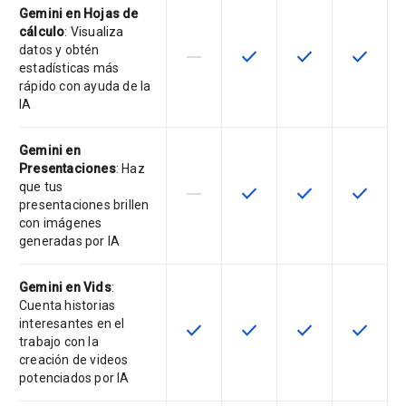
Gemini en Hojas de
cálculo
: Visualiza
datos y obtén
horizontal_rule
check
check
check
Esta función no está disponible en
Esta función está disponi
Esta función está
Esta fun
estadísticas más
rápido con ayuda de la
IA
Gemini en
Presentaciones
: Haz
que tus
horizontal_rule
check
check
check
Esta función no está disponible en
Esta función está disponi
Esta función está
Esta fun
presentaciones brillen
con imágenes
generadas por IA
Gemini en Vids
:
Cuenta historias
interesantes en el
check
check
check
check
Esta función está disponible en e
Esta función está disponi
Esta función está
Esta fun
trabajo con la
creación de videos
potenciados por IA