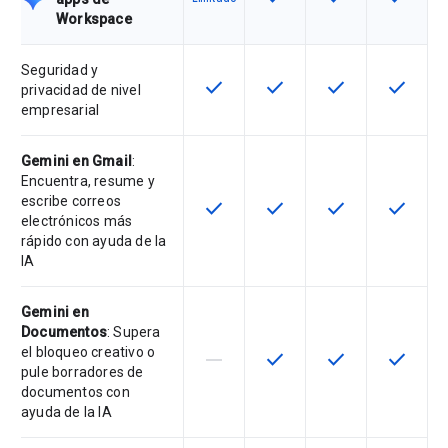
Workspace
Seguridad y
check
check
check
check
Esta función está disponible en e
Esta función está disponi
Esta función está
Esta fun
privacidad de nivel
empresarial
Gemini en Gmail
:
Encuentra, resume y
escribe correos
check
check
check
check
Esta función está disponible en e
Esta función está disponi
Esta función está
Esta fun
electrónicos más
rápido con ayuda de la
IA
Gemini en
Documentos
: Supera
el bloqueo creativo o
horizontal_rule
check
check
check
Esta función no está disponible en
Esta función está disponi
Esta función está
Esta fun
pule borradores de
documentos con
ayuda de la IA