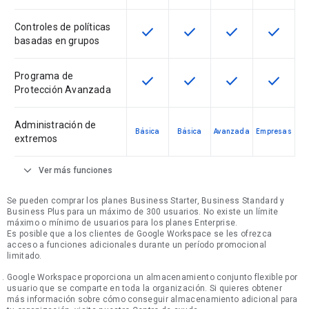
Controles de políticas
check
check
check
check
Esta función está disponible en e
Esta función está disponi
Esta función está
Esta fun
basadas en grupos
Programa de
check
check
check
check
Esta función está disponible en e
Esta función está disponi
Esta función está
Esta fun
Protección Avanzada
Administración de
Básica
Básica
Avanzada
Empresas
extremos
expand_more
Ver más funciones
Se pueden comprar los planes Business Starter, Business Standard y
Business Plus para un máximo de 300 usuarios. No existe un límite
máximo o mínimo de usuarios para los planes Enterprise.
Es posible que a los clientes de Google Workspace se les ofrezca
acceso a funciones adicionales durante un período promocional
limitado.
Google Workspace proporciona un almacenamiento conjunto flexible por
usuario que se comparte en toda la organización. Si quieres obtener
más información sobre cómo conseguir almacenamiento adicional para