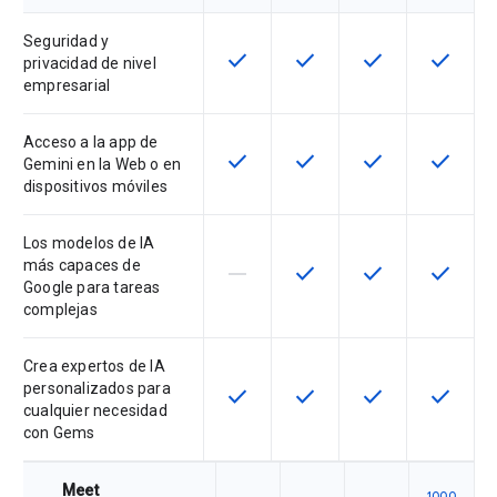
Seguridad y
check
check
check
check
Esta función está disponible en e
Esta función está disponi
Esta función está
Esta fun
privacidad de nivel
empresarial
Acceso a la app de
check
check
check
check
Esta función está disponible en e
Esta función está disponi
Esta función está
Esta fun
Gemini en la Web o en
dispositivos móviles
Los modelos de IA
más capaces de
horizontal_rule
check
check
check
Esta función no está disponible en
Esta función está disponi
Esta función está
Esta fun
Google para tareas
complejas
Crea expertos de IA
personalizados para
check
check
check
check
Esta función está disponible en e
Esta función está disponi
Esta función está
Esta fun
cualquier necesidad
con Gems
Meet
1000