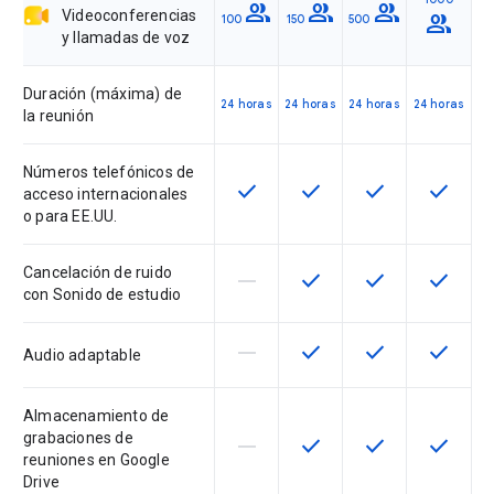
group
group
group
Videoconferencias
group
100
150
500
y llamadas de voz
Duración (máxima) de
24 horas
24 horas
24 horas
24 horas
la reunión
Números telefónicos de
check
check
check
check
Esta función está disponible en 
Esta función está dispon
Esta función est
Esta fun
acceso internacionales
o para EE.UU.
Cancelación de ruido
horizontal_rule
check
check
check
Esta función no está disponible 
Esta función está dispon
Esta función est
Esta fun
con Sonido de estudio
horizontal_rule
check
check
check
Esta función no está disponible 
Esta función está dispon
Esta función est
Esta fun
Audio adaptable
Almacenamiento de
grabaciones de
horizontal_rule
check
check
check
Esta función no está disponible 
Esta función está dispon
Esta función est
Esta fun
reuniones en Google
Drive