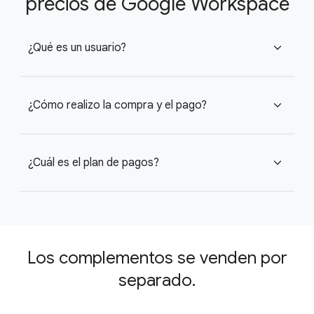
precios de Google Workspace
¿Qué es un usuario?
expand_more
¿Cómo realizo la compra y el pago?
expand_more
¿Cuál es el plan de pagos?
expand_more
Los complementos se venden por
separado.