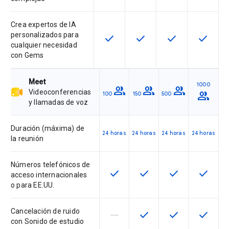
Crea expertos de IA
personalizados para
check
check
check
check
Esta función está disponible en e
Esta función está disponi
Esta función está
Esta fun
cualquier necesidad
con Gems
Meet
1000
group
group
group
Videoconferencias
group
100
150
500
y llamadas de voz
Duración (máxima) de
24 horas
24 horas
24 horas
24 horas
la reunión
Números telefónicos de
check
check
check
check
Esta función está disponible en 
Esta función está dispon
Esta función est
Esta fun
acceso internacionales
o para EE.UU.
Cancelación de ruido
horizontal_rule
check
check
check
Esta función no está disponible 
Esta función está dispon
Esta función est
Esta fun
con Sonido de estudio