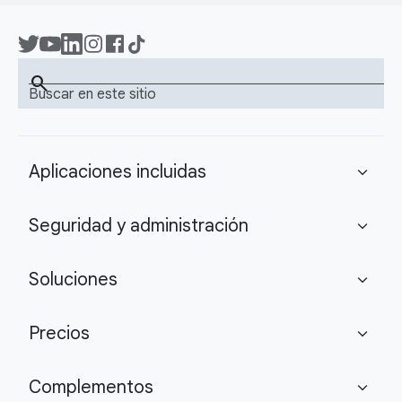
search
Buscar en este sitio
Aplicaciones incluidas
expand_more
Seguridad y administración
expand_more
Soluciones
expand_more
Precios
expand_more
Complementos
expand_more