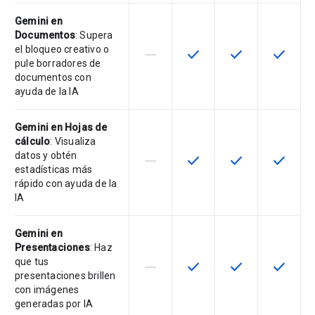
Gemini en
Documentos
: Supera
el bloqueo creativo o
horizontal_rule
check
check
check
Esta función no está disponible en
Esta función está disponi
Esta función está
Esta fun
pule borradores de
documentos con
ayuda de la IA
Gemini en Hojas de
cálculo
: Visualiza
datos y obtén
horizontal_rule
check
check
check
Esta función no está disponible en
Esta función está disponi
Esta función está
Esta fun
estadísticas más
rápido con ayuda de la
IA
Gemini en
Presentaciones
: Haz
que tus
horizontal_rule
check
check
check
Esta función no está disponible en
Esta función está disponi
Esta función está
Esta fun
presentaciones brillen
con imágenes
generadas por IA