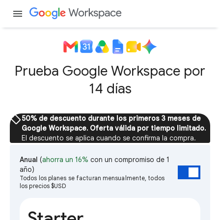
menu
Prueba Google Workspace por
14 días
sell
50% de descuento durante los primeros 3 meses de
Google Workspace. Oferta válida por tiempo limitado.
El descuento se aplica cuando se confirma la compra.
Anual
(
ahorra un 16%
con un compromiso de 1
año)
Todos los planes se facturan mensualmente, todos
los precios $USD
Starter