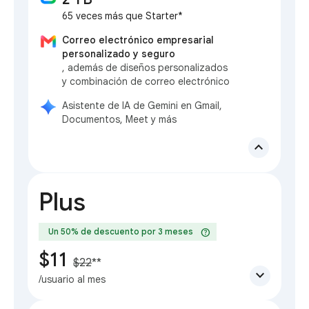
65 veces más que Starter*
Correo electrónico empresarial
personalizado y seguro
, además de diseños personalizados
y combinación de correo electrónico
Asistente de IA de Gemini en Gmail,
Documentos, Meet y más
expand_less
Plus
help
Un 50% de descuento por 3 meses
$11
$22
**
expand_more
/usuario al mes