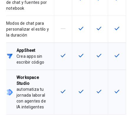
de chat y fuentes por
notebook
Modos de chat para
horizontal_rule
check
check
check
Esta función no está disponible en
Esta función está disponi
Esta función está
Esta fun
personalizar el estilo y
la duración
AppSheet
check
check
check
check
Esta función está disponible en e
Esta función está disponi
Esta función está
Esta fun
Crea apps sin
escribir código
Workspace
Studio
automatiza tu
check
check
check
check
Esta función está disponible en e
Esta función está disponi
Esta función está
Esta fun
jornada laboral
con agentes de
IA inteligentes