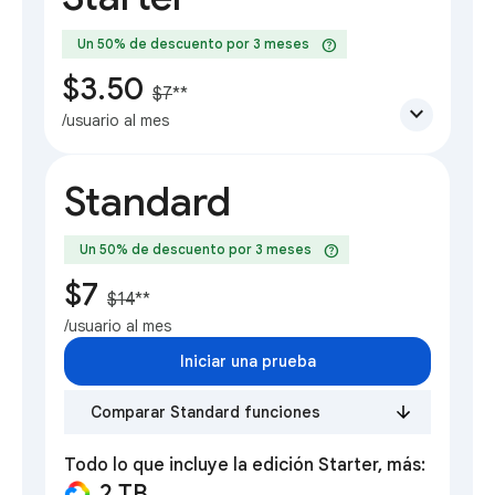
help
Un 50% de descuento por 3 meses
$3.50
$7
**
expand_more
/usuario al mes
Standard
help
Un 50% de descuento por 3 meses
$7
$14
**
/usuario al mes
Iniciar una prueba
Comparar Standard funciones
Todo lo que incluye la edición Starter, más:
2 TB