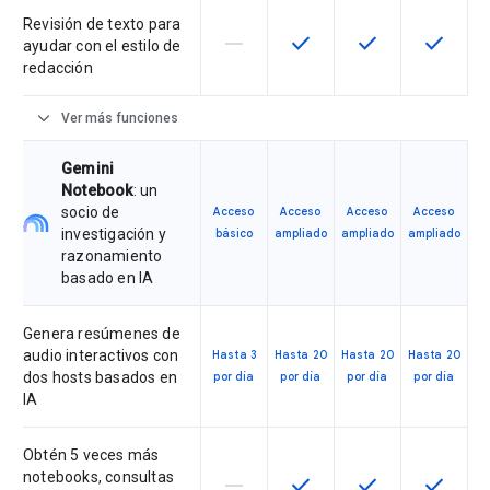
Revisión de texto para
horizontal_rule
check
check
check
Esta función no está disponible en
Esta función está disponi
Esta función está
Esta fun
ayudar con el estilo de
redacción
expand_more
Ver más funciones
Gemini
Notebook
: un
socio de
Acceso
Acceso
Acceso
Acceso
investigación y
básico
ampliado
ampliado
ampliado
razonamiento
basado en IA
Genera resúmenes de
audio interactivos con
Hasta 3
Hasta 20
Hasta 20
Hasta 20
dos hosts basados en
por día
por día
por día
por día
IA
Obtén 5 veces más
notebooks, consultas
horizontal_rule
check
check
check
Esta función no está disponible en
Esta función está disponi
Esta función está
Esta fun