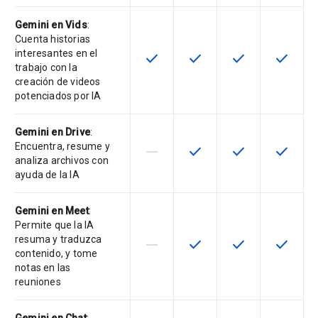
Gemini en Vids
:
Cuenta historias
interesantes en el
check
check
check
check
Esta función está disponible en e
Esta función está disponi
Esta función está
Esta fun
trabajo con la
creación de videos
potenciados por IA
Gemini en Drive
:
Encuentra, resume y
horizontal_rule
check
check
check
Esta función no está disponible en
Esta función está disponi
Esta función está
Esta fun
analiza archivos con
ayuda de la IA
Gemini en Meet
:
Permite que la IA
resuma y traduzca
horizontal_rule
check
check
check
Esta función no está disponible en
Esta función está disponi
Esta función está
Esta fun
contenido, y tome
notas en las
reuniones