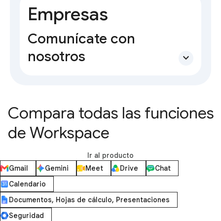
Empresas
Comunícate con
nosotros
expand_more
Compara todas las funciones
de Workspace
Ir al producto
Gmail
Gemini
Meet
Drive
Chat
Calendario
Documentos, Hojas de cálculo, Presentaciones
Seguridad