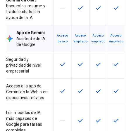
Gemini en Chat
:
Encuentra, resume y
horizontal_rule
check
check
check
Esta función no está disponible en
Esta función está disponi
Esta función está
Esta fun
traduce chats con
ayuda de la IA
App de Gemini
Acceso
Acceso
Acceso
Acceso
Asistente de IA
básico
ampliado
ampliado
ampliado
de Google
Seguridad y
check
check
check
check
Esta función está disponible en e
Esta función está disponi
Esta función está
Esta fun
privacidad de nivel
empresarial
Acceso a la app de
check
check
check
check
Esta función está disponible en e
Esta función está disponi
Esta función está
Esta fun
Gemini en la Web o en
dispositivos móviles
Los modelos de IA
más capaces de
horizontal_rule
check
check
check
Esta función no está disponible en
Esta función está disponi
Esta función está
Esta fun
Google para tareas
complejas