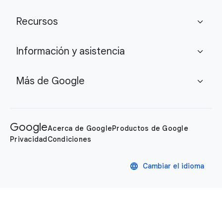
Recursos
expand_more
Información y asistencia
expand_more
Más de Google
expand_more
Google
Acerca de Google
Productos de Google
Privacidad
Condiciones
language
Cambiar el idioma