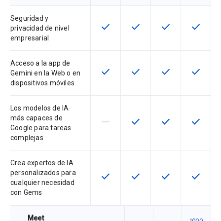
Seguridad y
check
check
check
check
Esta función está disponible en e
Esta función está disponi
Esta función está
Esta fun
privacidad de nivel
empresarial
Acceso a la app de
check
check
check
check
Esta función está disponible en e
Esta función está disponi
Esta función está
Esta fun
Gemini en la Web o en
dispositivos móviles
Los modelos de IA
más capaces de
horizontal_rule
check
check
check
Esta función no está disponible en
Esta función está disponi
Esta función está
Esta fun
Google para tareas
complejas
Crea expertos de IA
personalizados para
check
check
check
check
Esta función está disponible en e
Esta función está disponi
Esta función está
Esta fun
cualquier necesidad
con Gems
Meet
1000