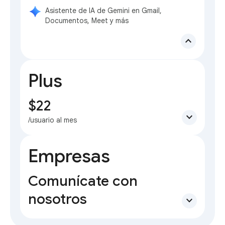
Asistente de IA de Gemini en Gmail,
Documentos, Meet y más
expand_less
Plus
$22
expand_more
/usuario al mes
Empresas
Comunícate con
nosotros
expand_more