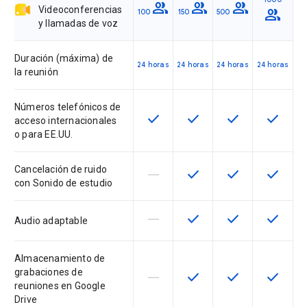
group
group
group
Videoconferencias
group
100
150
500
y llamadas de voz
Duración (máxima) de
24 horas
24 horas
24 horas
24 horas
la reunión
Números telefónicos de
check
check
check
check
Esta función está disponible en 
Esta función está dispon
Esta función est
Esta fun
acceso internacionales
o para EE.UU.
Cancelación de ruido
horizontal_rule
check
check
check
Esta función no está disponible 
Esta función está dispon
Esta función est
Esta fun
con Sonido de estudio
horizontal_rule
check
check
check
Esta función no está disponible 
Esta función está dispon
Esta función est
Esta fun
Audio adaptable
Almacenamiento de
grabaciones de
horizontal_rule
check
check
check
Esta función no está disponible 
Esta función está dispon
Esta función est
Esta fun
reuniones en Google
Drive