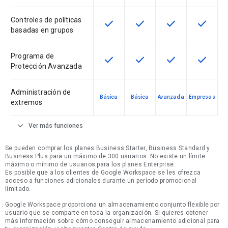
Controles de políticas
check
check
check
check
Esta función está disponible en e
Esta función está disponi
Esta función está
Esta fun
basadas en grupos
Programa de
check
check
check
check
Esta función está disponible en e
Esta función está disponi
Esta función está
Esta fun
Protección Avanzada
Administración de
Básica
Básica
Avanzada
Empresas
extremos
expand_more
Ver más funciones
Se pueden comprar los planes Business Starter, Business Standard y
Business Plus para un máximo de 300 usuarios. No existe un límite
máximo o mínimo de usuarios para los planes Enterprise.
Es posible que a los clientes de Google Workspace se les ofrezca
acceso a funciones adicionales durante un período promocional
limitado.
Google Workspace proporciona un almacenamiento conjunto flexible por
usuario que se comparte en toda la organización. Si quieres obtener
más información sobre cómo conseguir almacenamiento adicional para