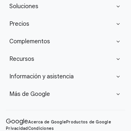
Soluciones
expand_more
Precios
expand_more
Complementos
expand_more
Recursos
expand_more
Información y asistencia
expand_more
Más de Google
expand_more
Google
Acerca de Google
Productos de Google
Privacidad
Condiciones