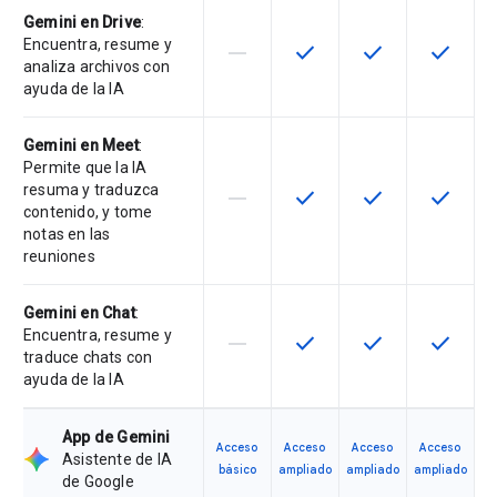
Gemini en Drive
:
Encuentra, resume y
horizontal_rule
check
check
check
Esta función no está disponible en
Esta función está disponi
Esta función está
Esta fun
analiza archivos con
ayuda de la IA
Gemini en Meet
:
Permite que la IA
resuma y traduzca
horizontal_rule
check
check
check
Esta función no está disponible en
Esta función está disponi
Esta función está
Esta fun
contenido, y tome
notas en las
reuniones
Gemini en Chat
:
Encuentra, resume y
horizontal_rule
check
check
check
Esta función no está disponible en
Esta función está disponi
Esta función está
Esta fun
traduce chats con
ayuda de la IA
App de Gemini
Acceso
Acceso
Acceso
Acceso
Asistente de IA
básico
ampliado
ampliado
ampliado
de Google