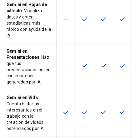
Gemini en Hojas de
cálculo
: Visualiza
datos y obtén
horizontal_rule
check
check
check
Esta función no está disponible en
Esta función está disponi
Esta función está
Esta fun
estadísticas más
rápido con ayuda de la
IA
Gemini en
Presentaciones
: Haz
que tus
horizontal_rule
check
check
check
Esta función no está disponible en
Esta función está disponi
Esta función está
Esta fun
presentaciones brillen
con imágenes
generadas por IA
Gemini en Vids
:
Cuenta historias
interesantes en el
check
check
check
check
Esta función está disponible en e
Esta función está disponi
Esta función está
Esta fun
trabajo con la
creación de videos
potenciados por IA