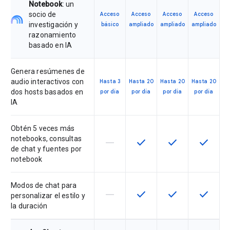
Notebook
: un
socio de
Acceso
Acceso
Acceso
Acceso
investigación y
básico
ampliado
ampliado
ampliado
razonamiento
basado en IA
Genera resúmenes de
audio interactivos con
Hasta 3
Hasta 20
Hasta 20
Hasta 20
dos hosts basados en
por día
por día
por día
por día
IA
Obtén 5 veces más
notebooks, consultas
horizontal_rule
check
check
check
Esta función no está disponible en
Esta función está disponi
Esta función está
Esta fun
de chat y fuentes por
notebook
Modos de chat para
horizontal_rule
check
check
check
Esta función no está disponible en
Esta función está disponi
Esta función está
Esta fun
personalizar el estilo y
la duración