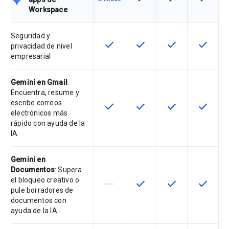
Workspace
Seguridad y
check
check
check
check
Esta función está disponible en e
Esta función está disponi
Esta función está
Esta fun
privacidad de nivel
empresarial
Gemini en Gmail
:
Encuentra, resume y
escribe correos
check
check
check
check
Esta función está disponible en e
Esta función está disponi
Esta función está
Esta fun
electrónicos más
rápido con ayuda de la
IA
Gemini en
Documentos
: Supera
el bloqueo creativo o
horizontal_rule
check
check
check
Esta función no está disponible en
Esta función está disponi
Esta función está
Esta fun
pule borradores de
documentos con
ayuda de la IA