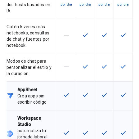
dos hosts basados en
por día
por día
por día
por día
IA
Obtén 5 veces más
notebooks, consultas
horizontal_rule
check
check
check
Esta función no está disponible en
Esta función está disponi
Esta función está
Esta fun
de chat y fuentes por
notebook
Modos de chat para
horizontal_rule
check
check
check
Esta función no está disponible en
Esta función está disponi
Esta función está
Esta fun
personalizar el estilo y
la duración
AppSheet
check
check
check
check
Esta función está disponible en e
Esta función está disponi
Esta función está
Esta fun
Crea apps sin
escribir código
Workspace
Studio
automatiza tu
check
check
check
check
Esta función está disponible en e
Esta función está disponi
Esta función está
Esta fun
jornada laboral