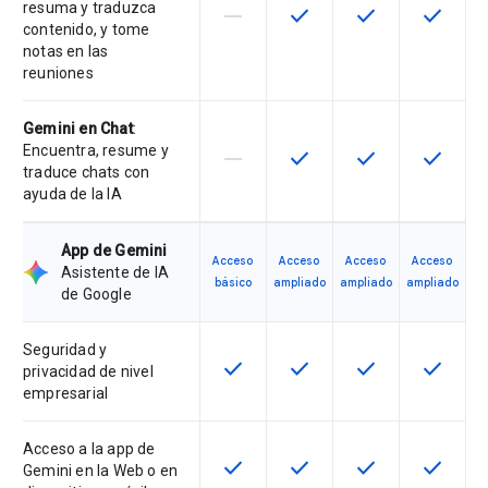
resuma y traduzca
horizontal_rule
check
check
check
Esta función no está disponible en
Esta función está disponi
Esta función está
Esta fun
contenido, y tome
notas en las
reuniones
Gemini en Chat
:
Encuentra, resume y
horizontal_rule
check
check
check
Esta función no está disponible en
Esta función está disponi
Esta función está
Esta fun
traduce chats con
ayuda de la IA
App de Gemini
Acceso
Acceso
Acceso
Acceso
Asistente de IA
básico
ampliado
ampliado
ampliado
de Google
Seguridad y
check
check
check
check
Esta función está disponible en e
Esta función está disponi
Esta función está
Esta fun
privacidad de nivel
empresarial
Acceso a la app de
check
check
check
check
Esta función está disponible en e
Esta función está disponi
Esta función está
Esta fun
Gemini en la Web o en