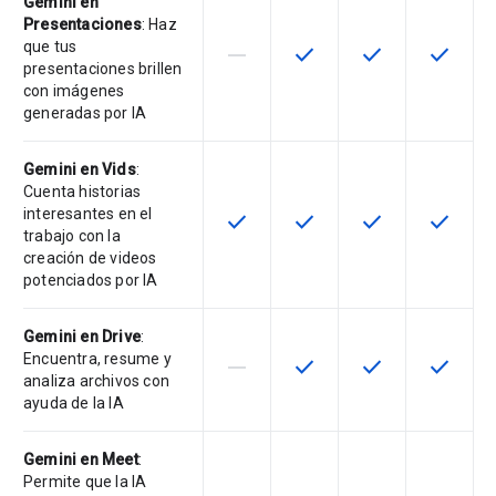
Gemini en
Presentaciones
: Haz
que tus
horizontal_rule
check
check
check
Esta función no está disponible en
Esta función está disponi
Esta función está
Esta fun
presentaciones brillen
con imágenes
generadas por IA
Gemini en Vids
:
Cuenta historias
interesantes en el
check
check
check
check
Esta función está disponible en e
Esta función está disponi
Esta función está
Esta fun
trabajo con la
creación de videos
potenciados por IA
Gemini en Drive
:
Encuentra, resume y
horizontal_rule
check
check
check
Esta función no está disponible en
Esta función está disponi
Esta función está
Esta fun
analiza archivos con
ayuda de la IA
Gemini en Meet
:
Permite que la IA