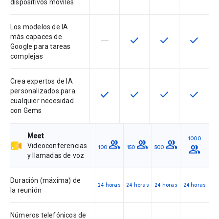
dispositivos móviles
Los modelos de IA
más capaces de
horizontal_rule
check
check
check
Esta función no está disponible en
Esta función está disponi
Esta función está
Esta fun
Google para tareas
complejas
Crea expertos de IA
personalizados para
check
check
check
check
Esta función está disponible en e
Esta función está disponi
Esta función está
Esta fun
cualquier necesidad
con Gems
Meet
1000
group
group
group
Videoconferencias
group
100
150
500
y llamadas de voz
Duración (máxima) de
24 horas
24 horas
24 horas
24 horas
la reunión
Números telefónicos de