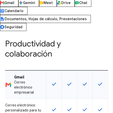
Gmail
Gemini
Meet
Drive
Chat
Calendario
Documentos, Hojas de cálculo, Presentaciones
Seguridad
Productividad y
colaboración
Gmail
Correo
check
check
check
check
Esta función está disponible en e
Esta función está disponi
Esta función está
Esta fun
electrónico
empresarial
Correo electrónico
check
check
check
check
Esta función está disponible en e
Esta función está disponi
Esta función está
Esta fun
personalizado para tu