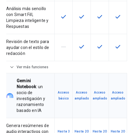
Análisis más sencillo
con Smart Fill,
check
check
check
check
Esta función está disponible en e
Esta función está disponi
Esta función está
Esta fun
Limpieza inteligente y
Respuestas
Revisión de texto para
horizontal_rule
check
check
check
Esta función no está disponible en
Esta función está disponi
Esta función está
Esta fun
ayudar con el estilo de
redacción
expand_more
Ver más funciones
Gemini
Notebook
: un
socio de
Acceso
Acceso
Acceso
Acceso
investigación y
básico
ampliado
ampliado
ampliado
razonamiento
basado en IA
Genera resúmenes de
audio interactivos con
Hasta 3
Hasta 20
Hasta 20
Hasta 20