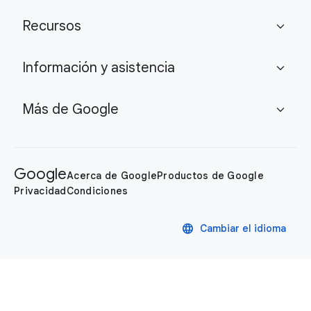
Recursos
expand_more
Información y asistencia
expand_more
Más de Google
expand_more
Google
Acerca de Google
Productos de Google
Privacidad
Condiciones
language
Cambiar el idioma