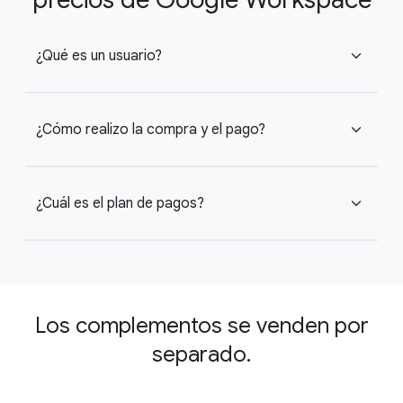
¿Qué es un usuario?
expand_more
¿Cómo realizo la compra y el pago?
expand_more
¿Cuál es el plan de pagos?
expand_more
Los complementos se venden por
separado.