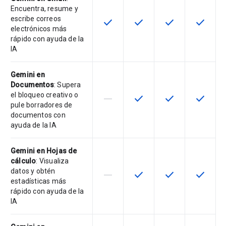
Encuentra, resume y
escribe correos
check
check
check
check
Esta función está disponible en e
Esta función está disponi
Esta función está
Esta fun
electrónicos más
rápido con ayuda de la
IA
Gemini en
Documentos
: Supera
el bloqueo creativo o
horizontal_rule
check
check
check
Esta función no está disponible en
Esta función está disponi
Esta función está
Esta fun
pule borradores de
documentos con
ayuda de la IA
Gemini en Hojas de
cálculo
: Visualiza
datos y obtén
horizontal_rule
check
check
check
Esta función no está disponible en
Esta función está disponi
Esta función está
Esta fun
estadísticas más
rápido con ayuda de la
IA