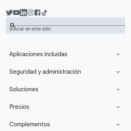
search
Buscar en este sitio
Aplicaciones incluidas
expand_more
Seguridad y administración
expand_more
Soluciones
expand_more
Precios
expand_more
Complementos
expand_more