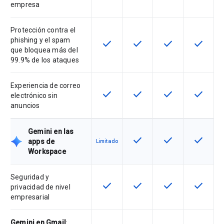
empresa
Protección contra el
phishing y el spam
check
check
check
check
Esta función está disponible en e
Esta función está disponi
Esta función está
Esta fun
que bloquea más del
99.9% de los ataques
Experiencia de correo
check
check
check
check
Esta función está disponible en e
Esta función está disponi
Esta función está
Esta fun
electrónico sin
anuncios
Gemini en las
check
check
check
Esta función está disponi
Esta función está
Esta fun
apps de
Limitado
Workspace
Seguridad y
check
check
check
check
Esta función está disponible en e
Esta función está disponi
Esta función está
Esta fun
privacidad de nivel
empresarial
Gemini en Gmail
: