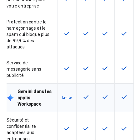
votre entreprise
Protection contre le
hameçonnage et le
check
check
check
check
Cette fonctionnalité est disponible
Cette fonctionnalité est d
Cette fonctionnal
Cette fon
spam qui bloque plus
de 99,9 % des
attaques
Service de
check
check
check
check
Cette fonctionnalité est disponible
Cette fonctionnalité est d
Cette fonctionnal
Cette fon
messagerie sans
publicité
Gemini dans les
check
check
check
Cette fonctionnalité est d
Cette fonctionnal
Cette fon
applis
Limité
Workspace
Sécurité et
confidentialité
check
check
check
check
Cette fonctionnalité est disponible
Cette fonctionnalité est d
Cette fonctionnal
Cette fon
adaptées aux
entreprises