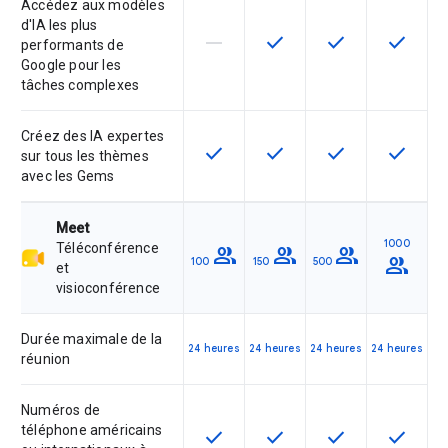
Accédez aux modèles
d'IA les plus
horizontal_rule
check
check
check
Cette fonctionnalité n'est pas com
Cette fonctionnalité est d
Cette fonctionnal
Cette fon
performants de
Google pour les
tâches complexes
Créez des IA expertes
check
check
check
check
Cette fonctionnalité est disponible
Cette fonctionnalité est d
Cette fonctionnal
Cette fon
sur tous les thèmes
avec les Gems
Meet
1000
Téléconférence
group
group
group
group
100
150
500
et
visioconférence
Durée maximale de la
24 heures
24 heures
24 heures
24 heures
réunion
Numéros de
téléphone américains
check
check
check
check
Cette fonctionnalité est disponible
Cette fonctionnalité est d
Cette fonctionnal
Cette fon