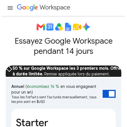
menu
Essayez Google Workspace
pendant 14 jours
sell
50 % sur Google Workspace les 3 premiers mois. Offre
à durée limitée.
Remise appliquée lors du paiement.
Annuel
(
économisez 16 %
en vous engageant
pour un an)
Tous les forfaits sont facturés mensuellement, tous
les prix sont en $USD
Starter