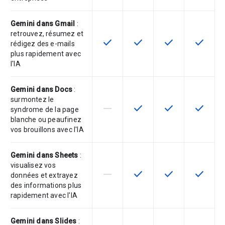
Gemini dans Gmail
:
retrouvez, résumez et
check
check
check
check
Cette fonctionnalité est disponible
Cette fonctionnalité est d
Cette fonctionnal
Cette fon
rédigez des e-mails
plus rapidement avec
l'IA
Gemini dans Docs
:
surmontez le
horizontal_rule
check
check
check
Cette fonctionnalité n'est pas com
Cette fonctionnalité est d
Cette fonctionnal
Cette fon
syndrome de la page
blanche ou peaufinez
vos brouillons avec l'IA
Gemini dans Sheets
:
visualisez vos
horizontal_rule
check
check
check
Cette fonctionnalité n'est pas com
Cette fonctionnalité est d
Cette fonctionnal
Cette fon
données et extrayez
des informations plus
rapidement avec l'IA
Gemini dans Slides
: