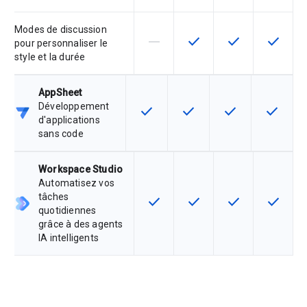
Modes de discussion
horizontal_rule
check
check
check
Cette fonctionnalité n'est pas co
Cette fonctionnalité est 
Cette fonctionnal
Cette fo
pour personnaliser le
style et la durée
AppSheet
Développement
check
check
check
check
Cette fonctionnalité est disponible
Cette fonctionnalité est d
Cette fonctionnal
Cette fon
d'applications
sans code
Workspace Studio
Automatisez vos
tâches
check
check
check
check
Cette fonctionnalité est disponib
Cette fonctionnalité est 
Cette fonctionnal
Cette fo
quotidiennes
grâce à des agents
IA intelligents