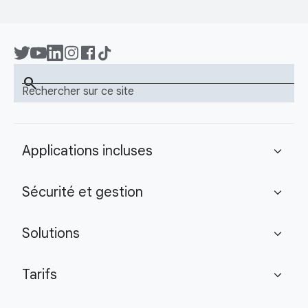
search
Rechercher sur ce site
Applications incluses
expand_more
Sécurité et gestion
expand_more
Solutions
expand_more
Tarifs
expand_more