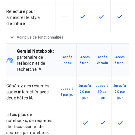
Relecture pour
horizontal_rule
check
check
check
Cette fonctionnalité n'est pas com
Cette fonctionnalité est d
Cette fonctionnal
Cette fon
améliorer le style
d'écriture
expand_more
Voir plus de fonctionnalités
Gemini Notebook
:
partenaire de
Accès
Accès
Accès
Accès
réflexion et de
basic
étendu
étendu
étendu
recherche IA
Générez des résumés
Jusqu'à
Jusqu'à
Jusqu'à
Jusqu'à
audio interactifs avec
20 par
20 par
20 par
3 par jour
deux hôtes IA
jour
jour
jour
5 fois plus de
notebooks, de requêtes
horizontal_rule
check
check
check
Cette fonctionnalité n'est pas co
Cette fonctionnalité est 
Cette fonctionnal
Cette fo
de discussion et de
sources par notebook