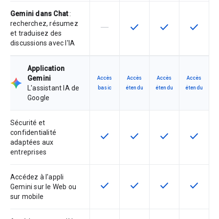
Gemini dans Chat
:
recherchez, résumez
horizontal_rule
check
check
check
Cette fonctionnalité n'est pas com
Cette fonctionnalité est d
Cette fonctionnal
Cette fon
et traduisez des
discussions avec l'IA
Application
Gemini
Accès
Accès
Accès
Accès
L'assistant IA de
basic
étendu
étendu
étendu
Google
Sécurité et
confidentialité
check
check
check
check
Cette fonctionnalité est disponible
Cette fonctionnalité est d
Cette fonctionnal
Cette fon
adaptées aux
entreprises
Accédez à l'appli
check
check
check
check
Cette fonctionnalité est disponible
Cette fonctionnalité est d
Cette fonctionnal
Cette fon
Gemini sur le Web ou
sur mobile