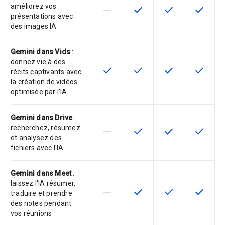
améliorez vos
horizontal_rule
check
check
check
Cette fonctionnalité n'est pas com
Cette fonctionnalité est d
Cette fonctionnal
Cette fon
présentations avec
des images IA
Gemini dans Vids
:
donnez vie à des
check
check
check
check
Cette fonctionnalité est disponible
Cette fonctionnalité est d
Cette fonctionnal
Cette fon
récits captivants avec
la création de vidéos
optimisée par l'IA
Gemini dans Drive
:
recherchez, résumez
horizontal_rule
check
check
check
Cette fonctionnalité n'est pas com
Cette fonctionnalité est d
Cette fonctionnal
Cette fon
et analysez des
fichiers avec l'IA
Gemini dans Meet
:
laissez l'IA résumer,
horizontal_rule
check
check
check
Cette fonctionnalité n'est pas com
Cette fonctionnalité est d
Cette fonctionnal
Cette fon
traduire et prendre
des notes pendant
vos réunions