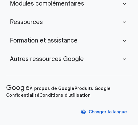
Modules complémentaires
expand_more
Ressources
expand_more
Formation et assistance
expand_more
Autres ressources Google
expand_more
Google
À propos de Google
Produits Google
Confidentialité
Conditions d'utilisation
language
Changer la langue