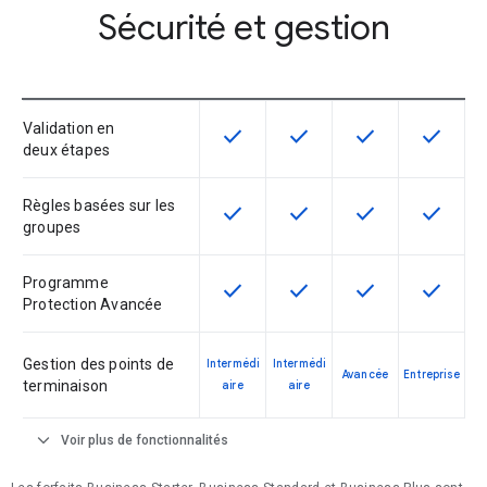
Sécurité et gestion
Validation en
check
check
check
check
Cette fonctionnalité est disponible
Cette fonctionnalité est d
Cette fonctionnal
Cette fon
deux étapes
Règles basées sur les
check
check
check
check
Cette fonctionnalité est disponible
Cette fonctionnalité est d
Cette fonctionnal
Cette fon
groupes
Programme
check
check
check
check
Cette fonctionnalité est disponible
Cette fonctionnalité est d
Cette fonctionnal
Cette fon
Protection Avancée
Gestion des points de
Intermédi
Intermédi
Avancée
Entreprise
terminaison
aire
aire
expand_more
Voir plus de fonctionnalités