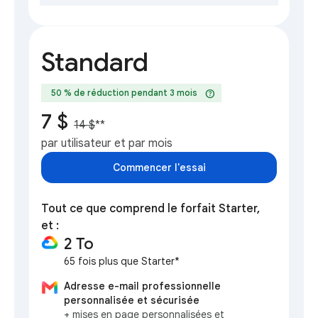
Standard
help
50 % de réduction pendant 3 mois
7 $
14 $
**
par utilisateur et par mois
Commencer l'essai
Tout ce que comprend le forfait Starter,
et :
2 To
65 fois plus que Starter*
Adresse e-mail professionnelle
personnalisée et sécurisée
+ mises en page personnalisées et