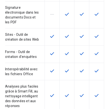
Signature
électronique dans les
horizontal_rule
check
check
check
Cette fonctionnalité n'est pas com
Cette fonctionnalité est d
Cette fonctionnal
Cette fon
documents Docs et
les PDF
Sites - Outil de
check
check
check
check
Cette fonctionnalité est disponible
Cette fonctionnalité est d
Cette fonctionnal
Cette fon
création de sites Web
Forms - Outil de
check
check
check
check
Cette fonctionnalité est disponible
Cette fonctionnalité est d
Cette fonctionnal
Cette fon
création d'enquêtes
Interopérabilité avec
check
check
check
check
Cette fonctionnalité est disponible
Cette fonctionnalité est d
Cette fonctionnal
Cette fon
les fichiers Office
Analyses plus faciles
grâce à Smart Fill, au
check
check
check
check
Cette fonctionnalité est disponible
Cette fonctionnalité est d
Cette fonctionnal
Cette fon
nettoyage intelligent
des données et aux
réponses