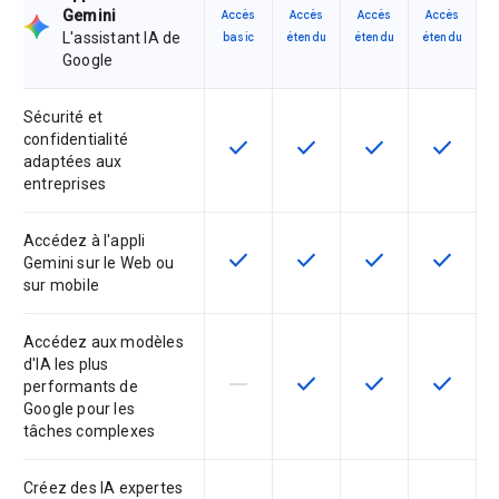
Gemini
Accès
Accès
Accès
Accès
L'assistant IA de
basic
étendu
étendu
étendu
Google
Sécurité et
confidentialité
check
check
check
check
Cette fonctionnalité est disponible
Cette fonctionnalité est d
Cette fonctionnal
Cette fon
adaptées aux
entreprises
Accédez à l'appli
check
check
check
check
Cette fonctionnalité est disponible
Cette fonctionnalité est d
Cette fonctionnal
Cette fon
Gemini sur le Web ou
sur mobile
Accédez aux modèles
d'IA les plus
horizontal_rule
check
check
check
Cette fonctionnalité n'est pas com
Cette fonctionnalité est d
Cette fonctionnal
Cette fon
performants de
Google pour les
tâches complexes
Créez des IA expertes