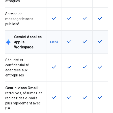
attaques
Service de
check
check
check
check
Cette fonctionnalité est disponible
Cette fonctionnalité est d
Cette fonctionnal
Cette fon
messagerie sans
publicité
Gemini dans les
check
check
check
Cette fonctionnalité est d
Cette fonctionnal
Cette fon
applis
Limité
Workspace
Sécurité et
confidentialité
check
check
check
check
Cette fonctionnalité est disponible
Cette fonctionnalité est d
Cette fonctionnal
Cette fon
adaptées aux
entreprises
Gemini dans Gmail
:
retrouvez, résumez et
check
check
check
check
Cette fonctionnalité est disponible
Cette fonctionnalité est d
Cette fonctionnal
Cette fon
rédigez des e-mails
plus rapidement avec
l'IA