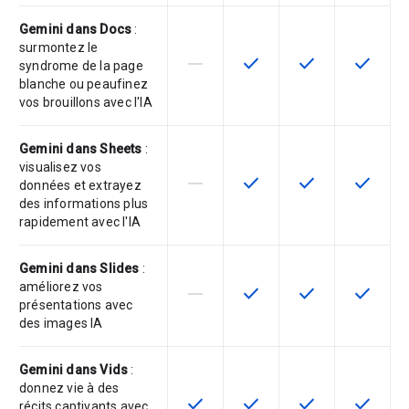
Gemini dans Docs
:
surmontez le
horizontal_rule
check
check
check
Cette fonctionnalité n'est pas com
Cette fonctionnalité est d
Cette fonctionnal
Cette fon
syndrome de la page
blanche ou peaufinez
vos brouillons avec l'IA
Gemini dans Sheets
:
visualisez vos
horizontal_rule
check
check
check
Cette fonctionnalité n'est pas com
Cette fonctionnalité est d
Cette fonctionnal
Cette fon
données et extrayez
des informations plus
rapidement avec l'IA
Gemini dans Slides
:
améliorez vos
horizontal_rule
check
check
check
Cette fonctionnalité n'est pas com
Cette fonctionnalité est d
Cette fonctionnal
Cette fon
présentations avec
des images IA
Gemini dans Vids
:
donnez vie à des
check
check
check
check
Cette fonctionnalité est disponible
Cette fonctionnalité est d
Cette fonctionnal
Cette fon
récits captivants avec