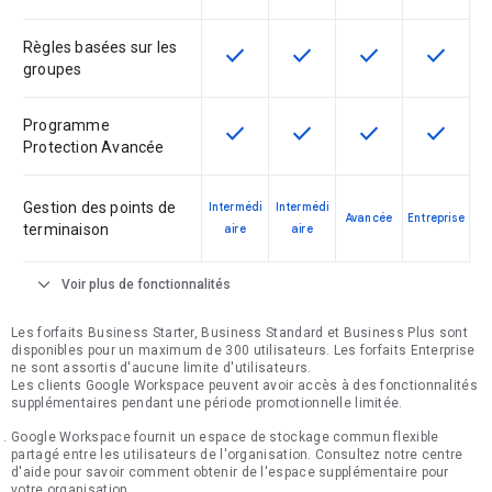
Règles basées sur les
check
check
check
check
Cette fonctionnalité est disponible
Cette fonctionnalité est d
Cette fonctionnal
Cette fon
groupes
Programme
check
check
check
check
Cette fonctionnalité est disponible
Cette fonctionnalité est d
Cette fonctionnal
Cette fon
Protection Avancée
Gestion des points de
Intermédi
Intermédi
Avancée
Entreprise
terminaison
aire
aire
expand_more
Voir plus de fonctionnalités
Les forfaits Business Starter, Business Standard et Business Plus sont
disponibles pour un maximum de 300 utilisateurs. Les forfaits Enterprise
ne sont assortis d'aucune limite d'utilisateurs.
Les clients Google Workspace peuvent avoir accès à des fonctionnalités
supplémentaires pendant une période promotionnelle limitée.
Google Workspace fournit un espace de stockage commun flexible
partagé entre les utilisateurs de l'organisation. Consultez notre centre
d'aide pour savoir comment obtenir de l'espace supplémentaire pour
votre organisation.