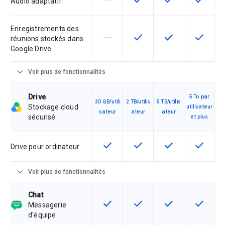
horizontal_rule
check
check
check
Audio adaptatif
Enregistrements des
horizontal_rule
check
check
check
Cette fonctionnalité n'est pas com
Cette fonctionnalité est d
Cette fonctionnal
Cette fon
réunions stockés dans
Google Drive
expand_more
Voir plus de fonctionnalités
Drive
5 To par
30 GB/utili
2 TB/utilis
5 TB/utilis
Stockage cloud
utilisateur
sateur
ateur
ateur
sécurisé
et plus
check
check
check
check
Cette fonctionnalité est disponible
Cette fonctionnalité est d
Cette fonctionnal
Cette fon
Drive pour ordinateur
expand_more
Voir plus de fonctionnalités
Chat
check
check
check
check
Cette fonctionnalité est disponible
Cette fonctionnalité est d
Cette fonctionnal
Cette fon
Messagerie
d'équipe