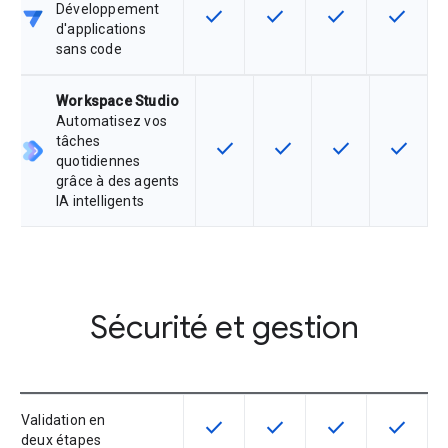
Développement
check
check
check
check
Cette fonctionnalité est disponible
Cette fonctionnalité est d
Cette fonctionnal
Cette fon
d'applications
sans code
Workspace Studio
Automatisez vos
tâches
check
check
check
check
Cette fonctionnalité est disponib
Cette fonctionnalité est 
Cette fonctionnal
Cette fo
quotidiennes
grâce à des agents
IA intelligents
Sécurité et gestion
Validation en
check
check
check
check
Cette fonctionnalité est disponible
Cette fonctionnalité est d
Cette fonctionnal
Cette fon
deux étapes