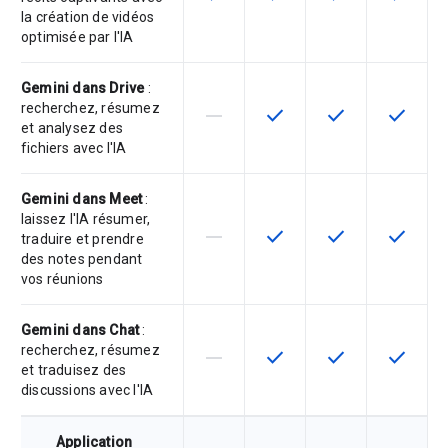
la création de vidéos
optimisée par l'IA
Gemini dans Drive
:
recherchez, résumez
horizontal_rule
check
check
check
Cette fonctionnalité n'est pas com
Cette fonctionnalité est d
Cette fonctionnal
Cette fon
et analysez des
fichiers avec l'IA
Gemini dans Meet
:
laissez l'IA résumer,
horizontal_rule
check
check
check
Cette fonctionnalité n'est pas com
Cette fonctionnalité est d
Cette fonctionnal
Cette fon
traduire et prendre
des notes pendant
vos réunions
Gemini dans Chat
:
recherchez, résumez
horizontal_rule
check
check
check
Cette fonctionnalité n'est pas com
Cette fonctionnalité est d
Cette fonctionnal
Cette fon
et traduisez des
discussions avec l'IA
Application