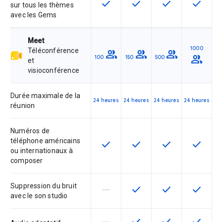
check
check
check
check
Cette fonctionnalité est disponible
Cette fonctionnalité est d
Cette fonctionnal
Cette fon
sur tous les thèmes
avec les Gems
Meet
1000
Téléconférence
group
group
group
group
100
150
500
et
visioconférence
Durée maximale de la
24 heures
24 heures
24 heures
24 heures
réunion
Numéros de
téléphone américains
check
check
check
check
Cette fonctionnalité est disponible
Cette fonctionnalité est d
Cette fonctionnal
Cette fon
ou internationaux à
composer
Suppression du bruit
horizontal_rule
check
check
check
Cette fonctionnalité n'est pas com
Cette fonctionnalité est d
Cette fonctionnal
Cette fon
avec le son studio
Cette fonctionnalité n'est pas com
Cette fonctionnalité est d
Cette fonctionnal
Cette fon