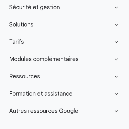
Sécurité et gestion
expand_more
Solutions
expand_more
Tarifs
expand_more
Modules complémentaires
expand_more
Ressources
expand_more
Formation et assistance
expand_more
Autres ressources Google
expand_more