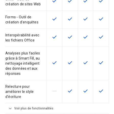
check
check
check
check
Cette fonctionnalité est disponible
Cette fonctionnalité est d
Cette fonctionnal
Cette fon
création de sites Web
Forms - Outil de
check
check
check
check
Cette fonctionnalité est disponible
Cette fonctionnalité est d
Cette fonctionnal
Cette fon
création d'enquêtes
Interopérabilité avec
check
check
check
check
Cette fonctionnalité est disponible
Cette fonctionnalité est d
Cette fonctionnal
Cette fon
les fichiers Office
Analyses plus faciles
grâce à Smart Fill, au
check
check
check
check
Cette fonctionnalité est disponible
Cette fonctionnalité est d
Cette fonctionnal
Cette fon
nettoyage intelligent
des données et aux
réponses
Relecture pour
horizontal_rule
check
check
check
Cette fonctionnalité n'est pas com
Cette fonctionnalité est d
Cette fonctionnal
Cette fon
améliorer le style
d'écriture
expand_more
Voir plus de fonctionnalités