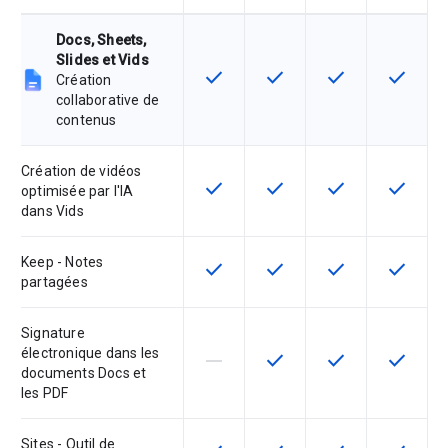
Docs, Sheets,
Slides et Vids
check
check
check
check
Cette fonctionnalité est disponible
Cette fonctionnalité est d
Cette fonctionnal
Cette fon
Création
collaborative de
contenus
Création de vidéos
check
check
check
check
Cette fonctionnalité est disponible
Cette fonctionnalité est d
Cette fonctionnal
Cette fon
optimisée par l'IA
dans Vids
Keep - Notes
check
check
check
check
Cette fonctionnalité est disponible
Cette fonctionnalité est d
Cette fonctionnal
Cette fon
partagées
Signature
électronique dans les
horizontal_rule
check
check
check
Cette fonctionnalité n'est pas com
Cette fonctionnalité est d
Cette fonctionnal
Cette fon
documents Docs et
les PDF
Sites - Outil de