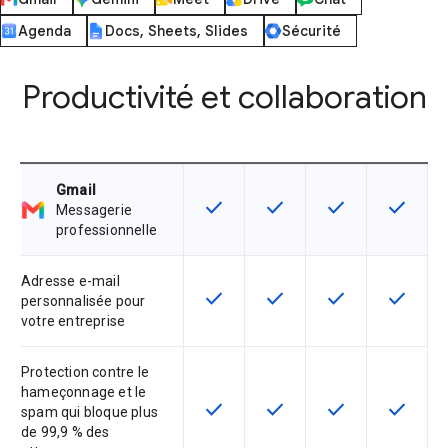
Agenda
Docs, Sheets, Slides
Sécurité
Productivité et collaboration
Gmail
check
check
check
check
Cette fonctionnalité est disponible
Cette fonctionnalité est d
Cette fonctionnal
Cette fon
Messagerie
professionnelle
Adresse e-mail
check
check
check
check
Cette fonctionnalité est disponible
Cette fonctionnalité est d
Cette fonctionnal
Cette fon
personnalisée pour
votre entreprise
Protection contre le
hameçonnage et le
check
check
check
check
Cette fonctionnalité est disponible
Cette fonctionnalité est d
Cette fonctionnal
Cette fon
spam qui bloque plus
de 99,9 % des