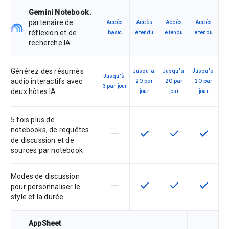
Gemini Notebook
:
partenaire de
Accès
Accès
Accès
Accès
réflexion et de
basic
étendu
étendu
étendu
recherche IA
Générez des résumés
Jusqu'à
Jusqu'à
Jusqu'à
Jusqu'à
audio interactifs avec
20 par
20 par
20 par
3 par jour
deux hôtes IA
jour
jour
jour
5 fois plus de
notebooks, de requêtes
horizontal_rule
check
check
check
Cette fonctionnalité n'est pas co
Cette fonctionnalité est 
Cette fonctionnal
Cette fo
de discussion et de
sources par notebook
Modes de discussion
horizontal_rule
check
check
check
Cette fonctionnalité n'est pas co
Cette fonctionnalité est 
Cette fonctionnal
Cette fo
pour personnaliser le
style et la durée
AppSheet