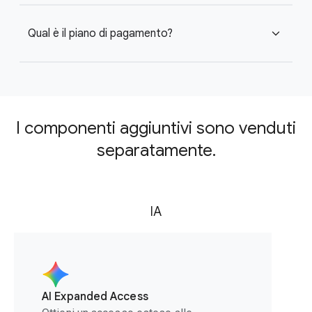
Qual è il piano di pagamento?
expand_more
I componenti aggiuntivi sono venduti
separatamente.
IA
AI Expanded Access