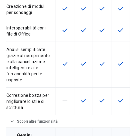
Creazione di moduli
check
check
check
check
Questa funzionalità è disponibile p
Questa funzionalità è disp
Questa funzionali
Questa fu
per sondaggi
Interoperabilità con i
check
check
check
check
Questa funzionalità è disponibile p
Questa funzionalità è disp
Questa funzionali
Questa fu
file di Office
Analisi semplificate
grazie al riempimento
e alla cancellazione
check
check
check
check
Questa funzionalità è disponibile p
Questa funzionalità è disp
Questa funzionali
Questa fu
intelligenti e alle
funzionalità per le
risposte
Correzione bozza per
horizontal_rule
check
check
check
La funzionalità non è supportata d
Questa funzionalità è disp
Questa funzionali
Questa fu
migliorare lo stile di
scrittura
expand_more
Scopri altre funzionalità
Gemini