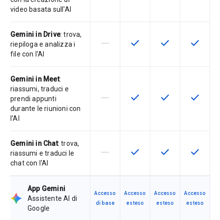
video basata sull'AI
Gemini in Drive
: trova,
horizontal_rule
check
check
check
La funzionalità non è supportata d
Questa funzionalità è disp
Questa funzionali
Questa fu
riepiloga e analizza i
file con l'AI
Gemini in Meet
:
riassumi, traduci e
horizontal_rule
check
check
check
La funzionalità non è supportata d
Questa funzionalità è disp
Questa funzionali
Questa fu
prendi appunti
durante le riunioni con
l'AI
Gemini in Chat
: trova,
horizontal_rule
check
check
check
La funzionalità non è supportata d
Questa funzionalità è disp
Questa funzionali
Questa fu
riassumi e traduci le
chat con l'AI
App Gemini
Accesso
Accesso
Accesso
Accesso
Assistente AI di
di base
esteso
esteso
esteso
Google