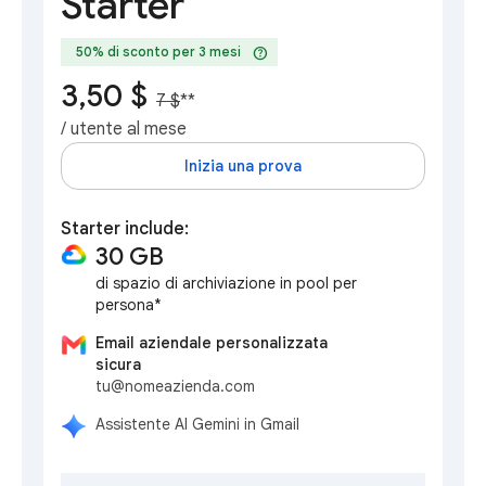
Starter
help
50% di sconto per 3 mesi
3,50 $
7 $
**
/ utente al mese
Inizia una prova
Starter include:
30 GB
di spazio di archiviazione in pool per
persona*
Email aziendale personalizzata
sicura
tu@nomeazienda.com
Assistente AI Gemini in Gmail