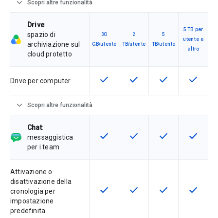
expand_more
Scopri altre funzionalità
Drive
:
5 TB per
spazio di
30
2
5
utente e
archiviazione sul
GB/utente
TB/utente
TB/utente
altro
cloud protetto
check
check
check
check
Questa funzionalità è disponibile p
Questa funzionalità è disp
Questa funzionali
Questa fu
Drive per computer
expand_more
Scopri altre funzionalità
Chat
:
check
check
check
check
Questa funzionalità è disponibile p
Questa funzionalità è disp
Questa funzionali
Questa fu
messaggistica
per i team
Attivazione o
disattivazione della
check
check
check
check
Questa funzionalità è disponibile p
Questa funzionalità è disp
Questa funzionali
Questa fu
cronologia per
impostazione
predefinita