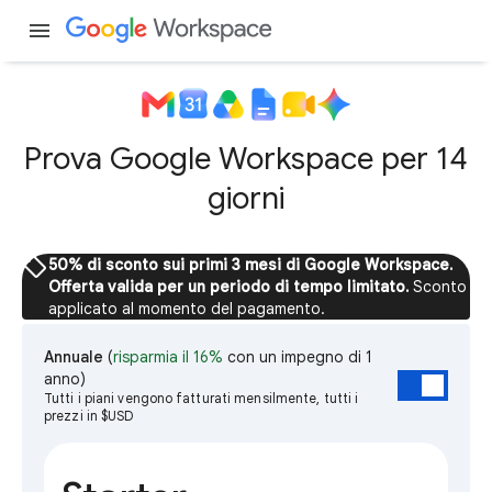
menu
Prova Google Workspace per 14
giorni
sell
50% di sconto sui primi 3 mesi di Google Workspace.
Offerta valida per un periodo di tempo limitato.
Sconto
applicato al momento del pagamento.
Annuale
(
risparmia il 16%
con un impegno di 1
anno)
Tutti i piani vengono fatturati mensilmente, tutti i
prezzi in $USD