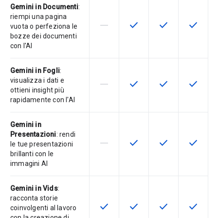
Gemini in Documenti
:
riempi una pagina
horizontal_rule
check
check
check
La funzionalità non è supportata d
Questa funzionalità è disp
Questa funzionali
Questa fu
vuota o perfeziona le
bozze dei documenti
con l'AI
Gemini in Fogli
:
visualizza i dati e
horizontal_rule
check
check
check
La funzionalità non è supportata d
Questa funzionalità è disp
Questa funzionali
Questa fu
ottieni insight più
rapidamente con l'AI
Gemini in
Presentazioni
: rendi
horizontal_rule
check
check
check
La funzionalità non è supportata d
Questa funzionalità è disp
Questa funzionali
Questa fu
le tue presentazioni
brillanti con le
immagini AI
Gemini in Vids
:
racconta storie
check
check
check
check
Questa funzionalità è disponibile p
Questa funzionalità è disp
Questa funzionali
Questa fu
coinvolgenti al lavoro
con la creazione di