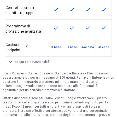
Controlli di criteri
check
check
check
check
Questa funzionalità è disponibile p
Questa funzionalità è disp
Questa funzionali
Questa fu
basati sui gruppi
Programma di
check
check
check
check
Questa funzionalità è disponibile p
Questa funzionalità è disp
Questa funzionali
Questa fu
protezione avanzata
Gestione degli
Di base
Di base
Avanzata
Aziende
endpoint
expand_more
Scopri altre funzionalità
I piani Business Starter, Business Standard e Business Plus possono
essere acquistati per un massimo di 300 utenti. Per i piani Enterprise non
esistono limiti riguardo al numero minimo o massimo di utenti.
I clienti Google Workspace possono accedere alle funzionalità
aggiuntive per un periodo promozionale limitato.
Offerta disponibile solo per i nuovi clienti Google Workspace. Questo
prezzo di lancio è disponibile solo per i primi 20 utenti aggiunti, per 12
mesi. Dopo 12 mesi, per tutti gli utenti verranno applicati i prezzi
standard. Il prezzo effettivo per utente può variare di una percentuale
massima pari allo 0,01% circa, a causa degli arrotondamenti. Il prezzo