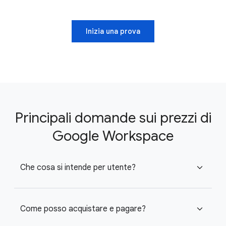
Inizia una prova
Principali domande sui prezzi di
Google Workspace
Che cosa si intende per utente?
expand_more
Come posso acquistare e pagare?
expand_more