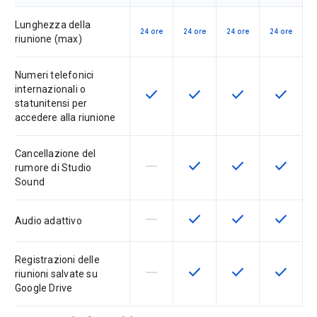
Lunghezza della
24 ore
24 ore
24 ore
24 ore
riunione (max)
Numeri telefonici
internazionali o
check
check
check
check
Questa funzionalità è disponibile p
Questa funzionalità è disp
Questa funzionali
Questa fu
statunitensi per
accedere alla riunione
Cancellazione del
horizontal_rule
check
check
check
La funzionalità non è supportata d
Questa funzionalità è disp
Questa funzionali
Questa fu
rumore di Studio
Sound
horizontal_rule
check
check
check
La funzionalità non è supportata d
Questa funzionalità è disp
Questa funzionali
Questa fu
Audio adattivo
Registrazioni delle
horizontal_rule
check
check
check
La funzionalità non è supportata d
Questa funzionalità è disp
Questa funzionali
Questa fu
riunioni salvate su
Google Drive