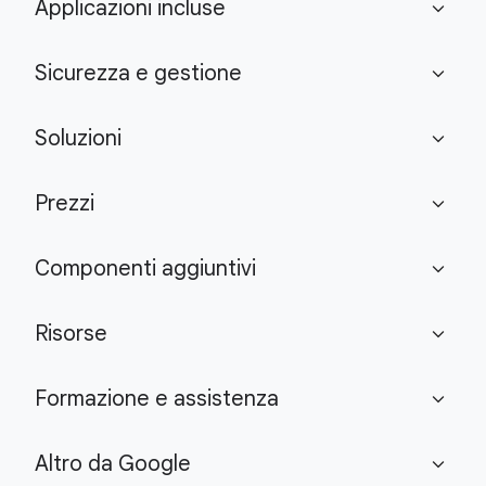
Applicazioni incluse
expand_more
Sicurezza e gestione
expand_more
Soluzioni
expand_more
Prezzi
expand_more
Componenti aggiuntivi
expand_more
Risorse
expand_more
Formazione e assistenza
expand_more
Altro da Google
expand_more