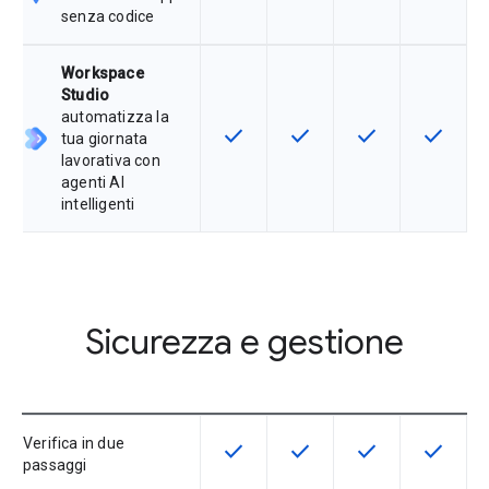
senza codice
Workspace
Studio
automatizza la
check
check
check
check
Questa funzionalità è disponibile p
Questa funzionalità è disp
Questa funzionali
Questa fu
tua giornata
lavorativa con
agenti AI
intelligenti
Sicurezza e gestione
Verifica in due
check
check
check
check
Questa funzionalità è disponibile p
Questa funzionalità è disp
Questa funzionali
Questa fu
passaggi