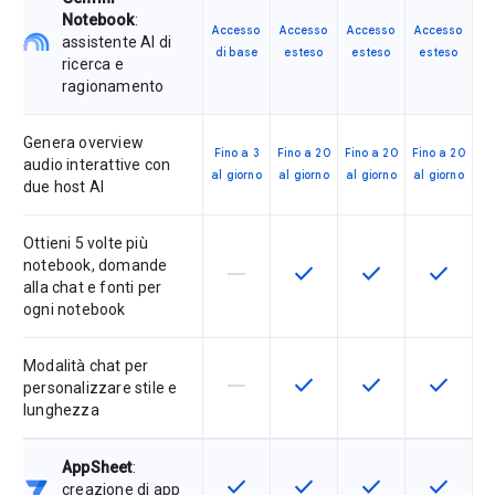
Notebook
:
Accesso
Accesso
Accesso
Accesso
assistente AI di
di base
esteso
esteso
esteso
ricerca e
ragionamento
Genera overview
Fino a 3
Fino a 20
Fino a 20
Fino a 20
audio interattive con
al giorno
al giorno
al giorno
al giorno
due host AI
Ottieni 5 volte più
notebook, domande
horizontal_rule
check
check
check
La funzionalità non è supportata d
Questa funzionalità è disp
Questa funzionali
Questa fu
alla chat e fonti per
ogni notebook
Modalità chat per
horizontal_rule
check
check
check
La funzionalità non è supportata d
Questa funzionalità è disp
Questa funzionali
Questa fu
personalizzare stile e
lunghezza
AppSheet
:
check
check
check
check
Questa funzionalità è disponibile p
Questa funzionalità è disp
Questa funzionali
Questa fu
creazione di app