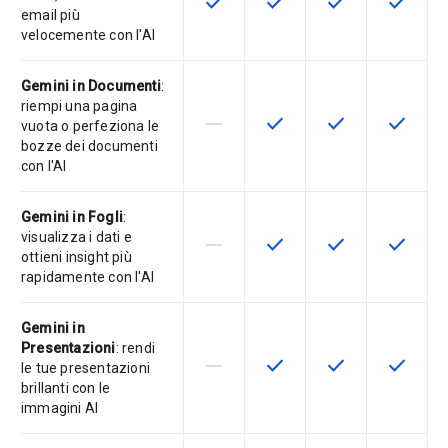
check
check
check
check
Questa funzionalità è disponibile p
Questa funzionalità è disp
Questa funzionali
Questa fu
email più
velocemente con l'AI
Gemini in Documenti
:
riempi una pagina
horizontal_rule
check
check
check
La funzionalità non è supportata d
Questa funzionalità è disp
Questa funzionali
Questa fu
vuota o perfeziona le
bozze dei documenti
con l'AI
Gemini in Fogli
:
visualizza i dati e
horizontal_rule
check
check
check
La funzionalità non è supportata d
Questa funzionalità è disp
Questa funzionali
Questa fu
ottieni insight più
rapidamente con l'AI
Gemini in
Presentazioni
: rendi
horizontal_rule
check
check
check
La funzionalità non è supportata d
Questa funzionalità è disp
Questa funzionali
Questa fu
le tue presentazioni
brillanti con le
immagini AI