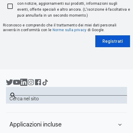
con notizie, aggiornamenti sui prodotti, informazioni sugli
eventi, offerte speciali e altro ancora. (L'iscrizione è facoltativa e
puoi annullarla in un secondo momento.)
Riconosco e comprendo che il trattamento dei miei dati personali
avverrà in conformità con le
Norme sulla privacy
di Google.
Registrati
search
Cerca nel sito
Applicazioni incluse
expand_more