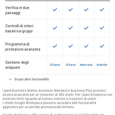
Verifica in due
check
check
check
check
Questa funzionalità è disponibile p
Questa funzionalità è disp
Questa funzionali
Questa fu
passaggi
Controlli di criteri
check
check
check
check
Questa funzionalità è disponibile p
Questa funzionalità è disp
Questa funzionali
Questa fu
basati sui gruppi
Programma di
check
check
check
check
Questa funzionalità è disponibile p
Questa funzionalità è disp
Questa funzionali
Questa fu
protezione avanzata
Gestione degli
Di base
Di base
Avanzata
Aziende
endpoint
expand_more
Scopri altre funzionalità
I piani Business Starter, Business Standard e Business Plus possono
essere acquistati per un massimo di 300 utenti. Per i piani Enterprise non
esistono limiti riguardo al numero minimo o massimo di utenti.
I clienti Google Workspace possono accedere alle funzionalità
aggiuntive per un periodo promozionale limitato.