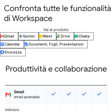
Confronta tutte le funzionalità
di Workspace
Vai al prodotto
Gmail
Gemini
Meet
Drive
Chatta
Calendar
Documenti, Fogli, Presentazioni
Sicurezza
Produttività e collaborazione
Gmail
:
check
check
check
check
Questa funzionalità è disponibile p
Questa funzionalità è disp
Questa funzionali
Questa fu
email aziendale
Indirizzo