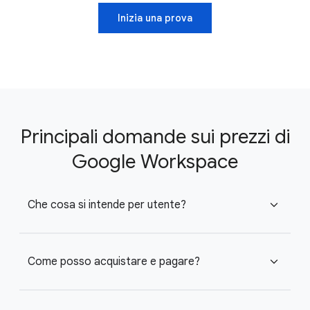
Inizia una prova
Principali domande sui prezzi di
Google Workspace
Che cosa si intende per utente?
expand_more
Come posso acquistare e pagare?
expand_more