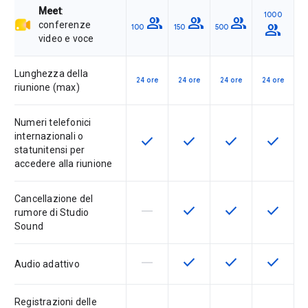
Meet
:
1000
group
group
group
conferenze
group
100
150
500
video e voce
Lunghezza della
24 ore
24 ore
24 ore
24 ore
riunione (max)
Numeri telefonici
internazionali o
check
check
check
check
Questa funzionalità è disponibile p
Questa funzionalità è disp
Questa funzionali
Questa fu
statunitensi per
accedere alla riunione
Cancellazione del
horizontal_rule
check
check
check
La funzionalità non è supportata d
Questa funzionalità è disp
Questa funzionali
Questa fu
rumore di Studio
Sound
horizontal_rule
check
check
check
La funzionalità non è supportata d
Questa funzionalità è disp
Questa funzionali
Questa fu
Audio adattivo
Registrazioni delle