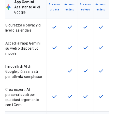
App Gemini
Accesso
Accesso
Accesso
Accesso
Assistente AI di
di base
esteso
esteso
esteso
Google
Sicurezza e privacy di
check
check
check
check
Questa funzionalità è disponibile p
Questa funzionalità è disp
Questa funzionali
Questa fu
livello aziendale
Accedi all'app Gemini
check
check
check
check
Questa funzionalità è disponibile p
Questa funzionalità è disp
Questa funzionali
Questa fu
su web o dispositivo
mobile
I modelli di AI di
horizontal_rule
check
check
check
La funzionalità non è supportata d
Questa funzionalità è disp
Questa funzionali
Questa fu
Google più avanzati
per attività complesse
Crea esperti AI
personalizzati per
check
check
check
check
Questa funzionalità è disponibile p
Questa funzionalità è disp
Questa funzionali
Questa fu
qualsiasi argomento
con i Gem