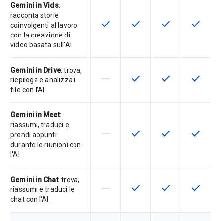
Gemini in Vids
:
racconta storie
check
check
check
check
Questa funzionalità è disponibile p
Questa funzionalità è disp
Questa funzionali
Questa fu
coinvolgenti al lavoro
con la creazione di
video basata sull'AI
Gemini in Drive
: trova,
horizontal_rule
check
check
check
La funzionalità non è supportata d
Questa funzionalità è disp
Questa funzionali
Questa fu
riepiloga e analizza i
file con l'AI
Gemini in Meet
:
riassumi, traduci e
horizontal_rule
check
check
check
La funzionalità non è supportata d
Questa funzionalità è disp
Questa funzionali
Questa fu
prendi appunti
durante le riunioni con
l'AI
Gemini in Chat
: trova,
horizontal_rule
check
check
check
La funzionalità non è supportata d
Questa funzionalità è disp
Questa funzionali
Questa fu
riassumi e traduci le
chat con l'AI