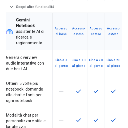
expand_more
Scopri altre funzionalità
Gemini
Notebook
:
Accesso
Accesso
Accesso
Accesso
assistente AI di
di base
esteso
esteso
esteso
ricerca e
ragionamento
Genera overview
Fino a 3
Fino a 20
Fino a 20
Fino a 20
audio interattive con
al giorno
al giorno
al giorno
al giorno
due host AI
Ottieni 5 volte più
notebook, domande
horizontal_rule
check
check
check
La funzionalità non è supportata d
Questa funzionalità è disp
Questa funzionali
Questa fu
alla chat e fonti per
ogni notebook
Modalità chat per
horizontal_rule
check
check
check
La funzionalità non è supportata d
Questa funzionalità è disp
Questa funzionali
Questa fu
personalizzare stile e
lunghezza