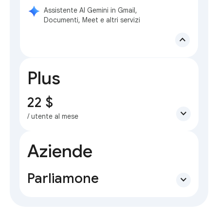
Assistente AI Gemini in Gmail,
Documenti, Meet e altri servizi
expand_less
Plus
22 $
expand_more
/ utente al mese
Aziende
Parliamone
expand_more