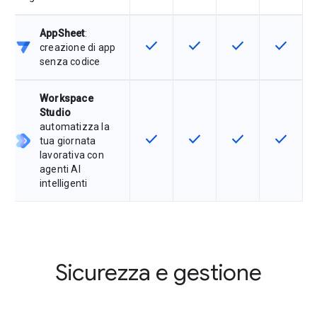
AppSheet
:
check
check
check
check
Questa funzionalità è disponibile p
Questa funzionalità è disp
Questa funzionali
Questa fu
creazione di app
senza codice
Workspace
Studio
automatizza la
check
check
check
check
Questa funzionalità è disponibile p
Questa funzionalità è disp
Questa funzionali
Questa fu
tua giornata
lavorativa con
agenti AI
intelligenti
Sicurezza e gestione