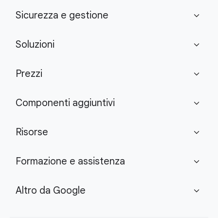
Sicurezza e gestione
expand_more
Soluzioni
expand_more
Prezzi
expand_more
Componenti aggiuntivi
expand_more
Risorse
expand_more
Formazione e assistenza
expand_more
Altro da Google
expand_more